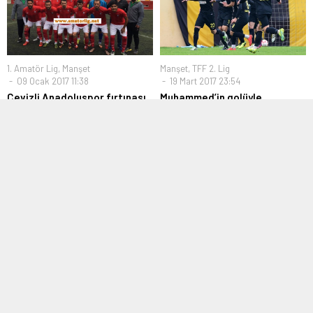
1. Amatör Lig
,
Manşet
Manşet
,
TFF 2. Lig
09 Ocak 2017 11:38
19 Mart 2017 23:54
Cevizli Anadoluspor fırtınası
Muhammed’in golüyle
İstanbulspor güldü
2015-2016 Sezonunda İstanbul 2.
Amatör Lig 17. Grubu ikinci sırada...
Spor Toto 2. Lig Beyaz Grup
karşılaşmasında İstanbulspor,
sahasında Keçiörengücü’nü...
Bölgesel Amatör Lig
,
Manşet
,
Manşet
,
Süper Amatör Lig
Transfer
19 Şubat 2024 10:56
27 Eylül 2017 14:54
Paşabahçe bir puanı uzatma
Ferdi Kaya İnegöl
anlarında kurtardı