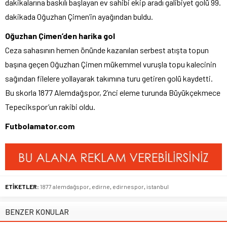
dakikalarına baskılı başlayan ev sahibi ekip aradı galibiyet golü 99.
dakikada Oğuzhan Çimen’in ayağından buldu.
Oğuzhan Çimen’den harika gol
Ceza sahasının hemen önünde kazanılan serbest atışta topun
başına geçen Oğuzhan Çimen mükemmel vuruşla topu kalecinin
sağından filelere yollayarak takımına turu getiren golü kaydetti.
Bu skorla 1877 Alemdağspor, 2’nci eleme turunda Büyükçekmece
Tepecikspor’un rakibi oldu.
Futbolamator.com
ETİKETLER:
1877 alemdağspor
,
edirne
,
edirnespor
,
istanbul
BENZER KONULAR