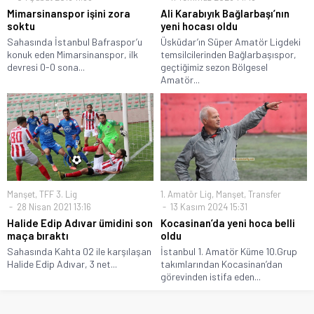
Mimarsinanspor işini zora
Ali Karabıyık Bağlarbaşı’nın
soktu
yeni hocası oldu
Sahasında İstanbul Bafraspor’u
Üsküdar’ın Süper Amatör Ligdeki
konuk eden Mimarsinanspor, ilk
temsilcilerinden Bağlarbaşıspor,
devresi 0-0 sona...
geçtiğimiz sezon Bölgesel
Amatör...
Manşet
,
TFF 3. Lig
1. Amatör Lig
,
Manşet
,
Transfer
28 Nisan 2021 13:16
13 Kasım 2024 15:31
Halide Edip Adıvar ümidini son
Kocasinan’da yeni hoca belli
maça bıraktı
oldu
Sahasında Kahta 02 ile karşılaşan
İstanbul 1. Amatör Küme 10.Grup
Halide Edip Adıvar, 3 net...
takımlarından Kocasinan’dan
görevinden istifa eden...