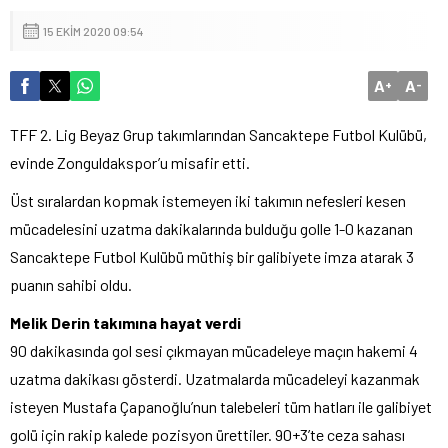
15 EKIM 2020 09:54
A
A
+
-
TFF 2. Lig Beyaz Grup takımlarından Sancaktepe Futbol Kulübü,
evinde Zonguldakspor’u misafir etti.
Üst sıralardan kopmak istemeyen iki takımın nefesleri kesen
mücadelesini uzatma dakikalarında bulduğu golle 1-0 kazanan
Sancaktepe Futbol Kulübü müthiş bir galibiyete imza atarak 3
puanın sahibi oldu.
Melik Derin takımına hayat verdi
90 dakikasında gol sesi çıkmayan mücadeleye maçın hakemi 4
uzatma dakikası gösterdi. Uzatmalarda mücadeleyi kazanmak
isteyen Mustafa Çapanoğlu’nun talebeleri tüm hatları ile galibiyet
golü için rakip kalede pozisyon ürettiler. 90+3’te ceza sahası