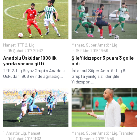
Manşet
,
TFF 2. Lig
Manşet
,
Süper Amatör Lig
05 Şubat 2017 20:32
15 Ekim 2016 19:56
Anadolu Üsküdar 1908 ilk
ŞileYıldızspor 3 puanı 3 golle
yarıda sonuca gitti
aldı
TFF 2. Lig Beyaz Grupta Anadolu
İstanbul Süper Amatör Lig 6.
Üsküdar 1908 evinde ağırladığı...
Grupta yenilgisiz lider Şile
Yıldızspor,...
1. Amatör Lig
,
Manşet
Manşet
,
Süper Amatör Lig
,
Transfer
04 Şubat 2016 11:33
11 Temmuz 2025 14:48