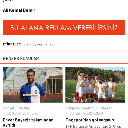
Ali Kemal Demir
ETİKETLER:
istanbul
,
kağıthanespor
BENZER KONULAR
Manşet
,
Transfer
Bölgesel Amatör Lig
,
Manşet
02 Şubat 2017 15:26
08 Kasım 2023 21:58
Enver Bayezit takımından
Taçspor’dan gol yağmuru
ayrıldı
TFF Bölgesel Amatör Lig 2. Grup