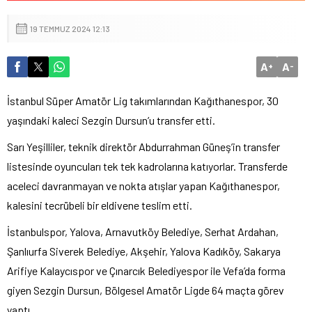
19 TEMMUZ 2024 12:13
A
A
+
-
İstanbul Süper Amatör Lig takımlarından Kağıthanespor, 30
yaşındaki kaleci Sezgin Dursun’u transfer etti.
Sarı Yeşilliler, teknik direktör Abdurrahman Güneş’in transfer
listesinde oyuncuları tek tek kadrolarına katıyorlar. Transferde
aceleci davranmayan ve nokta atışlar yapan Kağıthanespor,
kalesini tecrübeli bir eldivene teslim etti.
İstanbulspor, Yalova, Arnavutköy Belediye, Serhat Ardahan,
Şanlıurfa Siverek Belediye, Akşehir, Yalova Kadıköy, Sakarya
Arifiye Kalaycıspor ve Çınarcık Belediyespor ile Vefa’da forma
giyen Sezgin Dursun, Bölgesel Amatör Ligde 64 maçta görev
yaptı.