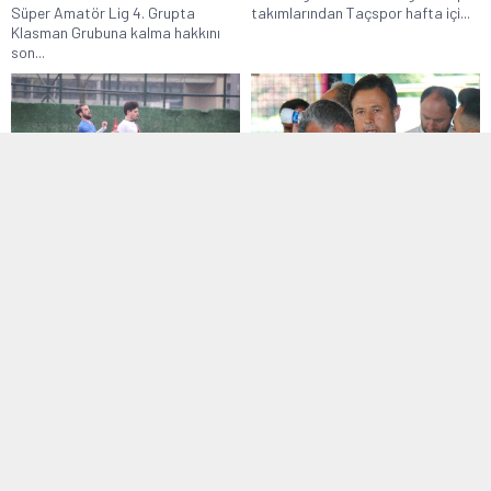
Süper Amatör Lig 4. Grupta
takımlarından Taçspor hafta içi...
Klasman Grubuna kalma hakkını
son...
2. Amatör Lig
,
Manşet
1. Amatör Lig
,
Manşet
,
Transfer
16 Nisan 2019 13:35
27 Temmuz 2020 11:47
Harb-İş durdurulamıyor
Esenlerspor’da Ramiz Şen
dönemi
İstanbul 2.Amatör Lig 17.Grupta
zirve mücadelesi veren Harb-İş,
İstanbul 1. Amatör Lig ekiplerinden
deplasmanda karşılaştığı...
Esenlerspor’da teknik direktörlük
görevine geçtiğimiz...