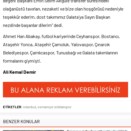
değerli Başkanı Emin Selim Akgül’e transfer süresindeki
olağanüstü tavırları, nezaketi ve bize olan hoşgörüsü nedeniyle
teşekkür ederim, dost takımımız Galata’ya Sayın Başkan
nezdinde başarılar dilerim” dedi.
Ahmet Han Abakay, futbol kariyerinde Ceyhanspor, Bostancı,
Ataşehir Yonca, Ataşehir Çamoluk, Yalovaspor, Çınarcık
Belediyespor, Çamlıcaspor, Tunusbağı ve Galata takımlarının
formalarını giymişti.
Ali Kemal Demir
ETİKETLER:
istanbul
,
osmaniye istiklalspor
BENZER KONULAR