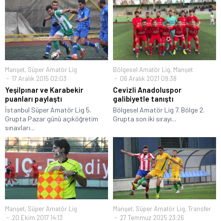
Manşet
,
Süper Amatör Lig
Bölgesel Amatör Lig
,
Manşet
17 Aralık 2015 02:03
06 Aralık 2021 09:38
Yeşilpınar ve Karabekir
Cevizli Anadoluspor
puanları paylaştı
galibiyetle tanıştı
İstanbul Süper Amatör Lig 5.
Bölgesel Amatör Lig 7. Bölge 2.
Grupta Pazar günü açıköğretim
Grupta son iki sırayı...
sınavları...
Manşet
,
Süper Amatör Lig
Manşet
,
Süper Amatör Lig
,
Transfer
20 Ekim 2017 14:13
27 Temmuz 2025 23:26