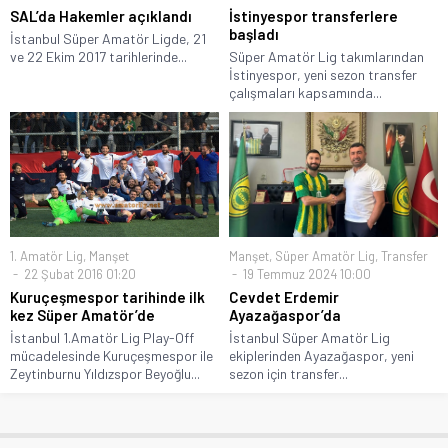
SAL’da Hakemler açıklandı
İstinyespor transferlere
başladı
İstanbul Süper Amatör Ligde, 21
ve 22 Ekim 2017 tarihlerinde...
Süper Amatör Lig takımlarından
İstinyespor, yeni sezon transfer
çalışmaları kapsamında...
1. Amatör Lig
,
Manşet
Manşet
,
Süper Amatör Lig
,
Transfer
22 Şubat 2016 01:20
19 Temmuz 2024 10:00
Kuruçeşmespor tarihinde ilk
Cevdet Erdemir
kez Süper Amatör’de
Ayazağaspor’da
İstanbul 1.Amatör Lig Play-Off
İstanbul Süper Amatör Lig
mücadelesinde Kuruçeşmespor ile
ekiplerinden Ayazağaspor, yeni
Zeytinburnu Yıldızspor Beyoğlu...
sezon için transfer...