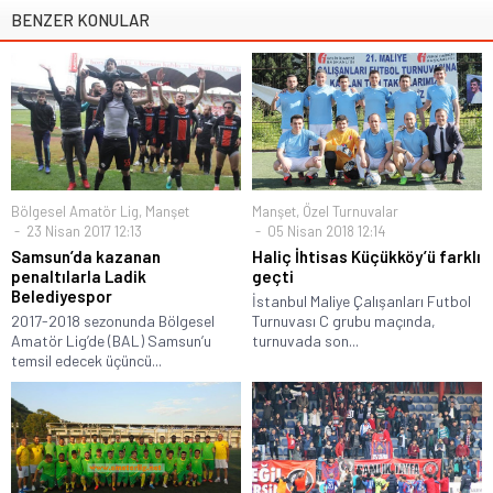
BENZER KONULAR
Bölgesel Amatör Lig
,
Manşet
Manşet
,
Özel Turnuvalar
23 Nisan 2017 12:13
05 Nisan 2018 12:14
Samsun’da kazanan
Haliç İhtisas Küçükköy’ü farklı
penaltılarla Ladik
geçti
Belediyespor
İstanbul Maliye Çalışanları Futbol
2017-2018 sezonunda Bölgesel
Turnuvası C grubu maçında,
Amatör Lig’de (BAL) Samsun’u
turnuvada son...
temsil edecek üçüncü...