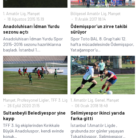
1. Amatör Lig
,
Manşet
Bölgesel Amatör Lig
,
Manşet
18 Ağustos 2015 15:19
11 Aralık 2017 18:14
Anadoluhisarı İdman Yurdu
Ödemişspor’un zirve takibi
sezonu açtı
sürüyor
Anadoluhisarı İdman Yurdu Spor
Spor Toto BAL 8. Grup’taki 12.
2015-2016 sezonu hazırlıklarına
hafta mücadelesinde Ödemişspor,
başladı. İstanbul 1....
Yatağanspor’u...
Manşet
,
Profesyonel Ligler
,
TFF 3. Lig
1. Amatör Lig
,
Genel
,
Manşet
26 Eylül 2020 21:15
06 Ocak 2018 18:49
Sultanbeyli Belediyespor yine
Selimiyespor ikinci yarıda
kayıp
farka gitti
TFF 3. lig ekiplerinden Kırıkkale
İstanbul 1.Amatör Ligde ,
Büyük Anadoluspor, kendi evinde
grubunda zor günler yaşayan
konuk...
Tokatköyspor, Selimiyespor...