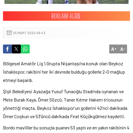
25 MART 2024 09:43
A
A
+
-
Bölgesel Amatör Lig 1.Grupta Nişantaşı’na konuk olan Beykoz
İshaklıspor, rakibini her iki devrede bulduğu gollerle 2-0 mağlup
etmeyi başardı.
Şişli Belediyesi Ayazağa Yusuf Tunaoğlu Stadı’nda oynanan ve
Mete Burak Kaya, Ömer Sözcü, Taner Kıtmır Hakem triosunun
yönettiği maçta, Beykoz İshaklıspor’un gollerini 42’nci dakikada
Ömer Coşkun ve 53’üncü dakikada Fırat Küçükgülmez kaydetti.
Bordo mavililer bu sonuçla puanını 53 yaptı ve en yakın rakibinin 4