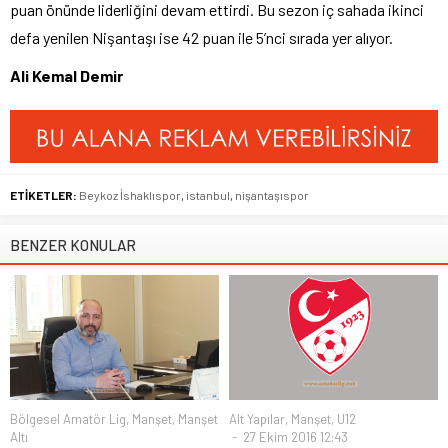
puan önünde liderliğini devam ettirdi. Bu sezon iç sahada ikinci
defa yenilen Nişantaşı ise 42 puan ile 5’nci sırada yer alıyor.
Ali Kemal Demir
ETİKETLER:
Beykoz İshaklıspor
,
istanbul
,
nişantaşıspor
BENZER KONULAR
Bölgesel Amatör Lig
,
Manşet
,
Manşet
Alt Yapılar
,
Manşet
,
U12
Altı
27 Ekim 2016 12:43