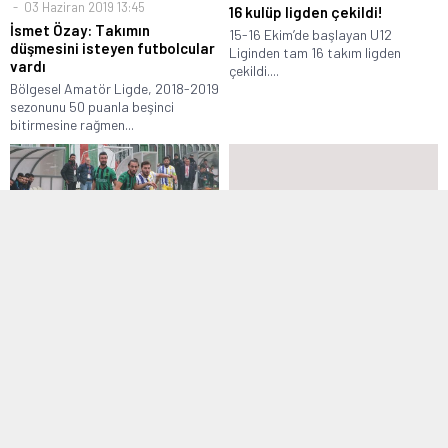
03 Haziran 2019 13:45
16 kulüp ligden çekildi!
İsmet Özay: Takımın
15-16 Ekim’de başlayan U12
düşmesini isteyen futbolcular
Liginden tam 16 takım ligden
vardı
çekildi....
Bölgesel Amatör Ligde, 2018-2019
sezonunu 50 puanla beşinci
bitirmesine rağmen...
Manşet
,
Süper Amatör Lig
1. Amatör Lig
,
Manşet
16 Aralık 2018 22:25
22 Ekim 2016 21:53
Küçükköyspor zirve takibini
Asker komutanına sahada
sürdürdü
rakip oldu
İstanbul Süper Amatör Lig 6. Grup
1. Amatör Lig ekiplerinden Gültepe
16. hafta karşılaşmasında
Özgençlikspor’un başarılı savunma
İstanbul...
oyuncusu Tolga...