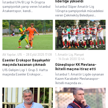
liderliğe yükseldi
İstanbul U14/B Ligi 14.Grupta
şampiyonluk yarışı veren İstanbul
İstanbul Süper Amatör Lig
Atakentspor, kendi...
1.Grupta şampiyonluk mücadelesi
veren Çekmeköy Belediyesi...
Alt Yapılar
,
U15
28 Eylül 2025 17:08
1. Amatör Lig
,
Manşet
14 Ocak 2020 12:44
Esenler Erokspor Başakşehir
maçında kazanan çıkmadı
Güneşlispor KK Mevlana-
İkitelli maçına itiraz etti
U15 Gelişim Ligi 1. Grup 3. Hafta
maçında Esenler Erokspor...
İstanbul 1. Amatör Ligde oynanan
Kazım Karabekir Mevlanaspor-
İkitelli maçında ev...