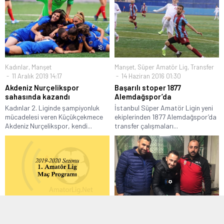
Kadınlar
,
Manşet
Manşet
,
Süper Amatör Lig
,
Transfer
11 Aralık 2019 14:17
14 Haziran 2016 01:30
Akdeniz Nurçelikspor
Başarılı stoper 1877
sahasında kazandı
Alemdağspor’da
Kadınlar 2. Liginde şampiyonluk
İstanbul Süper Amatör Ligin yeni
mücadelesi veren Küçükçekmece
ekiplerinden 1877 Alemdağspor’da
Akdeniz Nurçelikspor, kendi...
transfer çalışmaları...
1. Amatör Lig
,
Manşet
,
Manşet Altı
2. Amatör Lig
,
Manşet
,
Transfer
09 Ekim 2019 14:42
27 Ocak 2020 10:12