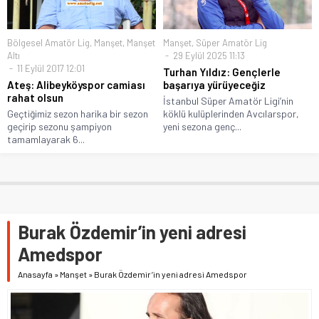
Bölgesel Amatör Lig
,
Manşet
,
Manşet
Manşet
,
Süper Amatör Lig
Altı
29 Eylül 2025 11:13
11 Eylül 2017 12:01
Turhan Yıldız: Gençlerle
Ateş: Alibeyköyspor camiası
başarıya yürüyeceğiz
rahat olsun
İstanbul Süper Amatör Ligi’nin
Geçtiğimiz sezon harika bir sezon
köklü kulüplerinden Avcılarspor,
geçirip sezonu şampiyon
yeni sezona genç...
tamamlayarak 6...
Burak Özdemir’in yeni adresi
Amedspor
Anasayfa
»
Manşet
»
Burak Özdemir’in yeni adresi Amedspor