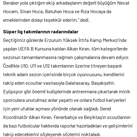
Beraber yola çıktığım ekip arkadaşlarım değerli büyüğüm Necat
Hocam, Sinan Hoca, Batuhan Hoca ve Rıza Hocaya da
emeklerinden dolayı teşekkür ederim.” dedi.
Süper lig takımlarının radarındalar
Geçtiğimiz günlerde Erzurum Yüksek İrtifa Kamp Merkezi’nde
yapılan UEFA B Kursuna katılan Alkan Kıran, tüm kategorilerde
sezonun tamamlanmasına rağmen çalışmalarına devam ediyor.
Özellikle U10, U11 ve U12 takımlarının üzerine titreyen başarılı
teknik adam sezon içerisinde birçok oyuncusunu, kendilerini
takip eden scoutlar vasıtasıyla Galatasaray, Başakşehir,
Eyüpspor gibi önemli kulüplerinde antrenmana çıkartarak minik
sporculara unutulmaz anlar yaşattı ve onlara futbol kariyerleri
için yeni ufuklar açması yönünde olanak sağladı. Genel
Koordinatör Alkan Kıran, Fenerbahçe ve Beşiktaş’ın scoutlarının
da bazı futbolcular hakkında raporlar hazırladıkları ve gelişimlerini
takip edeceklerini söyleyerek sözlerini noktaladı.