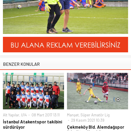
BENZER KONULAR
Alt Yapılar
,
U14
08 Mart 2017 13:11
Manşet
,
Süper Amatör Lig
29 Kasım 2021 10:39
İstanbul Atakentspor takibini
sürdürüyor
Çekmeköy Bld. Alemdağspor