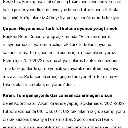
Beşiktaş, Kasımpaşa gibi süper lig takımlarına oyuncu veren ve
halen profesyonel liglerde oynayan birçok futbolcunun futbola
başladığı kulüp olan Öz Alibeyköyspor geleceğe umutla bakıyor.
Çırpan: Misyonumuz Türk futboluna oyuncu yetiştirmek
Başkan Metin Çırpan yaptığı açıklamada, “Bizim en önemli
misyonumuz alt yapılarda çalışarak Türk furboluna oyuncu
kazandırmak. Tüm gücümüzle bunun için mücadele ediyoruz.
Bizim için 2021-2022 sezonu altyapı olarak harika bir sezondu.
Tüm kategorilerde şampiyonluk yaşayarak önemli bir başarıya
imza attık. Bu başarıda emeği geçen tüm yönetim kuruluna ve
teknik ekibimizi tebrik ediyorum” dedi.
Kıran: Tüm şampiyonluklar camiamıza armağan olsun
Genel Koordinatör Alkan Kıran ise yaptığı açıklamada, “2021-2022
futbol sezonunda U18, U16, U14, U12 takımlarımız grup şampiyonu
olarak sezonu başarıyla tamamladılar. Sporcularımızı tebrik
ederim. Tüm şampiyonluklarımızı camiamıza armağan ediyorum.