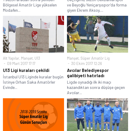
Bölgesel Amatör Lige yükselen
ve Beyoğlu Yeniçarşıspor’da forma
Modafen...
giyen Ekrem Aksoy,...
Alt Yapılar
,
Manşet
,
U13
Manşet
,
Süper Amatör Lig
09 Mart 2017 17:17
30 Ekim 2017 12:26
U13 Ligi kuraları çekildi
Avcılar Belediyespor
galibiyeti hatırladı
İstanbul U13 Liginde kuralar bugün
İstinye Orhan Saka Amatörler
Ligde oynadığı ilk iki maçı
Evinde...
kazandıktan sonra düşüşe geçen
Avcılar...