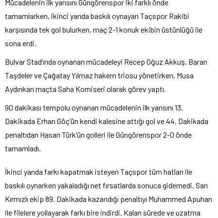
Mücadelenin ilk yarısını Güngörenspor iki farklı önde
tamamlarken, ikinci yarıda baskılı oynayan Taçspor Rakibi
karşısında tek gol bulurken, maç 2-1 konuk ekibin üstünlüğü ile
sona erdi.
Bulvar Stad’ında oynanan mücadeleyi Recep Oğuz Akkuş, Baran
Taşdeler ve Çağatay Yılmaz hakem triosu yönetirken, Musa
Aydınkan maçta Saha Komiseri olarak görev yaptı.
90 dakikası tempolu oynanan mücadelenin ilk yarısını 13.
Dakikada Erhan Göç’ün kendi kalesine attığı gol ve 44. Dakikada
penaltıdan Hasan Türk’ün golleri ile Güngörenspor 2-0 önde
tamamladı.
İkinci yarıda farkı kapatmak isteyen Taçspor tüm hatları ile
baskılı oynarken yakaladığı net fırsatlarda sonuca gidemedi. Sarı
Kırmızlı ekip 89. Dakikada kazandığı penaltıyı Muhammed Apuhan
ile filelere yollayarak farkı bire indirdi. Kalan sürede ve uzatma