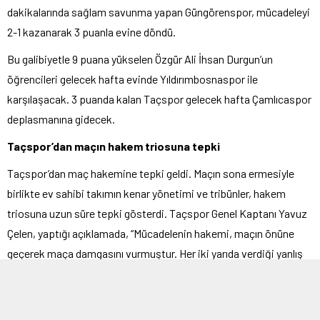
dakikalarında sağlam savunma yapan Güngörenspor, mücadeleyi
2-1 kazanarak 3 puanla evine döndü.
Bu galibiyetle 9 puana yükselen Özgür Ali İhsan Durgun’un
öğrencileri gelecek hafta evinde Yıldırımbosnaspor ile
karşılaşacak. 3 puanda kalan Taçspor gelecek hafta Çamlıcaspor
deplasmanına gidecek.
Taçspor’dan maçın hakem triosuna tepki
Taçspor’dan maç hakemine tepki geldi. Maçın sona ermesiyle
birlikte ev sahibi takımın kenar yönetimi ve tribünler, hakem
triosuna uzun süre tepki gösterdi. Taçspor Genel Kaptanı Yavuz
Çelen, yaptığı açıklamada, “Mücadelenin hakemi, maçın önüne
geçerek maça damgasını vurmuştur. Her iki yarıda verdiği yanlış
kararlar ve verilmeyen net penaltımız rakibe avantaj sağlamış,
oyunun seyrini değiştirmiştir.” İfadelerini kullandı.