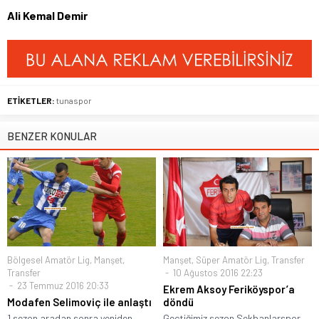
Ali Kemal Demir
ETİKETLER:
tunaspor
BENZER KONULAR
Bölgesel Amatör Lig
,
Manşet
,
Manşet
,
Süper Amatör Lig
,
Transfer
Transfer
10 Ağustos 2016 22:23
23 Temmuz 2016 20:33
Ekrem Aksoy Feriköyspor’a
Modafen Selimoviç ile anlaştı
döndü
1 sezon aradan sonra yeniden
Geçtiğimiz sezon Sekbanlarspor