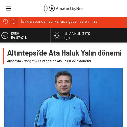
İstiklalspor’dan sol kanada güven veren imza
Paşabahçespor’da sportif direktörlük görevine Mehmet
Şahin getirildi
İSTANBUL
31°C
EURO
54,9747
AÇIK
İstanbul Gençlerbirliği hücum hattını güçlendirdi
ALTIN
Vardarspor teknik ekibiyle yola devam ediyor
Altıntepsi’de Ata Haluk Yalın dönemi
6.499,25
Kuzeyin Kaplanları Kaygısız ile yeniden
Anasayfa
»
Manşet
»
Altıntepsi’de Ata Haluk Yalın dönemi
BİST
13.798,82
DOLAR
47,5921