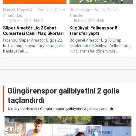
Manşet
,
Manşet Altı
,
Sonuçlar
,
Süper
Bölgesel Amatör Lig
,
Manşet
,
Amatör Lig
Transfer
02 Şubat 2019 09:00
16 Ocak 2019 11:56
Süper Amatör Lig 2 Şubat
Küçükyalı Yelkenspor 8
Cumartesi Canlı Maç Skorları
transfer yaptı
İstanbul Süper Amatör Ligde 22.
Bölgesel Amatör Lig 10.Grup
hafta, bugün oynanacak maçlarla
ekiplerinden Küçükyalı Yelkenspor,
başlayacak....
ikinci transfer döneminde...
Güngörenspor galibiyetini 2 golle
taçlandırdı
Anasayfa
»
Manşet
»
Güngörenspor galibiyetini 2 golle taçlandırdı