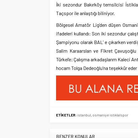
İki sezondur Bakırköy temsilcisi İstikl
Taçspor ile anlaştığı biliniyor.
Bölgesel Amatör Lig’den düşen Osmaniy
ifadeleri kullandı: Son iki sezondur çalı
Şampiyonu olarak BAL’ e çıkarken verdi
Salim Karaarslan ve Fikret Çavuşoğlu
Türkel’e; Çalışma arkadaşlarım Kaleci Ant
hocam Tolga Dedeoğlu’na teşekkür eder İs
ETİKETLER:
istanbul
,
osmaniye istiklalspor
BENZER KONULAR