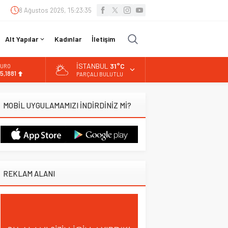
8 Ağustos 2026, 15:23:36
Alt Yapılar
Kadınlar
İletişim
İSTANBUL
31°C
URO
5,1881
PARÇALI BULUTLU
LTIN
.660,55
MOBİL UYGULAMAMIZI İNDİRDİNİZ Mİ?
İST
3.779,39
OLAR
7,7111
REKLAM ALANI