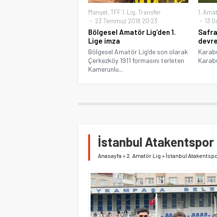
Manşet
,
TFF 1. Lig
,
Transfer
1. Amat
23 Temmuz 2018 20:23
13 O
Bölgesel Amatör Lig’den 1.
Safra
Lige imza
devre
Bölgesel Amatör Lig’de son olarak
Karabü
Çerkezköy 1911 formasını terleten
Karabü
Kamerunlu...
İstanbul Atakentspor
Anasayfa
»
2. Amatör Lig
»
İstanbul Atakentsp