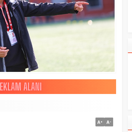
A
A
+
-