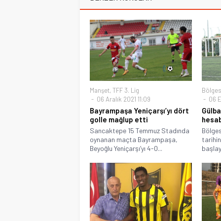
Manşet
,
TFF 3. Lig
Bölges
06 Aralık 2021 11:09
06 E
Bayrampaşa Yeniçarşı’yı dört
Gülba
golle mağlup etti
hesab
Sancaktepe 15 Temmuz Stadında
Bölges
oynanan maçta Bayrampaşa,
tarihi
Beyoğlu Yeniçarşı’yı 4-0...
başlay