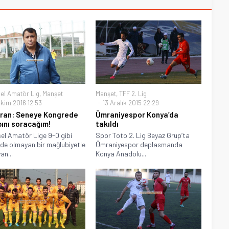
el Amatör Lig
,
Manşet
Manşet
,
TFF 2. Lig
kim 2016 12:53
13 Aralık 2015 22:29
ran: Seneye Kongrede
Ümraniyespor Konya’da
ını soracağım!
takıldı
el Amatör Lige 9-0 gibi
Spor Toto 2. Lig Beyaz Grup’ta
nde olmayan bir mağlubiyetle
Ümraniyespor deplasmanda
an...
Konya Anadolu...