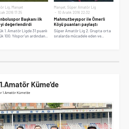
ör Lig
,
Manşet
Manşet
,
Süper Amatör Lig
cak 2016 17:35
10 Aralık 2016 22:32
nboluspor Başkanı ilk
Mahmutbeyspor ile Ömerli
yi değerlendirdi
Köyü puanları paylaştı
k 1. Amatör Ligde 31 puanlı
Süper Amatör Lig 2. Grupta orta
k 100. Yılspor’un ardından...
sıralarda mücadele eden ve...
 1.Amatör Küme’de
or 1.Amatör Küme’de