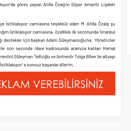
alspor’da görev yapan Atilla Özalp’ın Süper Amatör Ligdeki
e İstiklalspor camiasına teşekkür eden M. Atilla Özalp şu
ştığım İstiklalspor camiasına, özellikle ilk sezonunda İstanbul
ği destekler için başkan Adem Süleymanoğlu’na, Yöneticiler
 ile son sezonda idare kadrosunda aramıza katılan Kemal
renörü Süleyman Tellioğlu ve Antrenör Tolga Biber ile altyapı
tiklalspor’ a sonsuz başarılar dilerim.