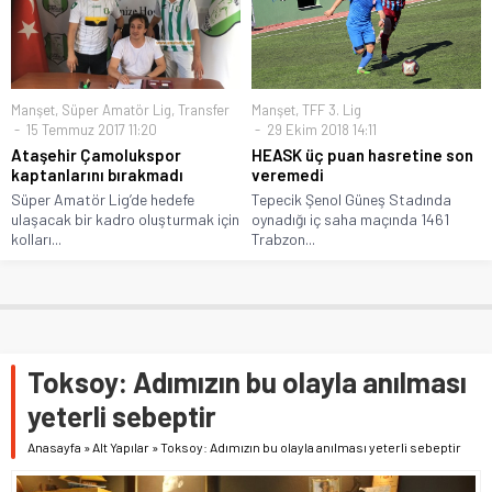
Manşet
,
Süper Amatör Lig
,
Transfer
Manşet
,
TFF 3. Lig
15 Temmuz 2017 11:20
29 Ekim 2018 14:11
Ataşehir Çamolukspor
HEASK üç puan hasretine son
kaptanlarını bırakmadı
veremedi
Süper Amatör Lig’de hedefe
Tepecik Şenol Güneş Stadında
ulaşacak bir kadro oluşturmak için
oynadığı iç saha maçında 1461
kolları...
Trabzon...
Toksoy: Adımızın bu olayla anılması
yeterli sebeptir
Anasayfa
»
Alt Yapılar
»
Toksoy: Adımızın bu olayla anılması yeterli sebeptir