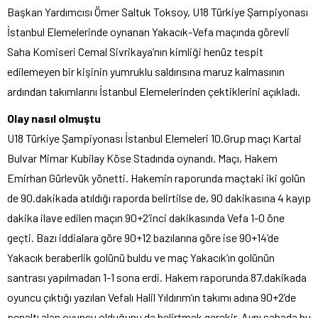
Başkan Yardımcısı Ömer Saltuk Toksoy, U18 Türkiye Şampiyonası
İstanbul Elemelerinde oynanan Yakacık-Vefa maçında görevli
Saha Komiseri Cemal Sivrikaya’nın kimliği henüz tespit
edilemeyen bir kişinin yumruklu saldırısına maruz kalmasının
ardından takımlarını İstanbul Elemelerinden çektiklerini açıkladı.
Olay nasıl olmuştu
U18 Türkiye Şampiyonası İstanbul Elemeleri 10.Grup maçı Kartal
Bulvar Mimar Kubilay Köse Stadında oynandı. Maçı, Hakem
Emirhan Gürlevük yönetti. Hakemin raporunda maçtaki iki golün
de 90.dakikada atıldığı raporda belirtilse de, 90 dakikasına 4 kayıp
dakika ilave edilen maçın 90+2’inci dakikasında Vefa 1-0 öne
geçti. Bazı iddialara göre 90+12 bazılarına göre ise 90+14’de
Yakacık beraberlik golünü buldu ve maç Yakacık’ın golünün
santrası yapılmadan 1-1 sona erdi. Hakem raporunda 87.dakikada
oyuncu çıktığı yazılan Vefalı Halil Yıldırım’ın takımı adına 90+2’de
penaltı alan oyuncu olduğunu da belirtmek gerekir. Aynı sahada bu