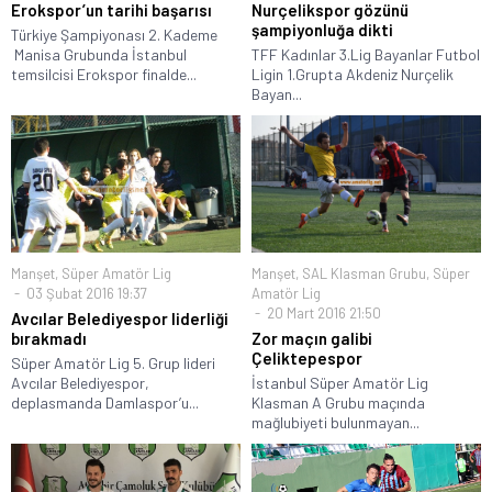
Erokspor’un tarihi başarısı
Nurçelikspor gözünü
şampiyonluğa dikti
Türkiye Şampiyonası 2. Kademe
Manisa Grubunda İstanbul
TFF Kadınlar 3.Lig Bayanlar Futbol
temsilcisi Erokspor finalde...
Ligin 1.Grupta Akdeniz Nurçelik
Bayan...
Manşet
,
Süper Amatör Lig
Manşet
,
SAL Klasman Grubu
,
Süper
03 Şubat 2016 19:37
Amatör Lig
20 Mart 2016 21:50
Avcılar Belediyespor liderliği
bırakmadı
Zor maçın galibi
Çeliktepespor
Süper Amatör Lig 5. Grup lideri
Avcılar Belediyespor,
İstanbul Süper Amatör Lig
deplasmanda Damlaspor’u...
Klasman A Grubu maçında
mağlubiyeti bulunmayan...