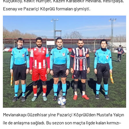
Küçükköy, Kelkit Hürriyet, Kazım Karabekir Mevlana, Resitpaşa,
Esenay ve Pazariçi Köprülü formaları giymişti.
Mevlanakapı Güzelhisar yine Pazariçi Köprülü’den Mustafa Yalçın
ile de anlaşma sağladı. Bu sezon son maçta ligde kalan kırmızı-