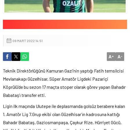
09 MART 2022 14:51
A
A
+
-
Teknik Direktörlüğünü Kamuran Gazi’nin yaptığı Fatih temsilcisi
Mevlanakapı Güzelhisar, Süper Amatör Ligdeki Pazariçi
Köprülü’de bu sezon 17 maçta stoper olarak görev yapan Bahadır
Babataş’ı transfer etti.
Ligin ilk maçında Ulutepe ile deplasmanda golsüz berabere kalan
1. Amatör Lig 7.Grup ekibi olan Güzelhisar’ın kadrosuna kattığı
Bahadır Babataş, Gaziosmanpaşa, Çaykur Rize, Hürriyet Gücü,