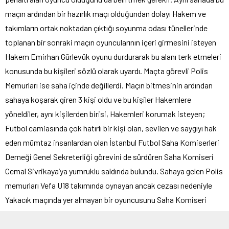
maçın ardından bir hazırlık maçı olduğundan dolayı Hakem ve
takımların ortak noktadan çıktığı soyunma odası tünellerinde
toplanan bir sonraki maçın oyuncularının içeri girmesini isteyen
Hakem Emirhan Gürlevük oyunu durdurarak bu alanı terk etmeleri
konusunda bu kişileri sözlü olarak uyardı. Maçta görevli Polis
Memurları ise saha içinde değillerdi. Maçın bitmesinin ardından
sahaya koşarak giren 3 kişi oldu ve bu kişiler Hakemlere
yöneldiler, aynı kişilerden birisi, Hakemleri korumak isteyen;
Futbol camiasında çok hatırlı bir kişi olan, sevilen ve saygıyı hak
eden mümtaz insanlardan olan İstanbul Futbol Saha Komiserleri
Derneği Genel Sekreterliği görevini de sürdüren Saha Komiseri
Cemal Sivrikaya’ya yumruklu saldırıda bulundu. Sahaya gelen Polis
memurları Vefa U18 takımında oynayan ancak cezası nedeniyle
Yakacık maçında yer almayan bir oyuncusunu Saha Komiseri
Cemal Sivrikaya’ya vurduğu gerekçesi ile gözaltına aldılar. 17
yaşındaki oyuncu Kartal İlçe Müdürlüğüne götürüldü. Daha sonra