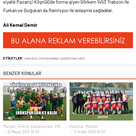
siyahlı Pazariçi Köprülü’de forma giyen Görkem 1453 Trabzon ile
Furkan ve Doğukan da Ramispor ile anlaşma sağladılar.
Ali Kemal Demir
ETİKETLER:
istanbul
,
mevlanakapı güzelhisarspor
BENZER KONULAR
Manşet
,
Türkiye Şampiyonası
,
U19
Kadınlar
,
Manşet
21 Mayıs 2017 16:39
11 Aralık 2015 10:37