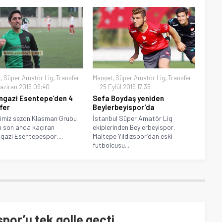
t
,
Süper Amatör Lig
,
Transfer
Manşet
,
Süper Amatör Lig
,
Transfer
aziran 2015 09:40
25 Eylül 2019 17:35
ngazi Esentepe’den 4
Sefa Boydaş yeniden
fer
Beylerbeyispor’da
imiz sezon Klasman Grubu
İstanbul Süper Amatör Lig
ı son anda kaçıran
ekiplerinden Beylerbeyispor,
gazi Esentepespor,...
Maltepe Yıldızspor’dan eski
futbolcusu...
or’u tek golle geçti