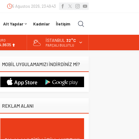
5 Ağustos 2026, 23:49:44
Alt Yapılar
Kadınlar
İletişim
İSTANBUL
32°C
URO
4,9635
PARÇALI BULUTLU
LTIN
.463,00
MOBİL UYGULAMAMIZI İNDİRDİNİZ Mİ?
İST
3.703,13
OLAR
7,5751
REKLAM ALANI