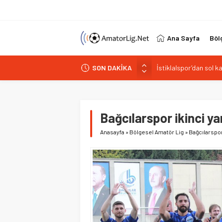
Ana Sayfa
Böl
İstiklalspor’dan sol 
SON DAKİKA
Paşabahçespor’da spor
İstanbul Gençlerbirliğ
Vardarspor teknik eki
Kuzeyin Kaplanları Kay
Bağcılarspor ikinci ya
Anasayfa
»
Bölgesel Amatör Lig
»
Bağcılarspor