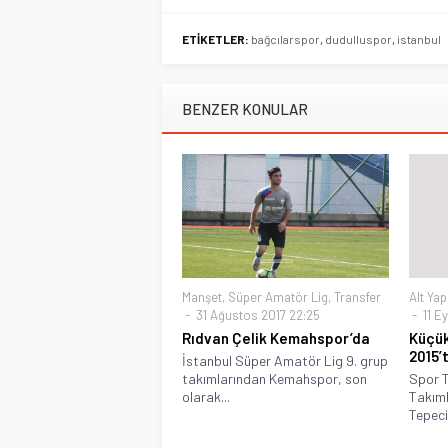
ETİKETLER:
bağcılarspor
,
dudulluspor
,
istanbul
BENZER KONULAR
Manşet
,
Süper Amatör Lig
,
Transfer
Alt Yap
31 Ağustos 2017 22:25
11 Ey
Rıdvan Çelik Kemahspor’da
Küçü
2015’
İstanbul Süper Amatör Lig 9. grup
takımlarından Kemahspor, son
Spor T
olarak...
Takım
Tepecik