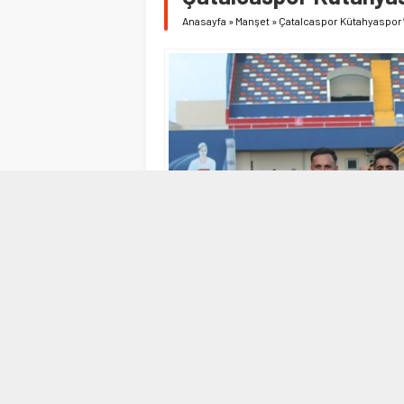
Anasayfa
»
Manşet
»
Çatalcaspor Kütahyaspor’u