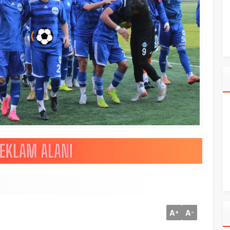
A
A
+
-