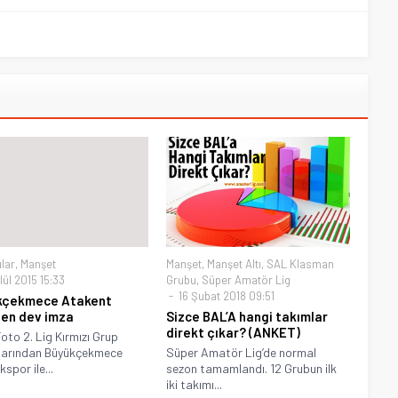
ılar
,
Manşet
Manşet
,
Manşet Altı
,
SAL Klasman
lül 2015 15:33
Grubu
,
Süper Amatör Lig
16 Şubat 2018 09:51
kçekmece Atakent
ten dev imza
Sizce BAL’A hangi takımlar
direkt çıkar? (ANKET)
oto 2. Lig Kırmızı Grup
larından Büyükçekmece
Süper Amatör Lig’de normal
spor ile...
sezon tamamlandı. 12 Grubun ilk
iki takımı...