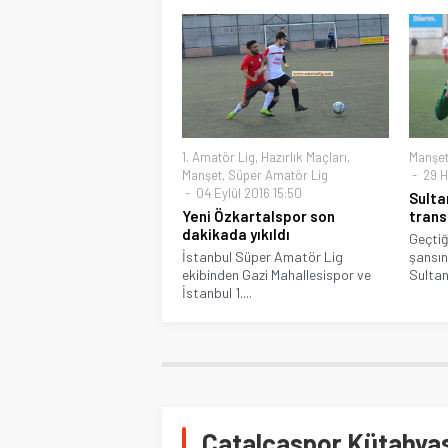
1. Amatör Lig
,
Hazırlık Maçları
,
Manşe
Manşet
,
Süper Amatör Lig
29 H
04 Eylül 2016 15:50
Sulta
Yeni Özkartalspor son
trans
dakikada yıkıldı
Geçtiğ
İstanbul Süper Amatör Lig
şansın
ekibinden Gazi Mahallesispor ve
Sultan
İstanbul 1....
Çatalcaspor Kütahyasp