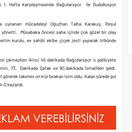
 1. Hafta karşılaşmasında Bağcılarspor ile Dudulluspor
da oynanan mücadeleyi Oğuzhan Talha Karakuş, Resul
yönetti. Müsabaka öncesi saha içinde çok güzel bir olay
etim kurulu, ev sahibi ekibe çiçek jesti yaparak tribünde
 sesi çıkmazken ikinci 45 dakikada Bağcılarspor ‘u galibiyete
ümin, 73. Dakikada Şafak ve 90.dakikada İsmail’den geldi.
 görerek takımını on kişi bırakan isim oldu. Kalan sürede gol
 4-0 kazandı.