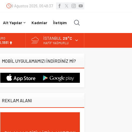
9 Ağustos 2026, 06:48:38
Alt Yapılar
Kadınlar
İletişim
İSTANBUL
29°C
URO
5,1881
HAFIF YAĞMURLU
LTIN
.660,55
MOBİL UYGULAMAMIZI İNDİRDİNİZ Mİ?
İST
3.779,39
OLAR
,7111
REKLAM ALANI