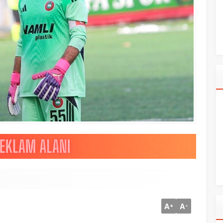
A
A
+
-