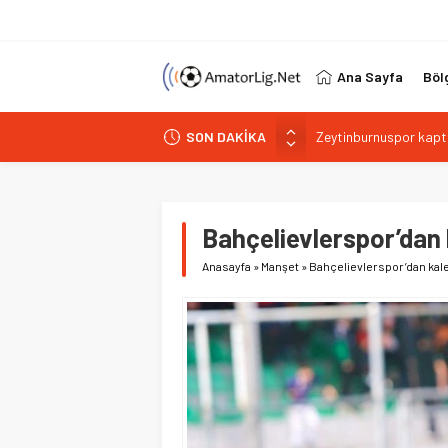
Ana Sayfa
Böl
SON DAKİKA
Şilespor’da Lokman E
Bakırköyspor Kaan Bu
Bakırköyspor’dan Abd
Bağcılar Yeni Yüzyıls
Bahçelievlerspor’dan
Zeytinburnuspor kapta
Anasayfa
»
Manşet
»
Bahçelievlerspor’dan kal