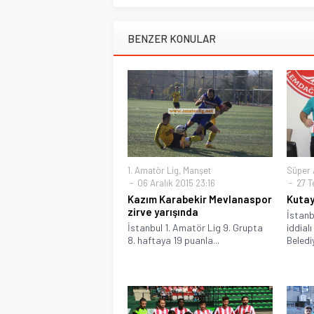
BENZER KONULAR
1. Amatör Lig
,
Manşet
Süper 
06 Aralık 2015 23:16
27 T
Kazım Karabekir Mevlanaspor
Kutay
zirve yarışında
İstanb
İstanbul 1. Amatör Lig 9. Grupta
iddial
8. haftaya 19 puanla...
Beledi