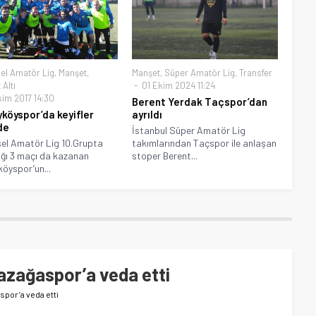
el Amatör Lig
,
Manşet
,
Manşet
,
Süper Amatör Lig
,
Transfer
Altı
01 Ekim 2024 11:24
kim 2017 14:30
Berent Yerdak Taçspor’dan
yköyspor’da keyifler
ayrıldı
de
İstanbul Süper Amatör Lig
el Amatör Lig 10.Grupta
takımlarından Taçspor ile anlaşan
ğı 3 maçı da kazanan
stoper Berent...
köyspor’un...
azağaspor’a veda etti
spor’a veda etti