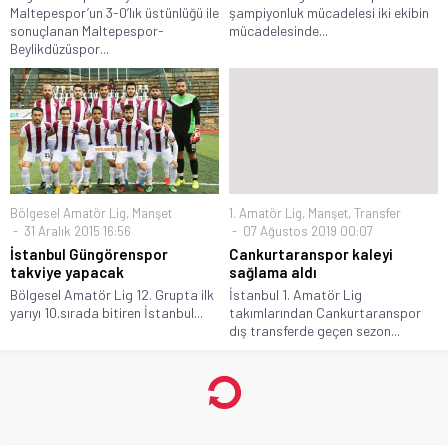
Maltepespor’un 3-0’lık üstünlüğü ile
şampiyonluk mücadelesi iki ekibin
sonuçlanan Maltepespor-
mücadelesinde...
Beylikdüzüspor...
Bölgesel Amatör Lig
,
Manşet
1. Amatör Lig
,
Manşet
,
Transfer
31 Aralık 2015 16:56
07 Ağustos 2019 00:07
İstanbul Güngörenspor
Cankurtaranspor kaleyi
takviye yapacak
sağlama aldı
Bölgesel Amatör Lig 12. Grupta ilk
İstanbul 1. Amatör Lig
yarıyı 10.sırada bitiren İstanbul...
takımlarından Cankurtaranspor
dış transferde geçen sezon...