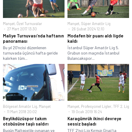
Manşet
,
Özel Turnuvalar
Manşet
,
Süper Amatör Lig
27 Mart 2017 13:30
26 Şubat 2024 12:10
Maliye Turnuvası’nda haftanın
Modafen bir puanı aldı ligde
panoraması
kaldı
Bu yıl 20’ncisi düzenlenen
İstanbul Süper Amatör Lig 5.
turnuvada üçüncü hafta geride
Grubun son maçında İstanbul
kalırken tüm...
Bulancakspor...
Bölgesel Amatör Lig
,
Manşet
Manşet
,
Profesyonel Ligler
,
TFF 2. Lig
11 Mart 2018 20:02
19 Ocak 2019 16:24
Beylikdüzüspor takım
Karagümrük ikinci devreye
otobüsüne taşlı saldırı
sessiz başladı
Bugün Maltepe’de oynanan ve
TFF 2’nci Lig Kırmızı Grup’ta