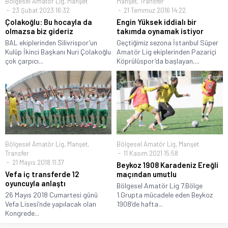
Bölgesel Amatör Lig
,
Manşet
Manşet
,
Transfer
23 Şubat 2023 16:32
21 Temmuz 2016 14:22
Çolakoğlu: Bu hocayla da
Engin Yüksek iddialı bir
olmazsa biz gideriz
takımda oynamak istiyor
BAL ekiplerinden Silivrispor’un
Geçtiğimiz sezona İstanbul Süper
Kulüp İkinci Başkanı Nuri Çolakoğlu
Amatör Lig ekiplerinden Pazariçi
çok çarpıcı...
Köprülüspor’da başlayan,...
Bölgesel Amatör Lig
,
Manşet
,
Bölgesel Amatör Lig
,
Manşet
Transfer
11 Kasım 2021 15:58
21 Mayıs 2018 11:37
Beykoz 1908 Karadeniz Ereğli
Vefa iç transferde 12
maçından umutlu
oyuncuyla anlaştı
Bölgesel Amatör Lig 7.Bölge
26 Mayıs 2018 Cumartesi günü
1.Grupta mücadele eden Beykoz
Vefa Lisesi’nde yapılacak olan
1908’de hafta...
Kongrede...