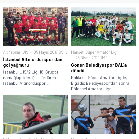
Alt Yapılar
,
U19
05 Mayıs 2017 09:19
Manşet
,
Süper Amatör Lig
25 Nisan 2019 11:14
İstanbul Altınordurspor’dan
gol yağmuru
Gönen Belediyespor BAL’a
döndü
İstanbul U19/2 Ligi 18. Grupta
namağlup liderliğini sürdüren
Balıkesir Süper Amatör Ligde,
İstanbul Altınorduspor,...
Bigadiç Belediyespor’dan sonra
Bölgesel Amatör Lige...