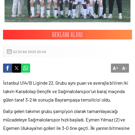
02 OCAK 2025 20:46
A
A
+
-
İstanbul U14/B Liginde 22. Grubu aynı puan ve averajla bitiren iki
takım Karadolap Gençlik ve Sağmalcılarspor’un baraj maçında
gülen taraf 3-2 lık sonuçla Bayrampaşa temsilcisi oldu.
Galip gelen takımın grubu şampiyon olarak tamamlayacağı
mücadeleye Sağmalcılarspor hızlı başladı. Eymen Yılmaz (2) ve
Egemen Ulukaya’nın golleri ile 3-0 öne geçti. İlk yarının bitmesine