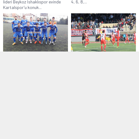
lideri Beykoz İshaklıspor evinde
4, 6, 8,...
Kartalspor’u konuk...
1. Amatör Lig
,
Manşet
Bölgesel Amatör Lig
,
Manşet
16 Aralık 2016 10:02
29 Ekim 2017 18:23
Şehzadebaşıspor tam gaz
Sultangazispor Edirnespor’u
ilerliyor
3 golle geçti
Grubunda oynadığı maçlarda iki
Bölgesel Amatör Lig 12. Grupta
yenilginin ardından toparlanıp üst
mücadele eden Sultangazispor
üste 8...
sahasında Edirnespor’u...