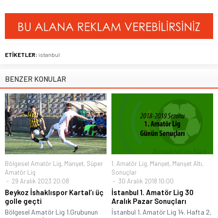
ETİKETLER:
istanbul
BENZER KONULAR
Bölgesel Amatör Lig
,
Manşet
,
Süper
1. Amatör Lig
,
Manşet
,
Manşet Altı
,
Amatör Lig
Sonuçlar
29 Aralık 2023 20:08
30 Aralık 2018 10:00
Beykoz İshaklıspor Kartal’ı üç
İstanbul 1. Amatör Lig 30
golle geçti
Aralık Pazar Sonuçları
Bölgesel Amatör Lig 1.Grubunun
İstanbul 1. Amatör Lig 14. Hafta 2,