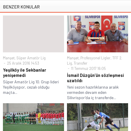
BENZER KONULAR
Manşet
,
Süper Amatör Lig
Manşet
,
Profesyonel Ligler
,
TFF 2.
25 Aralık 2016 14:53
Lig
,
Transfer
11 Temmuz 2017 16:05
Yeşilköy ile Sekbanlar
yenişemedi
İsmail Düzgün’ün sözleşmesi
uzatıldı
Süper Amatör Lig 10. Grup lideri
Yeşilköyspor, cezalı olduğu
Yeni sezon hazırlıklarına aralık
maçta...
vermeden devam eden
Silivrispor’da iç transferde...