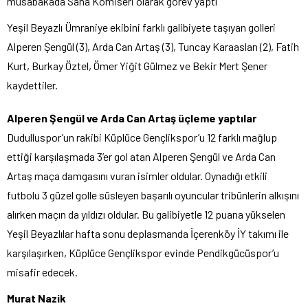
müsabakada Saha Komiseri olarak görev yaptı
Yeşil Beyazlı Ümraniye ekibini farklı galibiyete taşıyan golleri
Alperen Şengül (3), Arda Can Artaş (3), Tuncay Karaaslan (2), Fatih
Kurt, Burkay Öztel, Ömer Yiğit Gülmez ve Bekir Mert Şener
kaydettiler.
Alperen Şengül ve Arda Can Artaş üçleme yaptılar
Dudulluspor’un rakibi Küplüce Gençlikspor’u 12 farklı mağlup
ettiği karşılaşmada 3’er gol atan Alperen Şengül ve Arda Can
Artaş maça damgasını vuran isimler oldular. Oynadığı etkili
futbolu 3 güzel golle süsleyen başarılı oyuncular tribünlerin alkışını
alırken maçın da yıldızı oldular. Bu galibiyetle 12 puana yükselen
Yeşil Beyazlılar hafta sonu deplasmanda İçerenköy İY takımı ile
karşılaşırken, Küplüce Gençlikspor evinde Pendikgücüspor’u
misafir edecek.
Murat Nazik