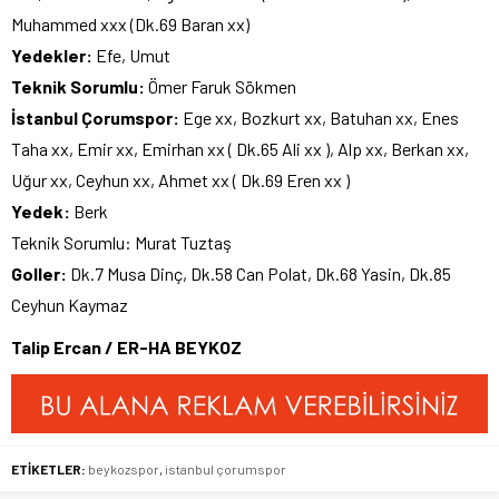
Muhammed xxx (Dk.69 Baran xx)
Yedekler:
Efe, Umut
Teknik Sorumlu:
Ömer Faruk Sökmen
İstanbul Çorumspor:
Ege xx, Bozkurt xx, Batuhan xx, Enes
Taha xx, Emir xx, Emirhan xx ( Dk.65 Ali xx ), Alp xx, Berkan xx,
Uğur xx, Ceyhun xx, Ahmet xx ( Dk.69 Eren xx )
Yedek:
Berk
Teknik Sorumlu: Murat Tuztaş
Goller:
Dk.7 Musa Dinç, Dk.58 Can Polat, Dk.68 Yasin, Dk.85
Ceyhun Kaymaz
Talip Ercan / ER-HA BEYKOZ
ETİKETLER:
beykozspor
,
istanbul çorumspor