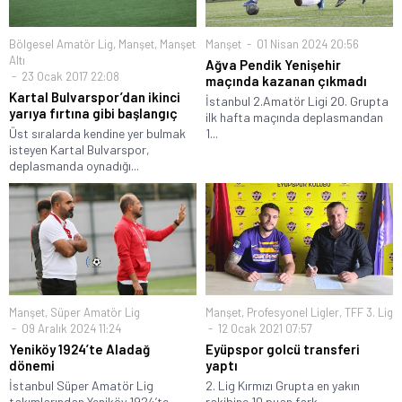
Bölgesel Amatör Lig
,
Manşet
,
Manşet
Manşet
01 Nisan 2024 20:56
Altı
Ağva Pendik Yenişehir
23 Ocak 2017 22:08
maçında kazanan çıkmadı
Kartal Bulvarspor’dan ikinci
İstanbul 2.Amatör Ligi 20. Grupta
yarıya fırtına gibi başlangıç
ilk hafta maçında deplasmandan
Üst sıralarda kendine yer bulmak
1...
isteyen Kartal Bulvarspor,
deplasmanda oynadığı...
Manşet
,
Süper Amatör Lig
Manşet
,
Profesyonel Ligler
,
TFF 3. Lig
09 Aralık 2024 11:24
12 Ocak 2021 07:57
Yeniköy 1924’te Aladağ
Eyüpspor golcü transferi
dönemi
yaptı
İstanbul Süper Amatör Lig
2. Lig Kırmızı Grupta en yakın
takımlarından Yeniköy 1924’te
rakibine 10 puan fark...