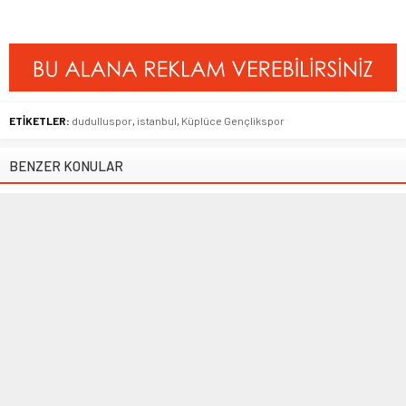
ETİKETLER:
dudulluspor
,
istanbul
,
Küplüce Gençlikspor
BENZER KONULAR
Bölgesel Amatör Lig
,
Manşet
Manşet
,
Transfer
24 Şubat 2019 17:12
07 Şubat 2017 22:08
Beylerbeyispor Ereğli’den
Ahmet Çelik teklifleri
puanla ayrıldı
değerlendirecek
Bölgesel Amatör Lig 10. Grup 19.
Kasımpaşa alt yapısında yetişen,