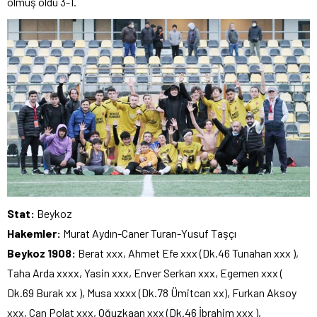
olmuş oldu 3-1.
Stat:
Beykoz
Hakemler:
Murat Aydın-Caner Turan-Yusuf Taşçı
Beykoz 1908:
Berat xxx, Ahmet Efe xxx (Dk.46 Tunahan xxx ),
Taha Arda xxxx, Yasin xxx, Enver Serkan xxx, Egemen xxx (
Dk.69 Burak xx ), Musa xxxx (Dk.78 Ümitcan xx), Furkan Aksoy
xxx, Can Polat xxx, Oğuzkaan xxx (Dk.46 İbrahim xxx ),