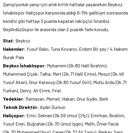
Şampiyonluk yarışı için artık kritik haftalar yaşanırken Beykoz
İshaklıspor Haliçspor karşısında aldığı 6-1’lik galibiyet sonrasında
kendisi gibi haftayı 3 puanla kapatan takipçisi İstanbul
Beylikdüzüspor ile arasında olan 2 puanlık farkı korudu.
Stat:
Beykoz
Hakemler:
Yusuf Balcı, Tuna Kovancı, Erdem Bir şey / 4.Hakem
Burak Pala
Beykoz İshaklıspor:
Muharrem (Dk.80 Halil İbrahim),
Muhammed Çiçek, Talha, Mert (Dk.71 Halil Emre), Mesut (Dk.46
Yusuf Akan), Onur Karavuş (Dk.80 Yusuf Ovit), Mutlu Arda (Dk.71
Furkan), Deniz, Ali Emre, Fırat
Yedekler:
Ramazan, Memet, Hakan, Onur Aydın, Berk
Teknik Direktör:
Aydın Dursun
Haliçspor:
Emir, Selman (Dk.59 Umut Çifçi), Emirhan, İbrahim,
Yusuf Eren, Buğrahan (Dk.70 Umut Işgın), Melih, Ömer Faruk
(Dk.70 Muhammed Onur), Caner (Dk.37 Ali Tanju), Berkay, Sarp