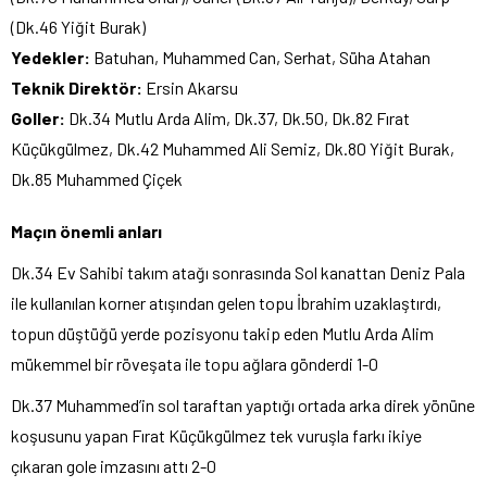
(Dk.46 Yiğit Burak)
Yedekler:
Batuhan, Muhammed Can, Serhat, Süha Atahan
Teknik Direktör:
Ersin Akarsu
Goller:
Dk.34 Mutlu Arda Alim, Dk.37, Dk.50, Dk.82 Fırat
Küçükgülmez, Dk.42 Muhammed Ali Semiz, Dk.80 Yiğit Burak,
Dk.85 Muhammed Çiçek
Maçın önemli anları
Dk.34 Ev Sahibi takım atağı sonrasında Sol kanattan Deniz Pala
ile kullanılan korner atışından gelen topu İbrahim uzaklaştırdı,
topun düştüğü yerde pozisyonu takip eden Mutlu Arda Alim
mükemmel bir röveşata ile topu ağlara gönderdi 1-0
Dk.37 Muhammed’in sol taraftan yaptığı ortada arka direk yönüne
koşusunu yapan Fırat Küçükgülmez tek vuruşla farkı ikiye
çıkaran gole imzasını attı 2-0