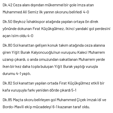
Dk.42 Ceza alanı dışından mükemmel bir gole imza atan
Muhammed Ali Semiz ilk yarının skorunu belirledi 4-0
Dk.50 Beykoz İshaklıspor atağında yapılan ortaya ön direk
yönünde dokunan Fırat Küçükgülmez, ikinci yarıdaki gol perdesini
açan isim oldu 4-0
Dk.80 Sol kanattan gelişen konuk takım atağında ceza alanına
giren Yiğit Burak Kalyoncuoğlu’nun vuruşunu Kaleci Muharrem
uzanıp çıkardı, o anda omuzundan sakatlanan Muharrem yerde
iken bir kez daha topla buluşan Yiğit Burak yaptığı vuruşla
durumu 4-1 yaptı.
Dk.82 Sol kanattan yapılan ortada Fırat Küçükgülmez etkili bir
kafa vuruşuyla farkı yeniden dörde çıkardı 5-1
Dk.85 Maçta skoru belirleyen gol Muhammed Çiçek imzalı idi ve
Bordo-Mavili ekip mücadeleyi 6-1 kazanan taraf oldu.