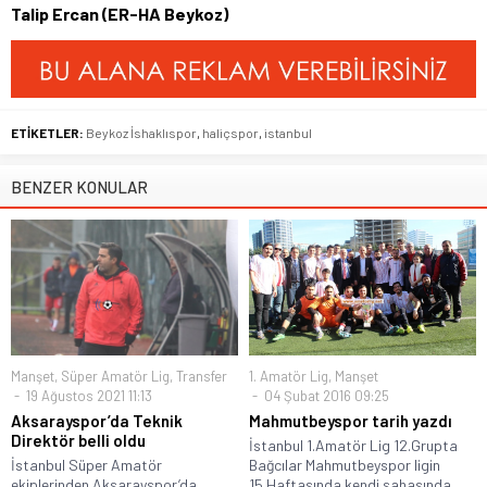
Talip Ercan (ER-HA Beykoz)
ETİKETLER:
Beykoz İshaklıspor
,
haliçspor
,
istanbul
BENZER KONULAR
Manşet
,
Süper Amatör Lig
,
Transfer
1. Amatör Lig
,
Manşet
19 Ağustos 2021 11:13
04 Şubat 2016 09:25
Aksarayspor’da Teknik
Mahmutbeyspor tarih yazdı
Direktör belli oldu
İstanbul 1.Amatör Lig 12.Grupta
İstanbul Süper Amatör
Bağcılar Mahmutbeyspor ligin
ekiplerinden Aksarayspor’da
15.Haftasında kendi sahasında...