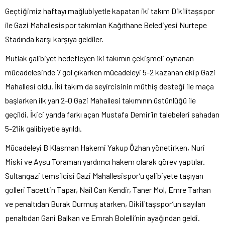
Geçtiğimiz haftayı mağlubiyetle kapatan iki takım Dikilitaşspor
ile Gazi Mahallesispor takımları Kağıthane Belediyesi Nurtepe
Stadında karşı karşıya geldiler.
Mutlak galibiyet hedefleyen iki takımın çekişmeli oynanan
mücadelesinde 7 gol çıkarken mücadeleyi 5-2 kazanan ekip Gazi
Mahallesi oldu. İki takım da seyircisinin müthiş desteği ile maça
başlarken ilk yarı 2-0 Gazi Mahallesi takımının üstünlüğü ile
geçildi. İkici yarıda farkı açan Mustafa Demir’in talebeleri sahadan
5-2’lik galibiyetle ayrıldı.
Mücadeleyi B Klasman Hakemi Yakup Özhan yönetirken, Nuri
Miski ve Aysu Toraman yardımcı hakem olarak görev yaptılar.
Sultangazi temsilcisi Gazi Mahallesispor’u galibiyete taşıyan
golleri Tacettin Tapar, Nail Can Kendir, Taner Mol, Emre Tarhan
ve penaltıdan Burak Durmuş atarken, Dikilitaşspor’un sayıları
penaltıdan Gani Balkan ve Emrah Bolelli’nin ayağından geldi.