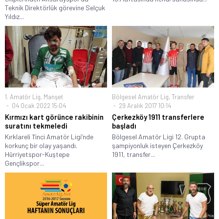
Teknik Direktörlük görevine Selçuk
Yıldız...
1. Amatör Lig
,
Manşet
Bölgesel Amatör Lig
,
Transfer
04 Ocak 2022 15:04
29 Aralık 2017 10:14
Kırmızı kart görünce rakibinin
Çerkezköy 1911 transferlere
suratını tekmeledi
başladı
Kırklareli 1’inci Amatör Ligi’nde
Bölgesel Amatör Ligi 12. Grupta
korkunç bir olay yaşandı.
şampiyonluk isteyen Çerkezköy
Hürriyetspor-Kuştepe
1911, transfer...
Gençlikspor...