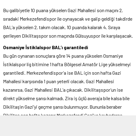
Bu galibiyetle 10 puana yükselen Gazi Mahallesi son maçını 2.
sıradaki Merkezefendispor ile oynayacak ve galip geldiği takdirde
BAL’a yükselen 2. takım olacak. 10 puanda kalarak 4. Sıraya
gerileyen Dikilitaşspor son maçında Gülsuyuspor ile karşılaşacak.
Osmaniye İstiklalspor BAL’ı garantiledi
Bu gün oynanan sonuçlara göre 14 puana yükselen Osmaniye
İstiklalspor lig bitimine 1 hafta Bölgesel Amatör Lige yükselmeyi
garantiledi. Merkezefendispor’a ise BAL için son hafta Gazi
Mahallesi karşısında 1 puan yeterli olacak. Gazi Mahallesi
kazanırsa, Gazi Mahallesi BAL’a çıkacak. Dikilitaşspor’un ise
direkt yükselme şansı kalmadı. Zira iş üçlü averaja bile kalsa bile
Dikilitaş’ın Gazi’yi geçme şansı bulunmuyor. Bununla beraber
Dikilitaş son hafta kazanır Merkezefendi Gazi’ye kaybederse
Dikilitaş üçlü averajda Merkezefendi’yi geçip grubu 3. bitirecek ve
baraj şansı yakalayacak.