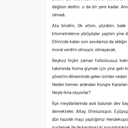
dağılsın dedim, o da bir yere kadar. A
olmadı.
Ata bindim, Ok attım, yüzdüm, balık 
kilometrelerce yürüyüşler yaptım yine d
Elimizde kalan son sevdamızı da aldığın 
moral verdim olmuyor, olmayacak.
Beykoz hiçbir zaman futbolcusuz kalm
takımında forma giymek için yine gelir ki
yönetim döneminde gelen isimler neden 
Neden hemen ardından Kongre Kararları a
Neyle ikna oluyorlar?
İlçe meydanlarında asılı bulunan dev bay
demekteler. Altay, Giresunspor, Eyüps
dün hazırlık maçı yaptığımız Hendekspor ç
suçlamak ile de kaçılmaz ki sorumlulukta