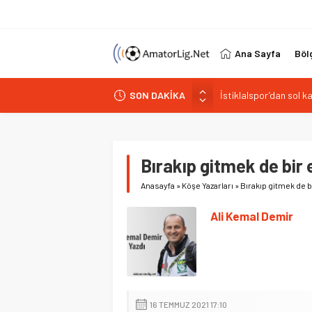
Ana Sayfa
Böl
İstiklalspor’dan sol 
SON DAKİKA
Paşabahçespor’da spor
İstanbul Gençlerbirliğ
Vardarspor teknik eki
Bırakıp gitmek de bir
Kuzeyin Kaplanları Kay
Anasayfa
»
Köşe Yazarları
»
Bırakıp gitmek de b
Ali Kemal Demir
16 TEMMUZ 2021 17:10