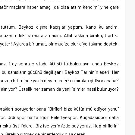
matör maçlara haber amaçlı da olsa attım kendimi yine çare
tuttum, Beykoz dışına kaçışlar yaptım, Kano kullandım,
e üzerimdeki stresi atamadım. Allah aşkına bırak git artık!
yeter! Aylarca bir umut, bir mucize olur diye takıma destek,
az. 1 ay sonra o stada 40-50 futbolcu aynı anda Beykoz
 bu şahısların gücünü değil şanlı Beykoz Tarihinin eseri. Her
sezon bitiminde ya da devam ederken bırakıp gidiyor acaba?
lınıyor? Üstelik her zaman da yeni isimler nasıl bulunuyor?
rakları soruyorlar bana “Birileri bize küfür mü ediyor yahu”
por, Orduspor hatta Iğdır Belediyespor, Kuşadasıspor daha
ıktı üst liglere. Biz ise yerimizde sayıyoruz. Hep birilerini
n. Bırakıp gitmek de bir erdemlik olsa gerek.