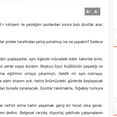
A
A
+
-
-i ruhiyem ile yazdığım yazılardan sonra bazı dostlar arar,
nler pireler tarafından yenip yutulmuş ise ne yapalım? Sadece
eri paylaşanlar, aynı liglerde mücadele eden takımlar birer,
muz yerde sayıp duralım. Beykoz Spor Kulübünün yaşadığı ve
ma eğilimini ortaya çıkarmıştı. Geldik mi aynı noktaya.
a adım atasım yok, hatta önümüzdeki günlerde başlayacak
ları burada oynanacak. Dostlar takılmakta, “Ağabey turnuva
dar nefret etme halini yaşamak garip bir tezat olsa gerek.
yım dedim. Belgesel tarzda, röportaj şeklinde çalışmalarım