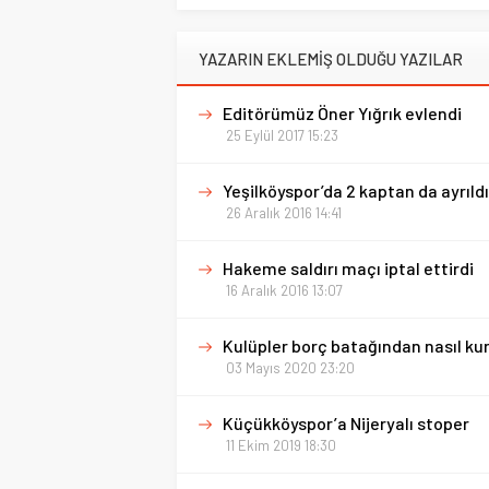
YAZARIN EKLEMİŞ OLDUĞU YAZILAR
Editörümüz Öner Yığrık evlendi
25 Eylül 2017 15:23
Yeşilköyspor’da 2 kaptan da ayrıldı
26 Aralık 2016 14:41
Hakeme saldırı maçı iptal ettirdi
16 Aralık 2016 13:07
Kulüpler borç batağından nasıl ku
03 Mayıs 2020 23:20
Küçükköyspor’a Nijeryalı stoper
11 Ekim 2019 18:30