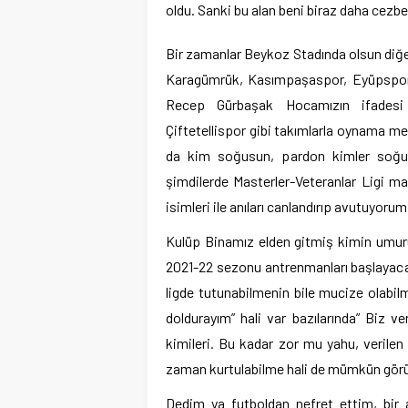
oldu. Sanki bu alan beni biraz daha cezbe
Bir zamanlar Beykoz Stadında olsun diğer
Karagümrük, Kasımpaşaspor, Eyüpspor,
Recep Gürbaşak Hocamızın ifadesi i
Çiftetellispor gibi takımlarla oynama m
da kim soğusun, pardon kimler soğuma
şimdilerde Masterler-Veteranlar Ligi ma
isimleri ile anıları canlandırıp avutuyoru
Kulüp Binamız elden gitmiş kimin umur
2021-22 sezonu antrenmanları başlayacak 
ligde tutunabilmenin bile mucize olabil
doldurayım” hali var bazılarında” Biz
kimileri. Bu kadar zor mu yahu, verilen
zaman kurtulabilme hali de mümkün gör
Dedim ya futboldan nefret ettim, bir