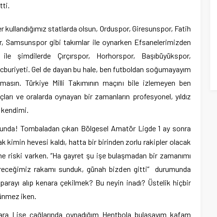
tti.
 kullandığımız statlarda olsun, Orduspor, Giresunspor, Fatih
 Samsunspor gibi takımlar ile oynarken Efsanelerimizden
le şimdilerde Çırçırspor, Horhorspor, Başıbüyükspor,
ecburiyeti. Gel de dayan bu hale, ben futboldan soğumayayım
sın. Türkiye Milli Takımının maçını bile izlemeyen ben
çları ve oralarda oynayan bir zamanların profesyonel, yıldız
m kendimi.
unda! Tombaladan çıkan Bölgesel Amatör Ligde 1 ay sonra
kimin hevesi kaldı, hatta bir birinden zorlu rakipler olacak
me riski varken. “Ha gayret şu işe bulaşmadan bir zamanımı
 vereceğimiz rakamı sunduk, günah bizden gitti” durumunda
 parayı alıp kenara çekilmek? Bu neyin inadı? Üstelik hiçbir
ünmez iken.
 ara Lise çağlarında oynadığım Hentbola bulaşayım kafam