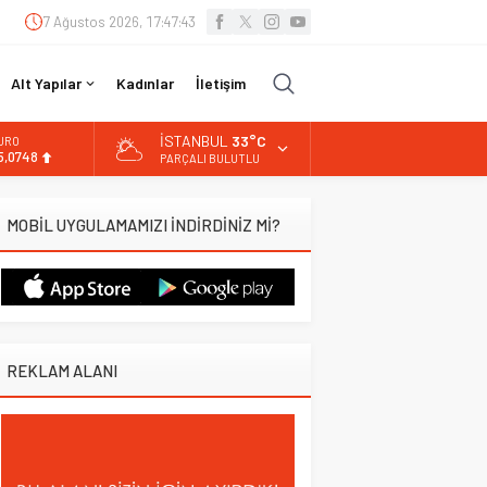
7 Ağustos 2026, 17:47:43
Alt Yapılar
Kadınlar
İletişim
İSTANBUL
33°C
URO
5,0748
PARÇALI BULUTLU
LTIN
.623,43
MOBİL UYGULAMAMIZI İNDİRDİNİZ Mİ?
İST
3.785,25
OLAR
7,7048
REKLAM ALANI