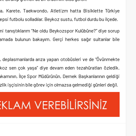
da, Karete, Taekwondo, Atletizm hatta Bisiklette Türkiye
epsi futbolu solladılar. Beykoz sustu, futbol durdu bu ilçede.
yeni tanıştıklarım “Ne oldu Beykozspor Kulübüne?” diye sorup
lamada bulunun bakayım. Gerçi herkes sağır sultanlar bile
 deplasmanlarda arıza yapan otobüsleri ve de “Övünmekte
ykoz sen çok yaşa” diye devam eden tezahüratları özledik.
kamının, İlçe Spor Müdürünün, Dernek Başkanlarının geldiği
lik işçisinin bile görev için olmazsa gelmediği günleri değil.