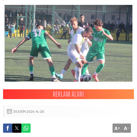
30 EKIM 2024 14:26
A
A
+
-