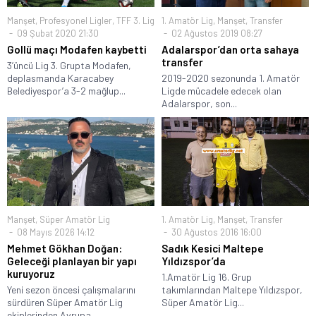
Manşet
,
Profesyonel Ligler
,
TFF 3. Lig
1. Amatör Lig
,
Manşet
,
Transfer
09 Şubat 2020 21:30
02 Ağustos 2019 08:27
Gollü maçı Modafen kaybetti
Adalarspor’dan orta sahaya
transfer
3’üncü Lig 3. Grupta Modafen,
deplasmanda Karacabey
2019-2020 sezonunda 1. Amatör
Belediyespor’a 3-2 mağlup...
Ligde mücadele edecek olan
Adalarspor, son...
Manşet
,
Süper Amatör Lig
1. Amatör Lig
,
Manşet
,
Transfer
08 Mayıs 2026 14:12
30 Ağustos 2016 16:00
Mehmet Gökhan Doğan:
Sadık Kesici Maltepe
Geleceği planlayan bir yapı
Yıldızspor’da
kuruyoruz
1.Amatör Lig 16. Grup
Yeni sezon öncesi çalışmalarını
takımlarından Maltepe Yıldızspor,
sürdüren Süper Amatör Lig
Süper Amatör Lig...
ekiplerinden Avrupa...