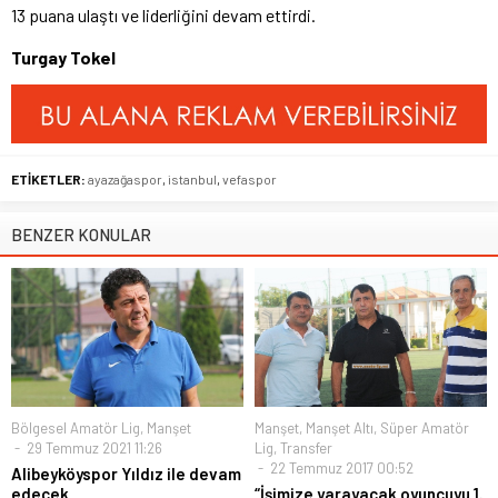
13 puana ulaştı ve liderliğini devam ettirdi.
Turgay Tokel
ETİKETLER:
ayazağaspor
,
istanbul
,
vefaspor
BENZER KONULAR
Bölgesel Amatör Lig
,
Manşet
Manşet
,
Manşet Altı
,
Süper Amatör
29 Temmuz 2021 11:26
Lig
,
Transfer
22 Temmuz 2017 00:52
Alibeyköyspor Yıldız ile devam
edecek
“İşimize yarayacak oyuncuyu 1.