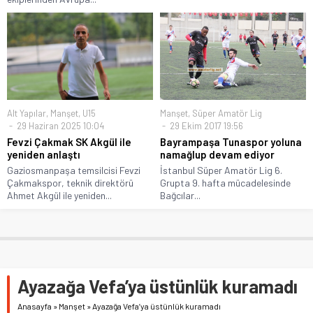
Alt Yapılar
,
Manşet
,
U15
Manşet
,
Süper Amatör Lig
29 Haziran 2025 10:04
29 Ekim 2017 19:56
Fevzi Çakmak SK Akgül ile
Bayrampaşa Tunaspor yoluna
yeniden anlaştı
namağlup devam ediyor
Gaziosmanpaşa temsilcisi Fevzi
İstanbul Süper Amatör Lig 6.
Çakmakspor, teknik direktörü
Grupta 9. hafta mücadelesinde
Ahmet Akgül ile yeniden...
Bağcılar...
Ayazağa Vefa’ya üstünlük kuramadı
Anasayfa
»
Manşet
»
Ayazağa Vefa’ya üstünlük kuramadı