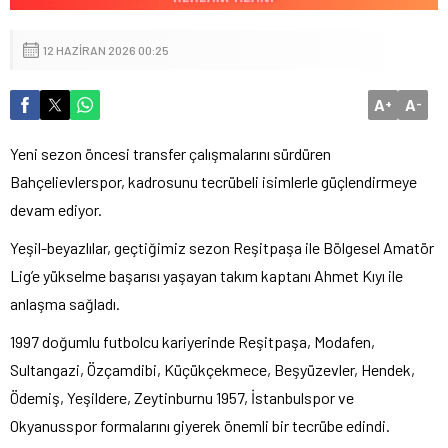
12 HAZIRAN 2026 00:25
A
A
+
-
Yeni sezon öncesi transfer çalışmalarını sürdüren
Bahçelievlerspor, kadrosunu tecrübeli isimlerle güçlendirmeye
devam ediyor.
Yeşil-beyazlılar, geçtiğimiz sezon Reşitpaşa ile Bölgesel Amatör
Lig’e yükselme başarısı yaşayan takım kaptanı Ahmet Kıyı ile
anlaşma sağladı.
1997 doğumlu futbolcu kariyerinde Reşitpaşa, Modafen,
Sultangazi, Özçamdibi, Küçükçekmece, Beşyüzevler, Hendek,
Ödemiş, Yeşildere, Zeytinburnu 1957, İstanbulspor ve
Okyanusspor formalarını giyerek önemli bir tecrübe edindi.