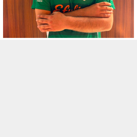
Öner Yığrık
BENZER KONULAR