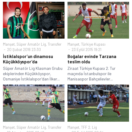
Manşet
,
Süper Amatör Lig
,
Transfer
Manşet
,
Türkiye Kupası
20 Şubat 2016 23:30
23 Eylül 2015 19:21
İstiklalspor’un dinamosu
Boğalar evinde Tarzana
Küçükköyspor’da
teslim oldu
Süper Amatör Lig Klasman Grubu
Ziraat Türkiye Kupası 2. Tur
ekiplerinden Küçükköyspor,
maçında İstanbulspor ile
Osmaniye İstiklalspor’dan İlker...
Manisaspor Bahçelievler...
Manşet
,
Süper Amatör Lig
,
Transfer
Manşet
,
TFF 2. Lig