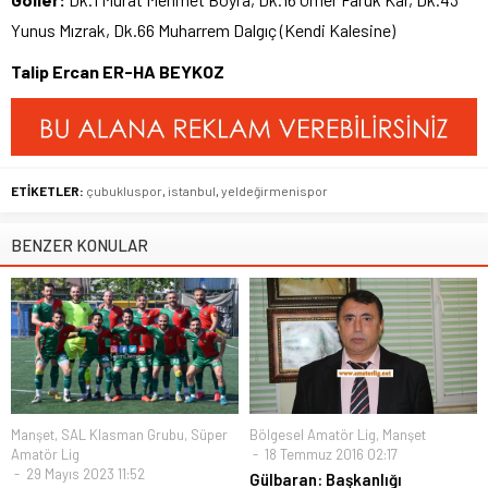
Yunus Mızrak, Dk.66 Muharrem Dalgıç (Kendi Kalesine)
Talip Ercan ER-HA BEYKOZ
ETİKETLER:
çubukluspor
,
istanbul
,
yeldeğirmenispor
BENZER KONULAR
Manşet
,
SAL Klasman Grubu
,
Süper
Bölgesel Amatör Lig
,
Manşet
Amatör Lig
18 Temmuz 2016 02:17
29 Mayıs 2023 11:52
Gülbaran: Başkanlığı