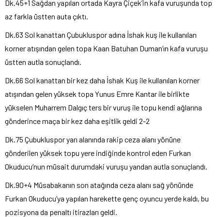
Dk.45+1 Sağdan yapılan ortada Kayra Çiçek’in kafa vuruşunda top
az farkla üstten auta çıktı.
Dk.63 Sol kanattan Çubukluspor adına İshak kuş ile kullanılan
korner atışından gelen topa Kaan Batuhan Duman’ın kafa vuruşu
üstten autla sonuçlandı.
Dk.66 Sol kanattan bir kez daha İshak Kuş ile kullanılan korner
atışından gelen yüksek topa Yunus Emre Kantar ile birlikte
yükselen Muharrem Dalgıç ters bir vuruş ile topu kendi ağlarına
gönderince maça bir kez daha eşitlik geldi 2-2
Dk.75 Çubukluspor yarı alanında rakip ceza alanı yönüne
gönderilen yüksek topu yere indiğinde kontrol eden Furkan
Okuducu’nun müsait durumdaki vuruşu yandan autla sonuçlandı.
Dk.90+4 Müsabakanın son atağında ceza alanı sağ yönünde
Furkan Okuducu’ya yapılan harekette genç oyuncu yerde kaldı, bu
pozisyona da penaltı itirazları geldi.