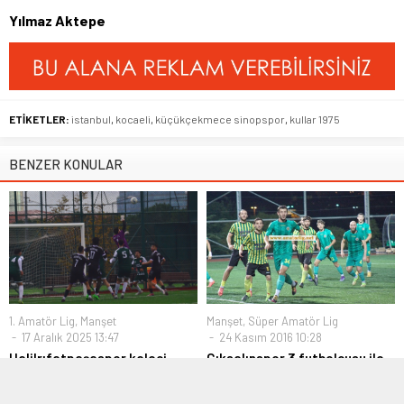
Yılmaz Aktepe
ETİKETLER:
istanbul
,
kocaeli
,
küçükçekmece sinopspor
,
kullar 1975
BENZER KONULAR
1. Amatör Lig
,
Manşet
Manşet
,
Süper Amatör Lig
17 Aralık 2025 13:47
24 Kasım 2016 10:28
Halilrıfatpaşaspor kaleci
Çıksalınspor 3 futbolcusu ile
Mehmet Şevki Şahin’i
yollarını ayırdı
geçemedi
Ligde son oynadığı maçta Batı