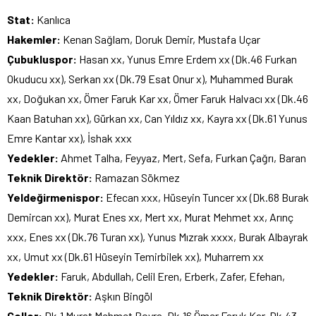
Stat:
Kanlıca
Hakemler:
Kenan Sağlam, Doruk Demir, Mustafa Uçar
Çubukluspor:
Hasan xx, Yunus Emre Erdem xx (Dk.46 Furkan
Okuducu xx), Serkan xx (Dk.79 Esat Onur x), Muhammed Burak
xx, Doğukan xx, Ömer Faruk Kar xx, Ömer Faruk Halvacı xx (Dk.46
Kaan Batuhan xx), Gürkan xx, Can Yıldız xx, Kayra xx (Dk.61 Yunus
Emre Kantar xx), İshak xxx
Yedekler:
Ahmet Talha, Feyyaz, Mert, Sefa, Furkan Çağrı, Baran
Teknik Direktör:
Ramazan Sökmez
Yeldeğirmenispor:
Efecan xxx, Hüseyin Tuncer xx (Dk.68 Burak
Demircan xx), Murat Enes xx, Mert xx, Murat Mehmet xx, Arınç
xxx, Enes xx (Dk.76 Turan xx), Yunus Mızrak xxxx, Burak Albayrak
xx, Umut xx (Dk.61 Hüseyin Temirbilek xx), Muharrem xx
Yedekler:
Faruk, Abdullah, Celil Eren, Erberk, Zafer, Efehan,
Teknik Direktör:
Aşkın Bingöl
Goller:
Dk.1 Murat Mehmet Boyra, Dk.16 Ömer Faruk Kar, Dk.43