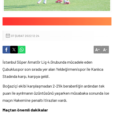
07 ŞUBAT 2022 12:24
A
A
+
-
İstanbul Süper Amatör Lig 4.Grubunda mücadele eden
Çubukluspor son sırada yer alan Yeldeğirmenispor ile Kanlıca
Stadında karşı, karşıya geldi.
Boğaziçi ekibi karşılaşmadan 2-2’lik beraberliğin ardından tek
puan ile ayrılmanın üzüntüsünü yaşarken müsabaka sonunda ise
maçın Hakemine penaltı itirazları vardı.
Maçtan önemli dakikalar