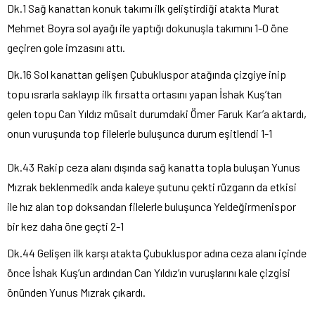
Dk.1 Sağ kanattan konuk takımı ilk geliştirdiği atakta Murat
Mehmet Boyra sol ayağı ile yaptığı dokunuşla takımını 1-0 öne
geçiren gole imzasını attı.
Dk.16 Sol kanattan gelişen Çubukluspor atağında çizgiye inip
topu ısrarla saklayıp ilk fırsatta ortasını yapan İshak Kuş’tan
gelen topu Can Yıldız müsait durumdaki Ömer Faruk Kar’a aktardı,
onun vuruşunda top filelerle buluşunca durum eşitlendi 1-1
Dk.43 Rakip ceza alanı dışında sağ kanatta topla buluşan Yunus
Mızrak beklenmedik anda kaleye şutunu çekti rüzgarın da etkisi
ile hız alan top doksandan filelerle buluşunca Yeldeğirmenispor
bir kez daha öne geçti 2-1
Dk.44 Gelişen ilk karşı atakta Çubukluspor adına ceza alanı içinde
önce İshak Kuş’un ardından Can Yıldız’ın vuruşlarını kale çizgisi
önünden Yunus Mızrak çıkardı.