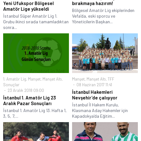
Yeni Ufukspor Bölgesel
bırakmaya hazırım!
Amatör Lige yükseldi
Bölgesel Amatör Lig ekiplerinden
İstanbul Süper Amatör Lig 1.
Vefa’da, eski sporcu ve
Grubu ikinci sırada tamamladıktan
Yöneticilerin Başkan...
sonra...
1. Amatör Lig
,
Manşet
,
Manşet Altı
,
Manşet
,
Manşet Altı
,
TFF
Sonuçlar
08 Haziran 2017 11:41
23 Aralık 2018 09:00
İstanbul Hakemleri
İstanbul 1. Amatör Lig 23
Nevşehir’de çalışıyor
Aralık Pazar Sonuçları
İstanbul İl Hakem Kurulu,
İstanbul 1. Amatör Lig 13. Hafta 1,
Klasmana Aday Hakemler için
3, 5, 7,...
Kapadokya’da Eğitim...