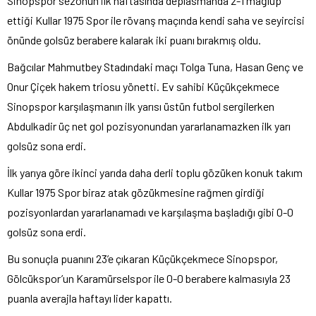
Sinopspor sezonun ilk haftasında deplasmanda 2-1 mağlup
ettiği Kullar 1975 Spor ile rövanş maçında kendi saha ve seyircisi
önünde golsüz berabere kalarak iki puanı bırakmış oldu.
Bağcılar Mahmutbey Stadındaki maçı Tolga Tuna, Hasan Genç ve
Onur Çiçek hakem triosu yönetti. Ev sahibi Küçükçekmece
Sinopspor karşılaşmanın ilk yarısı üstün futbol sergilerken
Abdulkadir üç net gol pozisyonundan yararlanamazken ilk yarı
golsüz sona erdi.
İlk yarıya göre ikinci yarıda daha derli toplu gözüken konuk takım
Kullar 1975 Spor biraz atak gözükmesine rağmen girdiği
pozisyonlardan yararlanamadı ve karşılaşma başladığı gibi 0-0
golsüz sona erdi.
Bu sonuçla puanını 23’e çıkaran Küçükçekmece Sinopspor,
Gölcükspor’un Karamürselspor ile 0-0 berabere kalmasıyla 23
puanla averajla haftayı lider kapattı.