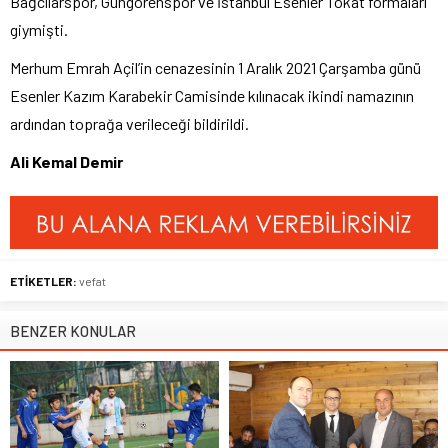
Bağcılarspor, Güngörenspor ve İstanbul Esenler Tokat formaları
giymişti.
Merhum Emrah Açil’in cenazesinin 1 Aralık 2021 Çarşamba günü
Esenler Kazım Karabekir Camisinde kılınacak ikindi namazının
ardından toprağa verileceği bildirildi.
Ali Kemal Demir
ETİKETLER:
vefat
BENZER KONULAR