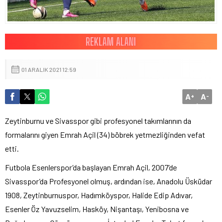
01 ARALIK 2021 12:59
A
A
+
-
Zeytinburnu ve Sivasspor gibi profesyonel takımlarının da
formalarını giyen Emrah Açil (34) böbrek yetmezliğinden vefat
etti.
Futbola Esenlerspor’da başlayan Emrah Açil, 2007’de
Sivasspor’da Profesyonel olmuş, ardından ise, Anadolu Üsküdar
1908, Zeytinburnuspor, Hadımköyspor, Halide Edip Adıvar,
Esenler Öz Yavuzselim, Hasköy, Nişantaşı, Yenibosna ve