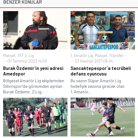
BENZER KONULAR
Manşet
,
TFF 2. Lig
1. Amatör Lig
,
Manşet
,
Transfer
07 Temmuz 2022 14:59
23 Haziran 2017 08:44
Burak Özdemir’in yeni adresi
Sancaktepespor’a tecrübeli
Amedspor
defans oyuncusu
Bölgesel Amatör Lig ekiplerinden
Bu sezon Süper Amatör Lig
Silivrispor’da görevinden ayrılan
hedefiyle sezona girecek olan
Burak Özdemir, 2.Lig...
1. Amatör...