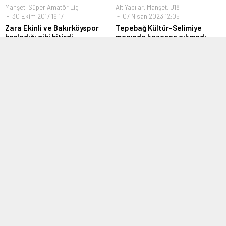
Manşet
,
Süper Amatör Lig
Alt Yapılar
,
Manşet
,
U18
30 Ekim 2017 16:17
07 Nisan 2023 12:05
Zara Ekinli ve Bakırköyspor
Tepebağ Kültür-Selimiye
başladığı gibi bitirdi
maçında kazanan çıkmadı
İstanbul Süper Amatör Lig 9.Grup
U18 Ligi Türkiye Şampiyonası
maçında Zara Ekinli ve
İstanbul Elemeleri 6.Grup maçında
Bakırköyspor...
Tepebağ Kültür...
Bölgesel Amatör Lig
,
Manşet
Manşet
,
Süper Amatör Lig
19 Kasım 2016 17:44
02 Ağustos 2018 15:49
Bağcılarspor’da Oğuz
Kurtköyspor’un Bolu kampı
Karakaya dönemi 3 puanla
başladı
başladı
İstanbul Süper Amatör Lig
Bölgesel Amatör Lig 11. Grup
takımlarından Pendik temsilcisi
ekiplerinden Bağcılarspor’da
Kurtköyspor, yeni sezon...
Mustafa Serin’in Perşembe...