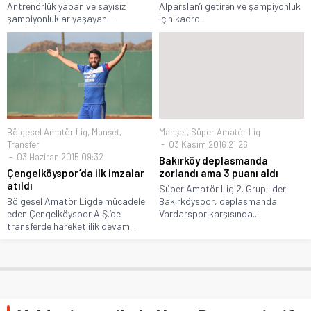
Antrenörlük yapan ve sayısız
Alparslan’ı getiren ve şampiyonluk
şampiyonluklar yaşayan...
için kadro...
Bölgesel Amatör Lig
,
Manşet
,
Manşet
,
Süper Amatör Lig
Transfer
03 Kasım 2016 21:26
03 Haziran 2015 09:32
Bakırköy deplasmanda
Çengelköyspor’da ilk imzalar
zorlandı ama 3 puanı aldı
atıldı
Süper Amatör Lig 2. Grup lideri
Bölgesel Amatör Ligde mücadele
Bakırköyspor, deplasmanda
eden Çengelköyspor A.Ş.’de
Vardarspor karşısında...
transferde hareketlilik devam...