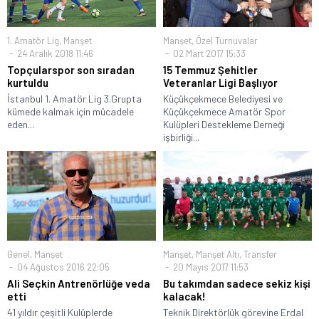
1. Amatör Lig
,
Manşet
Manşet
,
Özel Turnuvalar
24 Aralık 2018 11:46
02 Mart 2017 15:33
Topçularspor son sıradan
15 Temmuz Şehitler
kurtuldu
Veteranlar Ligi Başlıyor
İstanbul 1. Amatör Lig 3.Grupta
Küçükçekmece Belediyesi ve
kümede kalmak için mücadele
Küçükçekmece Amatör Spor
eden...
Kulüpleri Destekleme Derneği
işbirliği...
Genel
,
Manşet
Manşet
,
Manşet Altı
,
Transfer
04 Ağustos 2016 22:05
20 Mayıs 2017 11:53
Ali Seçkin Antrenörlüğe veda
Bu takımdan sadece sekiz kişi
etti
kalacak!
41 yıldır çeşitli Kulüplerde
Teknik Direktörlük görevine Erdal