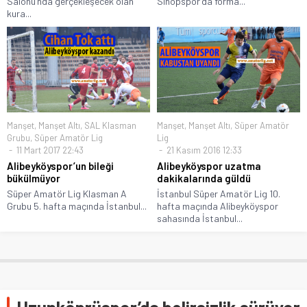
Salonu’nda gerçekleşecek olan
Sinopspor’da forma...
kura...
Manşet
,
Manşet Altı
,
SAL Klasman
Manşet
,
Manşet Altı
,
Süper Amatör
Grubu
,
Süper Amatör Lig
Lig
11 Mart 2017 22:43
21 Kasım 2016 12:33
Alibeyköyspor’un bileği
Alibeyköyspor uzatma
bükülmüyor
dakikalarında güldü
Süper Amatör Lig Klasman A
İstanbul Süper Amatör Lig 10.
Grubu 5. hafta maçında İstanbul...
hafta maçında Alibeyköyspor
sahasında İstanbul...