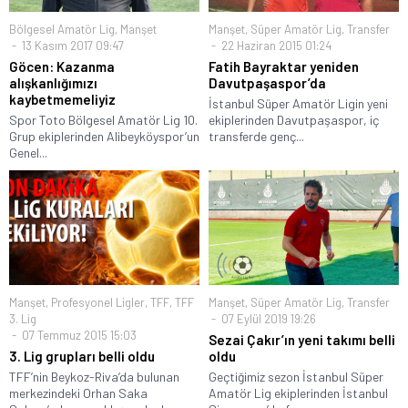
Bölgesel Amatör Lig
,
Manşet
Manşet
,
Süper Amatör Lig
,
Transfer
13 Kasım 2017 09:47
22 Haziran 2015 01:24
Göcen: Kazanma
Fatih Bayraktar yeniden
alışkanlığımızı
Davutpaşaspor’da
kaybetmemeliyiz
İstanbul Süper Amatör Ligin yeni
Spor Toto Bölgesel Amatör Lig 10.
ekiplerinden Davutpaşaspor, iç
Grup ekiplerinden Alibeyköyspor’un
transferde genç...
Genel...
Manşet
,
Profesyonel Ligler
,
TFF
,
TFF
Manşet
,
Süper Amatör Lig
,
Transfer
3. Lig
07 Eylül 2019 19:26
07 Temmuz 2015 15:03
Sezai Çakır’ın yeni takımı belli
3. Lig grupları belli oldu
oldu
TFF’nin Beykoz-Riva’da bulunan
Geçtiğimiz sezon İstanbul Süper
merkezindeki Orhan Saka
Amatör Lig ekiplerinden İstanbul