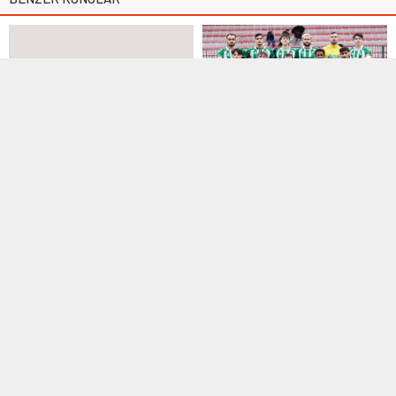
Alt Yapılar
,
Manşet
,
U14
1. Amatör Lig
,
Manşet
28 Aralık 2018 17:40
31 Aralık 2025 16:24
Kartal 1949 6-1 yendiği maçı
Yeşilova Esnaf rakibine
hükmen kaybetti
rövanşı da vermedi
Yeni kurulan Kartal 1949 Kulübü’nün
Ligde artık Play-Off maçlarını
6-1 kazandığı 1923 Esenkentspor
hedefleyen Küçükçekmece Yeşilova
U14...
Esnafspor, ilk maçta...