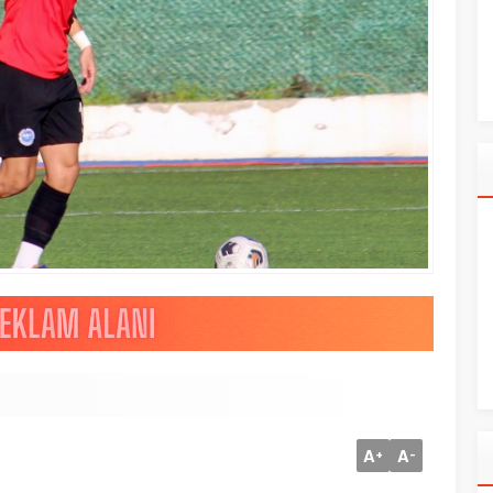
A
A
+
-