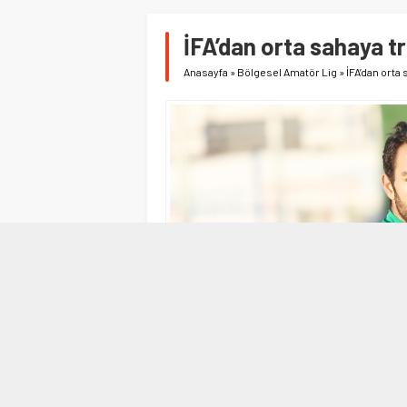
İFA’dan orta sahaya t
Anasayfa
»
Bölgesel Amatör Lig
»
İFA’dan orta