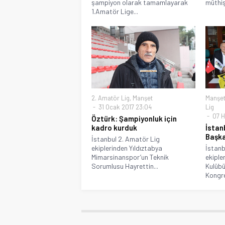
şampiyon olarak tamamlayarak
müthiş.
1.Amatör Lige...
2. Amatör Lig
,
Manşet
Manşe
31 Ocak 2017 23:04
Lig
07 H
Öztürk: Şampiyonluk için
kadro kurduk
İstan
Başka
İstanbul 2. Amatör Lig
ekiplerinden Yıldıztabya
İstanb
Mimarsinanspor’un Teknik
ekiple
Sorumlusu Hayrettin...
Kulübü
Kongre