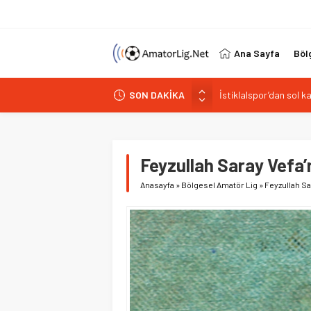
Ana Sayfa
Böl
SON DAKİKA
Paşabahçespor’da spor
İstanbul Gençlerbirliğ
Vardarspor teknik eki
Kuzeyin Kaplanları Kay
Feyzullah Saray Vefa’
İstiklalspor’dan sol 
Anasayfa
»
Bölgesel Amatör Lig
»
Feyzullah Sa