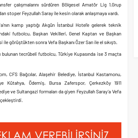
nsfer çalışmalarını sürdüren Bölgesel Amatör Lig 1.Grup
dan stoper Feyzullah Saray ile kesin olarak anlaşmaya vardı.
’nın kamp yaptığı Akgün İstanbul Hotel’e gelerek teknik
ındaki futbolcu, Başkan Vekilleri, Genel Kaptan ve Başkan
 ile görüştükten sonra Vefa Başkanı Özer Sarı ile el sıkıştı.
 bulunan tecrübeli futbolcu, Türkiye Kupasında ise 3 maçta
kom, CFS Bağcılar, Alaşehir Belediye, İstanbul Kastamonu,
iye Kütahya, Ödemiş, Bursa Zaferspor, Çerkezköy 1911
diye ve Sultangazi formaları da giyen Feyzullah Saray’a Vefa
çekleştirdi.