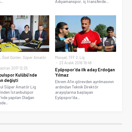
..
Adıyamanspor, iç transferde...
t
,
Özel Günler
,
Süper Amatör
Manşet
,
TFF 2. Lig
23 Aralık 2016 19:48
aziran 2017 12:25
Eyüpspor’da ilk aday Erdoğan
bulspor Kulübü’nde
Yılmaz
n değişti
Ekrem Al’ın görevden ayrılmasının
ul Süper Amatör Lig
ardından Teknik Direktör
rinden İstanbulspor
arayışlarına başlayan
’nde yapılan Olağan
Eyüpspor’da...
de...