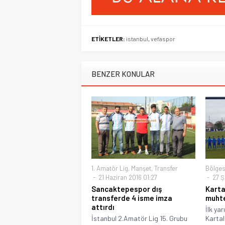
ETİKETLER:
istanbul
,
vefaspor
BENZER KONULAR
1. Amatör Lig
,
Manşet
,
Transfer
Bölges
21 Haziran 2016 01:27
27 Ş
Sancaktepespor dış
Karta
transferde 4 isme imza
muhte
attırdı
İlk ya
İstanbul 2.Amatör Lig 15. Grubu
Kartal