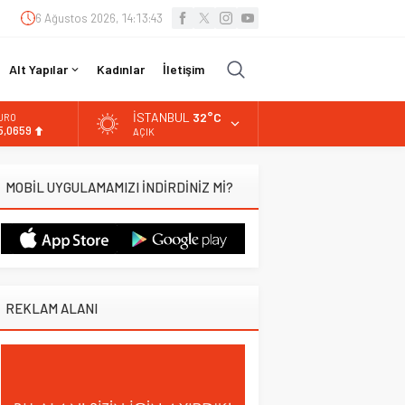
6 Ağustos 2026, 14:13:44
Alt Yapılar
Kadınlar
İletişim
İSTANBUL
32°C
URO
5,0659
AÇIK
LTIN
.521,17
MOBİL UYGULAMAMIZI İNDİRDİNİZ Mİ?
İST
3.685,30
OLAR
7,5953
REKLAM ALANI