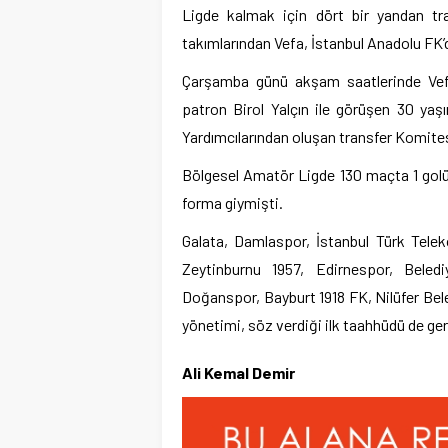
Ligde kalmak için dört bir yandan tra
takımlarından Vefa, İstanbul Anadolu FK’
Çarşamba günü akşam saatlerinde Vefa
patron Birol Yalçın ile görüşen 30 yaş
Yardımcılarından oluşan transfer Komitesi
Bölgesel Amatör Ligde 130 maçta 1 golü
forma giymişti.
Galata, Damlaspor, İstanbul Türk Tele
Zeytinburnu 1957, Edirnespor, Beled
Doğanspor, Bayburt 1918 FK, Nilüfer Bele
yönetimi, söz verdiği ilk taahhüdü de ger
Ali Kemal Demir