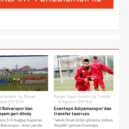
el Amatör Lig
,
Manşet
Manşet
,
Süper Amatör Lig
,
Transfer
ubat 2017 12:54
10 Ağustos 2016 15:21
l Bulvarspor’dan
Esentepe Adıyamanspor’dan
şem geri dönüş
transfer taarruzu
rısını 3-0 mağlup kapatan
Teknik Direktörlük görevine Volkan
 Bulvarspor, ikinci yarıda
Akçelik’i getiren Esentepe