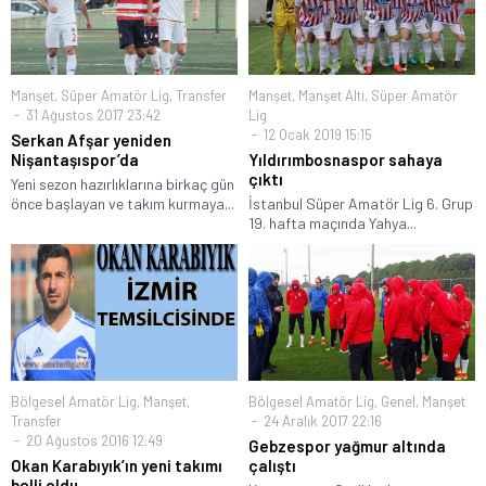
Manşet
,
Süper Amatör Lig
,
Transfer
Manşet
,
Manşet Altı
,
Süper Amatör
31 Ağustos 2017 23:42
Lig
12 Ocak 2019 15:15
Serkan Afşar yeniden
Nişantaşıspor’da
Yıldırımbosnaspor sahaya
çıktı
Yeni sezon hazırlıklarına birkaç gün
önce başlayan ve takım kurmaya...
İstanbul Süper Amatör Lig 6. Grup
19. hafta maçında Yahya...
Bölgesel Amatör Lig
,
Manşet
,
Bölgesel Amatör Lig
,
Genel
,
Manşet
Transfer
24 Aralık 2017 22:16
20 Ağustos 2016 12:49
Gebzespor yağmur altında
Okan Karabıyık’ın yeni takımı
çalıştı
belli oldu