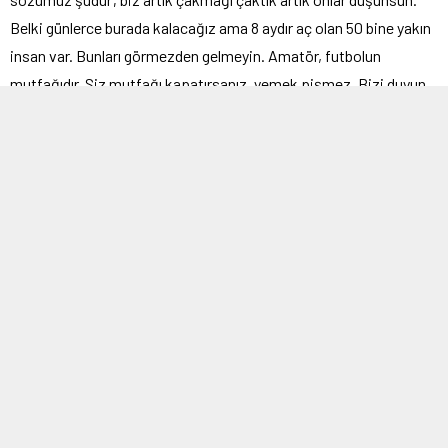
Belki günlerce burada kalacağız ama 8 aydır aç olan 50 bine yakın
insan var. Bunları görmezden gelmeyin. Amatör, futbolun
mutfağıdır. Siz mutfağı kapatırsanız, yemek pişmez. Bizi duyun.
Halı sahalar, kafeteryalar açık, ampute ligi oynanıyor ama amatör
lig yok. Neden, çünkü virüs var. Sadece virüs bize mi bulaşıyor?”
dedi.
Sessiz sedasız ayrıldılar
Futbolcular gösterin ardından kendileri görüşen Beykoz İlçe
Emniyet Müdürü’nün isteğini kırmadılar ve sessiz sedasız
Beykoz’dan ayrıldılar. Gösteriye 400 futbolcu katılırken, 3
İstanbullu Antrenör ve BAL’da mücadele eden bir İstanbul takımın
yöneticisi futbolcuların bu tepkisinde yanında oldu. Ülkenin dört
bir yanında gelen 400 futbolcu, özel araçları ve şehirlerarası
otobüslerle ile Riva’ya geldiler. Grup kendi arasında para topladı
ve yemek ve su gibi temel ihtiyaçlarını karşıladılar. Futbolcular