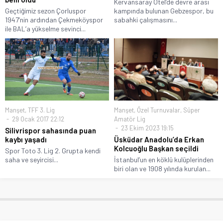
Kervansaray Otel’de devre arası
Geçtiğimiz sezon Çorluspor
kampında bulunan Gebzespor, bu
1947’nin ardından Çekmeköyspor
sabahki çalışmasını...
ile BAL’a yükselme sevinci...
Manşet
,
TFF 3. Lig
Manşet
,
Özel Turnuvalar
,
Süper
29 Ocak 2017 22:12
Amatör Lig
23 Ekim 2023 19:15
Silivrispor sahasında puan
kaybı yaşadı
Üsküdar Anadolu’da Erkan
Kolcuoğlu Başkan seçildi
Spor Toto 3. Lig 2. Grupta kendi
saha ve seyircisi...
İstanbul’un en köklü kulüplerinden
biri olan ve 1908 yılında kurulan...