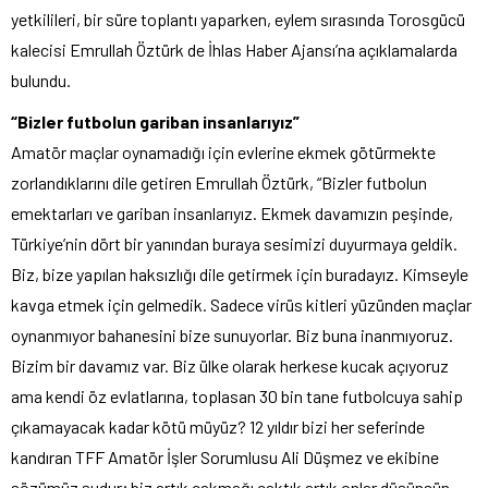
yetkilileri, bir süre toplantı yaparken, eylem sırasında Torosgücü
kalecisi Emrullah Öztürk de İhlas Haber Ajansı’na açıklamalarda
bulundu.
“Bizler futbolun gariban insanlarıyız”
Amatör maçlar oynamadığı için evlerine ekmek götürmekte
zorlandıklarını dile getiren Emrullah Öztürk, “Bizler futbolun
emektarları ve gariban insanlarıyız. Ekmek davamızın peşinde,
Türkiye’nin dört bir yanından buraya sesimizi duyurmaya geldik.
Biz, bize yapılan haksızlığı dile getirmek için buradayız. Kimseyle
kavga etmek için gelmedik. Sadece virüs kitleri yüzünden maçlar
oynanmıyor bahanesini bize sunuyorlar. Biz buna inanmıyoruz.
Bizim bir davamız var. Biz ülke olarak herkese kucak açıyoruz
ama kendi öz evlatlarına, toplasan 30 bin tane futbolcuya sahip
çıkamayacak kadar kötü müyüz? 12 yıldır bizi her seferinde
kandıran TFF Amatör İşler Sorumlusu Ali Düşmez ve ekibine
sözümüz şudur; biz artık çakmağı çaktık artık onlar düşünsün.