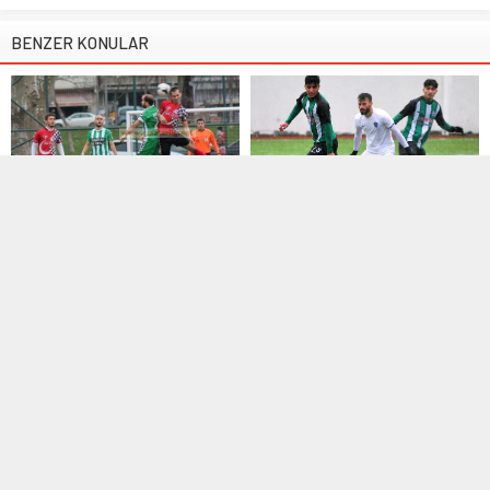
BENZER KONULAR
1. Amatör Lig
,
Manşet
Manşet
,
Süper Amatör Lig
17 Ocak 2016 14:14
21 Aralık 2021 17:45
Örnekköyspor evinde teslim
Beylikdüzü Batı Trakya’yı
farklı geçti
İstanbul 1.Amatör Lig 15.
Grubunda haftanın önemli
Süper Amatör Lig 2.Grupta zirve
müsabakalarından birinin adresi...
hesapları yapan ve son
haftalarda...