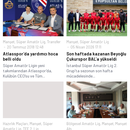
Manşet
,
Süper Amatör Lig
,
Transfer
Manşet
,
Süper Amatör Lig
20 Temmuz 2018 12:48
05 Nisan 2026 17:11
Atlasspor’da yardımcı hoca
Son haftada kazanan Beyoğlu
belli oldu
Çukurspor BAL’a yükseldi
Süper Amatör Ligin yeni
İstanbul Süper Amatör Lig 2.
takımlarından Atlasspor’da,
Grup’ta sezonun son hafta
Kulübün CEO’su ve Tüm...
mücadelesinde...
Hazırlık Maçları
,
Manşet
,
Süper
Bölgesel Amatör Lig
,
Manşet
,
Manşet
Amatör Lig
,
TFF 2. Lig
Altı