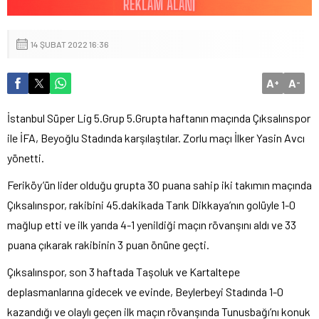
14 ŞUBAT 2022 16:36
A
A
+
-
İstanbul Süper Lig 5.Grup 5.Grupta haftanın maçında Çıksalınspor
ile İFA, Beyoğlu Stadında karşılaştılar. Zorlu maçı İlker Yasin Avcı
yönetti.
Feriköy’ün lider olduğu grupta 30 puana sahip iki takımın maçında
Çıksalınspor, rakibini 45.dakikada Tarık Dikkaya’nın golüyle 1-0
mağlup etti ve ilk yarıda 4-1 yenildiği maçın rövanşını aldı ve 33
puana çıkarak rakibinin 3 puan önüne geçti.
Çıksalınspor, son 3 haftada Taşoluk ve Kartaltepe
deplasmanlarına gidecek ve evinde, Beylerbeyi Stadında 1-0
kazandığı ve olaylı geçen ilk maçın rövanşında Tunusbağı’nı konuk