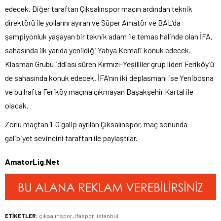
edecek. Diğer taraftan Çıksalınspor maçın ardından teknik
direktörü ile yollarını ayıran ve Süper Amatör ve BAL’da
şampiyonluk yaşayan bir teknik adam ile temas halinde olan İFA,
sahasında ilk yarıda yenildiği Yahya Kemal’i konuk edecek.
Klasman Grubu iddiası süren Kırmızı-Yeşilliler grup lideri Feriköy’ü
de sahasında konuk edecek. İFA’nın iki deplasmanı ise Yenibosna
ve bu hafta Feriköy maçına çıkmayan Başakşehir Kartal ile
olacak.
Zorlu maçtan 1-0 galip ayrılan Çıksalınspor, maç sonunda
galibiyet sevincini taraftarı ile paylaştılar.
AmatorLig.Net
ETİKETLER:
çıksalınspor
,
ifaspor
,
istanbul