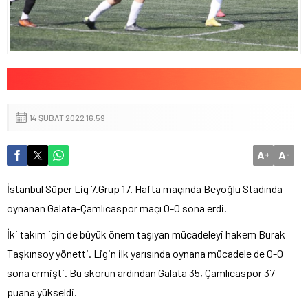
14 ŞUBAT 2022 16:59
A
A
+
-
İstanbul Süper Lig 7.Grup 17. Hafta maçında Beyoğlu Stadında
oynanan Galata-Çamlıcaspor maçı 0-0 sona erdi.
İki takım için de büyük önem taşıyan mücadeleyi hakem Burak
Taşkınsoy yönetti. Ligin ilk yarısında oynana mücadele de 0-0
sona ermişti. Bu skorun ardından Galata 35, Çamlıcaspor 37
puana yükseldi.