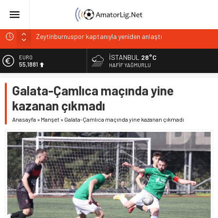
Zeytinburnuspor kaptanıyla yeniden anlaştı
Şilespor’da Lokman Ergen dönemi
Bakırköyspor Kaan Bulut’u kadrosuna kattı
İSTANBUL
28°C
EURO
55,1881
HAFIF YAĞMURLU
Bakırköyspor’dan Abdullah Tekçe hamlesi
ALTIN
Bağcılar Yeni Yüzyılspor’da Gencay Gül dönemi
Galata-Çamlıca maçında yine
6.660,55
kazanan çıkmadı
BİST
13.779,39
Anasayfa
»
Manşet
»
Galata-Çamlıca maçında yine kazanan çıkmadı
DOLAR
47,7111