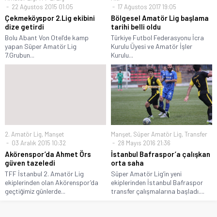
22 Ağustos 2015 01:05
17 Ağustos 2017 19:05
Çekmeköyspor 2.Lig ekibini
Bölgesel Amatör Lig başlama
dize getirdi
tarihi belli oldu
Bolu Abant Von Otel’de kamp
Türkiye Futbol Federasyonu İcra
yapan Süper Amatör Lig
Kurulu Üyesi ve Amatör İşler
7.Grubun...
Kurulu...
2. Amatör Lig
,
Manşet
Manşet
,
Süper Amatör Lig
,
Transfer
03 Aralık 2015 10:32
28 Mayıs 2016 21:36
Akörenspor’da Ahmet Örs
İstanbul Bafraspor’a çalışkan
güven tazeledi
orta saha
TFF İstanbul 2. Amatör Lig
Süper Amatör Lig’in yeni
ekiplerinden olan Akörenspor’da
ekiplerinden İstanbul Bafraspor
geçtiğimiz günlerde...
transfer çalışmalarına başladı....