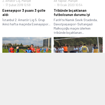
2. Amatör Lig
,
Manşet
Alt Yapılar
,
Manşet
17 Şubat 2019 12:59
19 Ocak 2020 10:54
Esenayspor 3 puanı 3 golle
Tribünde bıçaklanan
aldı
futbolcunun durumu iyi
İstanbul 2. Amatör Lig 5. Grup
Fatih’te Namık Sevik Stadında,
ikinci hafta maçında Esenayspor...
Davutpaşaspor-Sultangazi
Malkoçoğlu maçını izlerken
tribünde bıçaklanan...
Manşet
,
Süper Amatör Lig
1. Amatör Lig
,
Manşet
01 Kasım 2021 11:25
07 Kasım 2016 17:30
Fatih Mimarsinan galibiyeti
Bir sağlık skandalı da
kaçırdı
Aydın’dan
Lige katılmaya son anda karar
Aydın Futbol 1. Amatör Küme 1.
veren ve sadece 1 hazırlık...
Grup’ta mücadele eden
Çobanisaspor,...