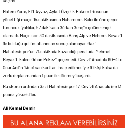
kaçırdı.
Hatem Yarar, Elif Ayvaz, Aykut Özçelik Hakem triosunun
yönettiği maçın 15.dakikasında Muhammet Balcı ile öne geçen
turuncu siyahlılar, 57.dakikada Gürkan Genç’in golüne engel
olamadı. Maçın son 30 dakikasında Barış Alp ve Mehmet Beyazit
ile bulduğu gol fırsatlarından sonuç alamayan Gazi
Mahallesispor’un 71.dakikada kazandığı penaltıda Mehmet
Beyazit, kaleci Orhan Pekez’i geçemedi. Cevizli Anadolu 90+4’te
Onur Anıl’ın ikinci sarı karttan ihraç edilmesiyle 10 kişi kalsa da
zorlu deplasmandan 1 puan ile dönmeyi başardı.
Bu skorun ardından Gazi Mahallesispor 17, Cevizli Anadolu ise 13
puana yükseldiler.
Ali Kemal Demir