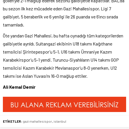
golleriyle 2-1 mağlup ederek sezonu galibiyetle kapattılar. BAL’da
bu sezon ilk kez mücadele eden Gazi Mahallesispor, Ligi 7
galibiyet, 5 beraberlik ve 6 yenilgi ile 26 puanda ve 6’ıncı sırada
tamamladı.
Öte yandan Gazi Mahallesi, bu hafta oynadığı tüm kategorilerden
galibiyetle ayrıldı. Sultangazi ekibinin U18 takımı Kağıthane
temsilcisi Şirintepespor’u 5-1, U16 takımı Ümraniye Kazım
Karabekirspor’u 5-1 yendi. Turuncu-Siyahlıların U14 takımı GOP
temsilcisi Kazım Karabekir Mevlanaspor’u 8-0 yenerken, U12
takımı ise Aslan Yuvası’nı 16-0 mağlup ettiler.
Ali Kemal Demir
ETİKETLER:
gazi mahallesispor
,
istanbul