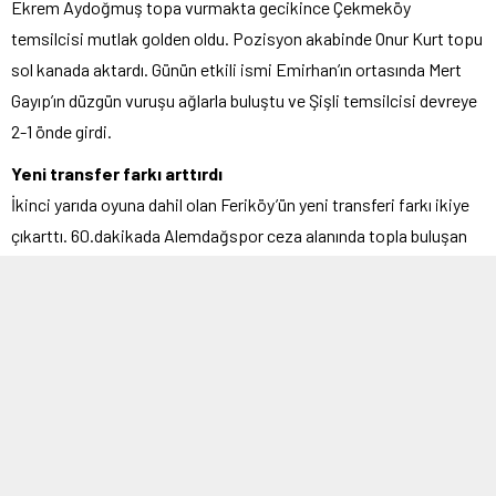
Ekrem Aydoğmuş topa vurmakta gecikince Çekmeköy
temsilcisi mutlak golden oldu. Pozisyon akabinde Onur Kurt topu
sol kanada aktardı. Günün etkili ismi Emirhan’ın ortasında Mert
Gayıp’ın düzgün vuruşu ağlarla buluştu ve Şişli temsilcisi devreye
2-1 önde girdi.
Yeni transfer farkı arttırdı
İkinci yarıda oyuna dahil olan Feriköy’ün yeni transferi farkı ikiye
çıkarttı. 60.dakikada Alemdağspor ceza alanında topla buluşan
Davut Baran Er skoru 3-1 taşıdı. Genç oyuncu Şişli temsilcisine
Altıntepsispor’dan transfer olmuştu. Kalan dakikalarda
Çekmeköy temsilcisi skoru değiştirmek adına ataklarda bulunsa
da Feriköy defansı net bir fırsat vermedi ve doksan dakika
Feriköyspor’un 3-1’lik üstünlüğü ile son buldu.
Taraftarla kutlama
Şişli temsilcisi aldığı üç puanı taraftarları ile kutladı. Feriköy’den
gelen taraftarlar 90 dakika boyunca takımlarını desteklerken, maç