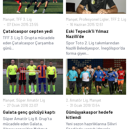
Manşet
,
TFF 3. Lig
Manşet
,
Profesyonel Ligler
,
TFF 2. Lig
07 Ekim 2015 23:55
16 Haziran 2015 12:51
Çatalcaspor cepten yedi
Eski Tepecik’li Yılmaz
Nazilli’de
TFF 3. Lig 3. Grupta mücadele
eden Çatalcaspor Çarşamba
Spor Toto 2. Lig takımlarından
günü...
Nazilli Belediyespor, İnegölspor’da
forma giyen...
Manşet
,
Süper Amatör Lig
2. Amatör Lig
,
Manşet
27 Ocak 2016 22:07
31 Ocak 2019 13:54
Galata genç golcüyü kaptı
Gümüşyakaspor hedefe
kitlendi
Süper Amatör Lig 8. Grup’ta
mücadele eden Galata,
Yeni sezon hazırlıklarına Silivri
Altınovaspor’dan Mahmut...
Stadı’nda yaptığı idmanla