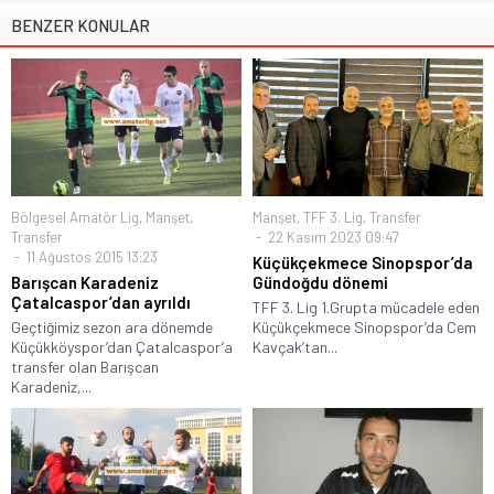
BENZER KONULAR
Bölgesel Amatör Lig
,
Manşet
,
Manşet
,
TFF 3. Lig
,
Transfer
Transfer
22 Kasım 2023 09:47
11 Ağustos 2015 13:23
Küçükçekmece Sinopspor’da
Barışcan Karadeniz
Gündoğdu dönemi
Çatalcaspor’dan ayrıldı
TFF 3. Lig 1.Grupta mücadele eden
Geçtiğimiz sezon ara dönemde
Küçükçekmece Sinopspor’da Cem
Küçükköyspor’dan Çatalcaspor’a
Kavçak’tan...
transfer olan Barışcan
Karadeniz,...