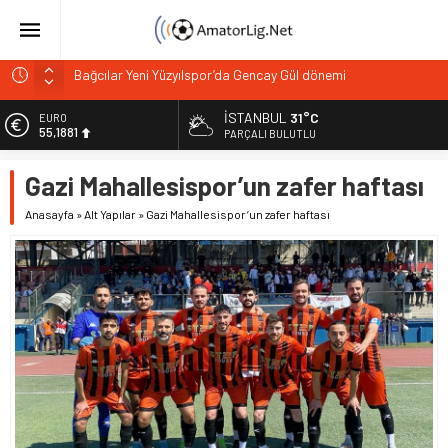
Bağcılar Yeni Yüzyılspor’da Gencay Gül dönemi
Mert Zere İstanbul Kastamonu’da göreve başladı
İSTANBUL
31°C
EURO
İstanbul 17’de 17 yaptı PGL alarm veriyor
55,1881
PARÇALI BULUTLU
PGL’de alarm 32 takım çekildi, 50’ye ulaşabilir!
ALTIN
Gazi Mahallesispor’un zafer haftası
Vefa Kulübü’nde yeni başkan adayı belli oldu
6.660,55
Anasayfa
»
Alt Yapılar
»
Gazi Mahallesispor’un zafer haftası
BİST
13.779,39
DOLAR
47,7111