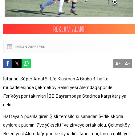
11 NISAN 2022 17:50
A
A
+
-
İstanbul Süper Amatör Lig Klasman A Grubu 3. hafta
mücadelesinde Çekmeköy Belediyesi Alemdağspor ile
Feriköyspor takımları İBB Bayrampaşa Stadında karşı karşıya
geldi.
Haftaya 4 puanla giren Şişli temsilcisi sahadan 3-1’lik skorla
ayrılarak puanını 7’ye yükseltti ve zirveye ortak oldu. Çekmeköy
Belediyesi Alemdağspor ise oynadığı ikinci maçtan da galibiyet