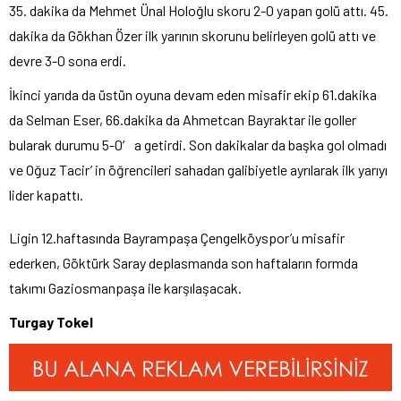
35. dakika da Mehmet Ünal Holoğlu skoru 2-0 yapan golü attı. 45.
dakika da Gökhan Özer ilk yarının skorunu belirleyen golü attı ve
devre 3-0 sona erdi.
İkinci yarıda da üstün oyuna devam eden misafir ekip 61.dakika
da Selman Eser, 66.dakika da Ahmetcan Bayraktar ile goller
bularak durumu 5-0′ a getirdi. Son dakikalar da başka gol olmadı
ve Oğuz Tacir’ in öğrencileri sahadan galibiyetle ayrılarak ilk yarıyı
lider kapattı.
Ligin 12.haftasında Bayrampaşa Çengelköyspor’u misafir
ederken, Göktürk Saray deplasmanda son haftaların formda
takımı Gaziosmanpaşa ile karşılaşacak.
Turgay Tokel