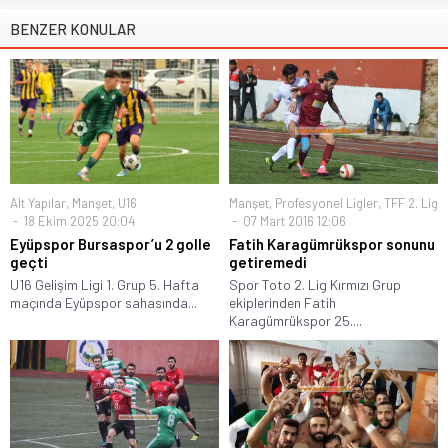
BENZER KONULAR
Alt Yapılar
,
Manşet
,
U16
Manşet
,
Profesyonel Ligler
,
TFF 2. Lig
18 Ekim 2025 20:04
07 Mart 2016 12:06
Eyüpspor Bursaspor’u 2 golle
Fatih Karagümrükspor sonunu
geçti
getiremedi
U16 Gelişim Ligi 1. Grup 5. Hafta
Spor Toto 2. Lig Kırmızı Grup
maçında Eyüpspor sahasında...
ekiplerinden Fatih
Karagümrükspor 25....