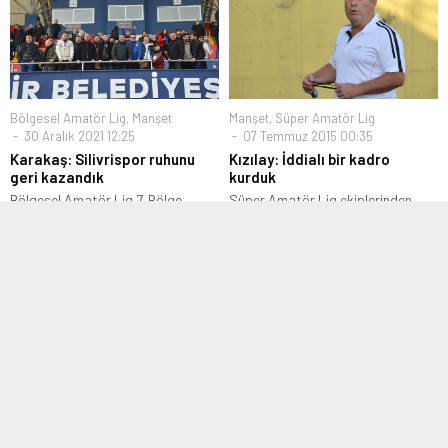
Bölgesel Amatör Lig
,
Manşet
Manşet
,
Süper Amatör Lig
30 Aralık 2021 12:25
07 Temmuz 2015 00:35
Karakaş: Silivrispor ruhunu
Kızılay: İddialı bir kadro
geri kazandık
kurduk
Bölgesel Amatör Lig 7. Bölge
Süper Amatör Lig ekiplerinden
1.Grupta mücadele eden
Yenibosnaspor’da Teknik Direktör
Silivrispor’da Basın...
Emin Kızılay iddialı...
Bölgesel Amatör Lig
,
Manşet
Manşet
,
Profesyonel Ligler
,
TFF 3. Lig
19 Kasım 2017 22:23
02 Eylül 2016 12:10
Bornova Yeşilova tek golle 3
Maltepespor Darıca’yı gözüne