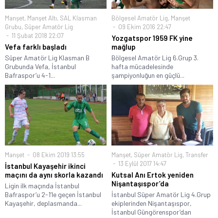
Manşet
,
Manşet Altı
,
SAL Klasman
Bölgesel Amatör Lig
,
Manşet
Grubu
,
Süper Amatör Lig
09 Ekim 2016 22:47
11 Şubat 2018 22:07
Yozgatspor 1959 FK yine
Vefa farklı başladı
mağlup
Süper Amatör Lig Klasman B
Bölgesel Amatör Lig 6.Grup 3.
Grubunda Vefa, İstanbul
hafta mücadelesinde
Bafraspor’u 4-1...
şampiyonluğun en güçlü...
Manşet
08 Ekim 2019 13:55
Manşet
,
Süper Amatör Lig
,
Transfer
13 Eylül 2017 14:47
İstanbul Kayaşehir ikinci
maçını da aynı skorla kazandı
Kutsal Anı Ertok yeniden
Nişantaşıspor’da
Ligin ilk maçında İstanbul
Bafraspor’u 2-1’le geçen İstanbul
İstanbul Süper Amatör Lig 4.Grup
Kayaşehir, deplasmanda...
ekiplerinden Nişantaşıspor,
İstanbul Güngörenspor’dan