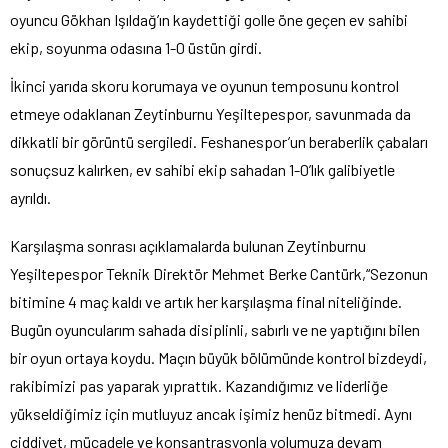
oyuncu Gökhan Işıldağ’ın kaydettiği golle öne geçen ev sahibi
ekip, soyunma odasına 1-0 üstün girdi.
İkinci yarıda skoru korumaya ve oyunun temposunu kontrol
etmeye odaklanan Zeytinburnu Yeşiltepespor, savunmada da
dikkatli bir görüntü sergiledi. Feshanespor’un beraberlik çabaları
sonuçsuz kalırken, ev sahibi ekip sahadan 1-0’lık galibiyetle
ayrıldı.
Karşılaşma sonrası açıklamalarda bulunan Zeytinburnu
Yeşiltepespor Teknik Direktör Mehmet Berke Cantürk,“Sezonun
bitimine 4 maç kaldı ve artık her karşılaşma final niteliğinde.
Bugün oyuncularım sahada disiplinli, sabırlı ve ne yaptığını bilen
bir oyun ortaya koydu. Maçın büyük bölümünde kontrol bizdeydi,
rakibimizi pas yaparak yıprattık. Kazandığımız ve liderliğe
yükseldiğimiz için mutluyuz ancak işimiz henüz bitmedi. Aynı
ciddiyet, mücadele ve konsantrasyonla yolumuza devam