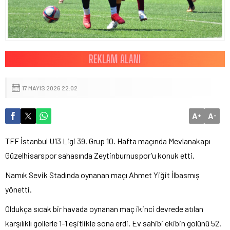
17 MAYIS 2026 22:02
A
A
+
-
TFF İstanbul U13 Ligi 39. Grup 10. Hafta maçında Mevlanakapı
Güzelhisarspor sahasında Zeytinburnuspor’u konuk etti.
Namık Sevik Stadında oynanan maçı Ahmet Yiğit İlbasmış
yönetti.
Oldukça sıcak bir havada oynanan maç ikinci devrede atılan
karşılıklı gollerle 1-1 eşitlikle sona erdi. Ev sahibi ekibin golünü 52.