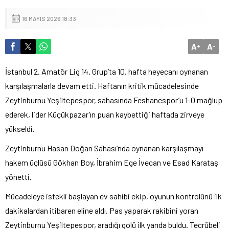
16 MAYIS 2026 18:33
A
A
+
-
İstanbul 2. Amatör Lig 14. Grup’ta 10. hafta heyecanı oynanan
karşılaşmalarla devam etti. Haftanın kritik mücadelesinde
Zeytinburnu Yeşiltepespor, sahasında Feshanespor’u 1-0 mağlup
ederek, lider Küçükpazar’ın puan kaybettiği haftada zirveye
yükseldi.
Zeytinburnu Hasan Doğan Sahası’nda oynanan karşılaşmayı
hakem üçlüsü Gökhan Boy, İbrahim Ege İvecan ve Esad Karataş
yönetti.
Mücadeleye istekli başlayan ev sahibi ekip, oyunun kontrolünü ilk
dakikalardan itibaren eline aldı. Pas yaparak rakibini yoran
Zeytinburnu Yeşiltepespor, aradığı golü ilk yarıda buldu. Tecrübeli