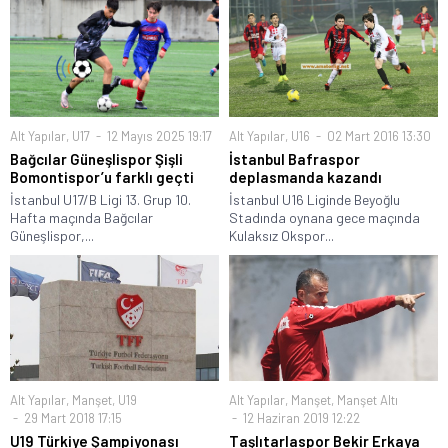
Alt Yapılar
,
U17
12 Mayıs 2025 19:17
Alt Yapılar
,
U16
02 Mart 2016 13:30
Bağcılar Güneşlispor Şişli
İstanbul Bafraspor
Bomontispor’u farklı geçti
deplasmanda kazandı
İstanbul U17/B Ligi 13. Grup 10.
İstanbul U16 Liginde Beyoğlu
Hafta maçında Bağcılar
Stadında oynana gece maçında
Güneşlispor,...
Kulaksız Okspor...
Alt Yapılar
,
Manşet
,
U19
Alt Yapılar
,
Manşet
,
Manşet Altı
29 Mart 2018 17:15
12 Haziran 2019 12:22
U19 Türkiye Şampiyonası
Taşlıtarlaspor Bekir Erkaya