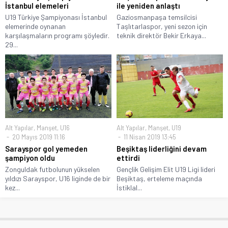
İstanbul elemeleri
ile yeniden anlaştı
U19 Türkiye Şampiyonası İstanbul
Gaziosmanpaşa temsilcisi
elemerinde oynanan
Taşlıtarlaspor, yeni sezon için
karşılaşmaların programı şöyledir.
teknik direktör Bekir Erkaya...
29...
Alt Yapılar
,
Manşet
,
U16
Alt Yapılar
,
Manşet
,
U19
20 Mayıs 2019 11:16
11 Nisan 2019 13:45
Sarayspor gol yemeden
Beşiktaş liderliğini devam
şampiyon oldu
ettirdi
Zonguldak futbolunun yükselen
Gençlik Gelişim Elit U19 Ligi lideri
yıldızı Sarayspor, U16 liginde de bir
Beşiktaş, erteleme maçında
kez...
İstiklal...