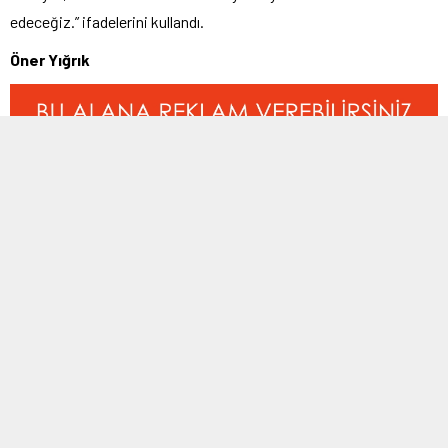
edeceğiz.” ifadelerini kullandı.
Öner Yığrık
BENZER KONULAR
Manşet
,
Süper Amatör Lig
Manşet
,
Süper Amatör Lig
18 Ocak 2016 23:23
27 Şubat 2017 14:09
Çeliktepe kazanmaya alıştı
Kalecinin dili boğazına kaçtı
İstanbul Süper Amatör Lig 2. Grup
Yalova Süper Amatör Küme’de
karşılaşmasında Çeliktepe ile
Sultaniye Spor ile mücadale eden