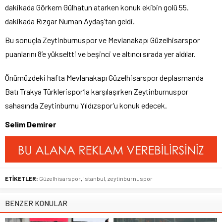
dakikada Görkem Gülhatun atarken konuk ekibin golü 55.
dakikada Rızgar Numan Aydaş’tan geldi.
Bu sonuçla Zeytinburnuspor ve Mevlanakapı Güzelhisarspor
puanlarını 8’e yükseltti ve beşinci ve altıncı sırada yer aldılar.
Önümüzdeki hafta Mevlanakapı Güzelhisarspor deplasmanda
Batı Trakya Türklerispor’la karşılaşırken Zeytinburnuspor
sahasında Zeytinburnu Yıldızspor’u konuk edecek.
Selim Demirer
ETİKETLER:
Güzelhisarspor
,
istanbul
,
zeytinburnuspor
BENZER KONULAR