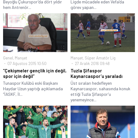
Beyoğlu Çukurspor’da dört yıldır
Ligde mücadele eden Vefa’da
hem Antrenör...
görev yapan...
Genel
,
Manşet
Manşet
,
Süper Amatör Lig
07 Ağustos 2015 10:50
27 Aralık 2016 09:48
“Çekişmeler gençlik için değil,
Tuzla Şifaspor
spor için değil”
Kaynarcaspor’u yaraladı
Tunaspor Kulübü eski Başkanı
Üst sıraları hedefleyen
Haydar Uzun yaptığı açıklamada
Kaynarcaspor, sahasında konuk
“İASKF, İl...
ettiği Tuzla Şifaspor’u
yenemeyince...