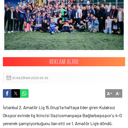
01 HAZIRAN 2025 00:30
A
A
+
-
İstanbul 2. Amatör Lig 15.Grup’ta haftaya lider giren Kulaksız
Okspor evinde lig ikincisi Gaziosmanpaşa Bağlarbaşıspor’u 4-0
yenerek şampiyonluğunu ilan etti ve 1. Amatör Lig’e döndü.