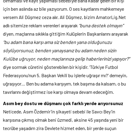
olmaması ve kayıt yapılması sebebiyle bana kadar gelen bir kişi
için ben aslında az bile yazıyorum. O ses kayıtlarını mahkemeye
versem Ali Düşmez ceza alır. Ali Düşmez, bizim AmatorLig.Net
adlı sitemize reklam verenleri arayarak
“buna destek olmayın”
diyen, maçlarına sıklıkla gittiğim Kulüplerin Başkanlarını arayarak
“bu adam bana karşı ama siz benden yana olduğunuzu
söylüyorsunuz, benden yanaysanız bu adam neden sizin
Kulübe uğruyor, neden maçlarınıza gelip haberlerinizi yapıyor?”
diye sormak cüretini gösterebilen bir kişidir. ‘Türkiye Futbol
Federasyonu’nun 5. Başkan Vekili bu işlerle uğraşır mı?’ demeyin,
uğraşıyor… Ben bu adama karşıyım, tek başıma da kalsam, o bu
tavırlarını değiştirmez ise karşı olmaya devam edeceğim.
Asım bey dostu ve düşmanı çok farklı yerde arıyorsunuz
Neticede, Asım Özdemir’in şikayeti sebebi ile Savcı Bey’in
karşısına çıkmış olmak beni üzmedi, aksine 45 yaşında yeni bir
tecrübe yaşadım zira Devlete hizmet eden, bir yerde suçun