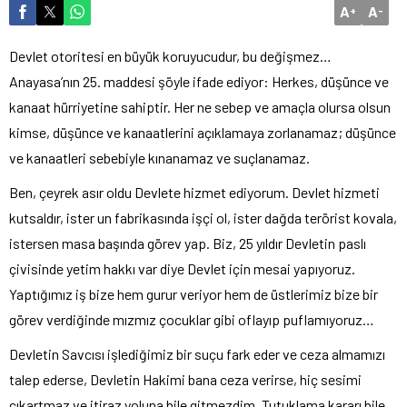
A
A
+
-
Devlet otoritesi en büyük koruyucudur, bu değişmez…
Anayasa’nın 25. maddesi şöyle ifade ediyor: Herkes, düşünce ve
kanaat hürriyetine sahiptir. Her ne sebep ve amaçla olursa olsun
kimse, düşünce ve kanaatlerini açıklamaya zorlanamaz; düşünce
ve kanaatleri sebebiyle kınanamaz ve suçlanamaz.
Ben, çeyrek asır oldu Devlete hizmet ediyorum. Devlet hizmeti
kutsaldır, ister un fabrikasında işçi ol, ister dağda terörist kovala,
istersen masa başında görev yap. Biz, 25 yıldır Devletin paslı
çivisinde yetim hakkı var diye Devlet için mesai yapıyoruz.
Yaptığımız iş bize hem gurur veriyor hem de üstlerimiz bize bir
görev verdiğinde mızmız çocuklar gibi oflayıp puflamıyoruz…
Devletin Savcısı işlediğimiz bir suçu fark eder ve ceza almamızı
talep ederse, Devletin Hakimi bana ceza verirse, hiç sesimi
çıkartmaz ve itiraz yoluna bile gitmezdim. Tutuklama kararı bile