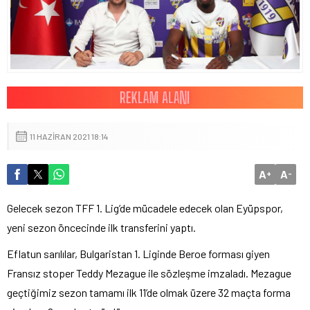
11 HAZIRAN 2021 18:14
A
A
+
-
Gelecek sezon TFF 1. Lig’de mücadele edecek olan Eyüpspor,
yeni sezon öncecinde ilk transferini yaptı.
Eflatun sarılılar, Bulgaristan 1. Liginde Beroe forması giyen
Fransız stoper Teddy Mezague ile sözleşme imzaladı. Mezague
geçtiğimiz sezon tamamı ilk 11’de olmak üzere 32 maçta forma