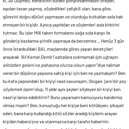
ki, Ali Düşmez, kendisinin sürekli pohpohlanmasını isteyen,
egoları tavan yapmış, söyledikleri çelişkili olan, bana göre,
görevini doğru dürüst yapmayan ve oturduğu koltukları asla hak
etmeyen bir kişidir. Ayrıca yaptıkları ve söylemleri asla birbirini
tutmaz. Bu işler Milli takım formalarını sağa sola kargo ile
gönderip bazılarına şirinlik yapmaya da benzemez… Henüz 3 gün
önce İstanbul’daki BAL maçlarında görev yapan denetçileri
arayarak
“Ali Kemal Demir’i sahalara sokmamak için uğraşın,
elinizden geleni ne pahasına olursa olsun yapın”
diye talimat
veren bir düşünce yapısına sahip kişi için ben ne yazmalıyım? Ben
bu kafa yapısındaki bir kişiyi nasıl savunayım, Sloganı
‘yeni bir şey
söylemek lazım’
olup, 11 yıldır aynı şeyleri söyleyen bir kişiyi ben
nasıl iyi lanse edebilirim? Bunu yaparsam kamuoyunu kandırmış
olmaz mıyım? Ben, konuştuğu her kişiye beni kötüleyen, şikayet
eden, bana karşı kullandığı kötü sözler aradığı kişilerin arayan
kişiden habersizce ve utanmazca karşı tarafın haberinin