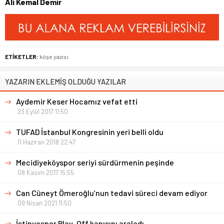
Ali Kemal Demir
ETİKETLER:
köşe yazısı
YAZARIN EKLEMİŞ OLDUĞU YAZILAR
Aydemir Keser Hocamız vefat etti
23 Eylül 2017 11:50
TUFAD İstanbul Kongresinin yeri belli oldu
11 Haziran 2018 22:47
Mecidiyeköyspor seriyi sürdürmenin peşinde
08 Kasım 2017 15:55
Can Cüneyt Ömeroğlu’nun tedavi süreci devam ediyor
09 Nisan 2021 11:50
İstinyespor Play-Off kapısını araladı