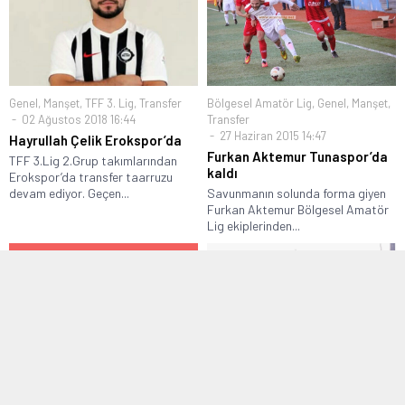
Genel
,
Manşet
,
TFF 3. Lig
,
Transfer
Bölgesel Amatör Lig
,
Genel
,
Manşet
,
02 Ağustos 2018 16:44
Transfer
27 Haziran 2015 14:47
Hayrullah Çelik Erokspor’da
Furkan Aktemur Tunaspor’da
TFF 3.Lig 2.Grup takımlarından
kaldı
Erokspor’da transfer taarruzu
devam ediyor. Geçen...
Savunmanın solunda forma giyen
Furkan Aktemur Bölgesel Amatör
Lig ekiplerinden...
Manşet
,
Manşet Altı
,
Süper Amatör
Manşet
,
Süper Amatör Lig
,
Transfer
Lig
24 Temmuz 2017 21:43