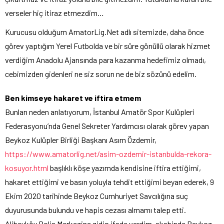
verseler hiç itiraz etmezdim…
Kurucusu olduğum AmatorLig.Net adlı sitemizde, daha önce
görev yaptığım Yerel Futbolda ve bir süre gönüllü olarak hizmet
verdiğim Anadolu Ajansında para kazanma hedefimiz olmadı,
cebimizden gidenleri ne siz sorun ne de biz sözünü edelim.
Ben kimseye hakaret ve iftira etmem
Bunları neden anlatıyorum, İstanbul Amatör Spor Kulüpleri
Federasyonu’nda Genel Sekreter Yardımcısı olarak görev yapan
Beykoz Kulüpler Birliği Başkanı Asım Özdemir,
https://www.amatorlig.net/asim-ozdemir-istanbulda-rekora-
kosuyor.html
başlıklı köşe yazımda kendisine iftira ettiğimi,
hakaret ettiğimi ve basın yoluyla tehdit ettiğimi beyan ederek, 9
Ekim 2020 tarihinde Beykoz Cumhuriyet Savcılığına suç
duyurusunda bulundu ve hapis cezası almamı talep etti.
Alibeyköy Polis Merkezine gidip ifade verdim, akabinde Beykoz