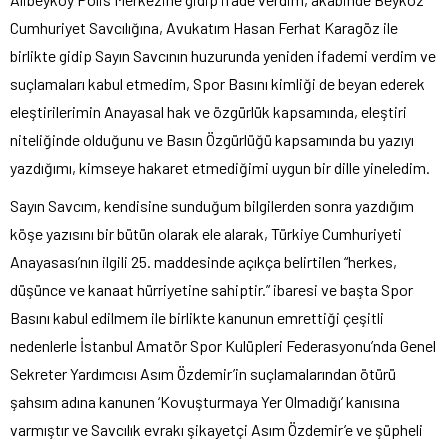
Cumhuriyet Savcılığına, Avukatım Hasan Ferhat Karagöz ile
birlikte gidip Sayın Savcının huzurunda yeniden ifademi verdim ve
suçlamaları kabul etmedim, Spor Basını kimliği de beyan ederek
eleştirilerimin Anayasal hak ve özgürlük kapsamında, eleştiri
niteliğinde olduğunu ve Basın Özgürlüğü kapsamında bu yazıyı
yazdığımı, kimseye hakaret etmediğimi uygun bir dille yineledim.
Sayın Savcım, kendisine sunduğum bilgilerden sonra yazdığım
köşe yazısını bir bütün olarak ele alarak, Türkiye Cumhuriyeti
Anayasası’nın ilgili 25. maddesinde açıkça belirtilen “herkes,
düşünce ve kanaat hürriyetine sahiptir.” ibaresi ve başta Spor
Basını kabul edilmem ile birlikte kanunun emrettiği çeşitli
nedenlerle İstanbul Amatör Spor Kulüpleri Federasyonu’nda Genel
Sekreter Yardımcısı Asım Özdemir’in suçlamalarından ötürü
şahsım adına kanunen ‘Kovuşturmaya Yer Olmadığı’ kanısına
varmıştır ve Savcılık evrakı şikayetçi Asım Özdemir’e ve şüpheli