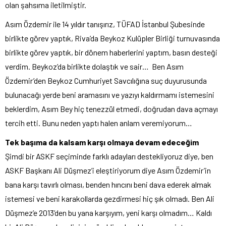
olan şahsıma iletilmiştir.
Asım Özdemir ile 14 yıldır tanışırız, TÜFAD İstanbul Şubesinde
birlikte görev yaptık, Riva’da Beykoz Kulüpler Birliği turnuvasında
birlikte görev yaptık, bir dönem haberlerini yaptım, basın desteği
verdim. Beykoz’da birlikte dolaştık ve sair… Ben Asım
Özdemir’den Beykoz Cumhuriyet Savcılığına suç duyurusunda
bulunacağı yerde beni aramasını ve yazıyı kaldırmamı istemesini
beklerdim, Asım Bey hiç tenezzül etmedi, doğrudan dava açmayı
tercih etti. Bunu neden yaptı halen anlam veremiyorum…
Tek başıma da kalsam karşı olmaya devam edeceğim
Şimdi bir ASKF seçiminde farklı adayları destekliyoruz diye, ben
ASKF Başkanı Ali Düşmez’i eleştiriyorum diye Asım Özdemir’in
bana karşı tavırlı olması, benden hıncını beni dava ederek almak
istemesi ve beni karakollarda gezdirmesi hiç şık olmadı. Ben Ali
Düşmez’e 2013’den bu yana karşıyım, yeni karşı olmadım… Kaldı