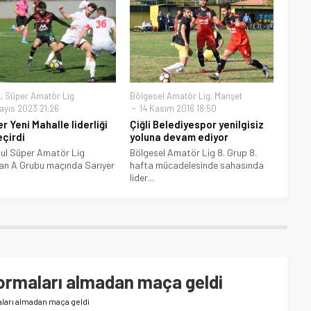
t
,
Süper Amatör Lig
Bölgesel Amatör Lig
,
Manşet
ayıs 2023 21:26
14 Kasım 2016 18:50
r Yeni Mahalle liderliği
Çiğli Belediyespor yenilgisiz
eçirdi
yoluna devam ediyor
ul Süper Amatör Lig
Bölgesel Amatör Lig 8. Grup 8.
an A Grubu maçında Sarıyer
hafta mücadelesinde sahasında
lider...
 formaları almadan maça geldi
maları almadan maça geldi