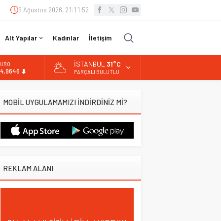
6 Ağustos 2026, 21:11:53
Alt Yapılar
Kadınlar
İletişim
İSTANBUL
31°C
URO
4,9646
PARÇALI BULUTLU
LTIN
.488,95
MOBİL UYGULAMAMIZI İNDİRDİNİZ Mİ?
İST
3.798,82
OLAR
7,5939
REKLAM ALANI