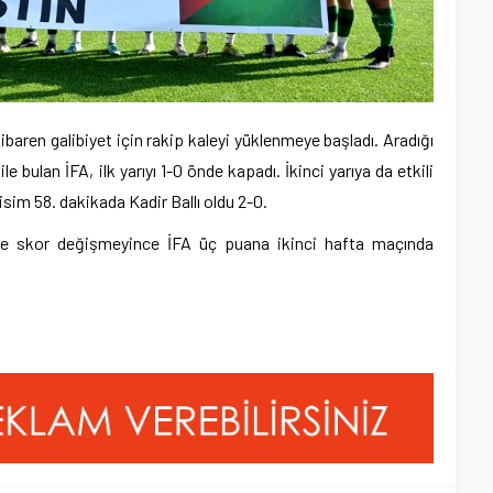
tibaren galibiyet için rakip kaleyi yüklenmeye başladı. Aradığı
ulan İFA, ilk yarıyı 1-0 önde kapadı. İkinci yarıya da etkili
isim 58. dakikada Kadir Ballı oldu 2-0.
nde skor değişmeyince İFA üç puana ikinci hafta maçında