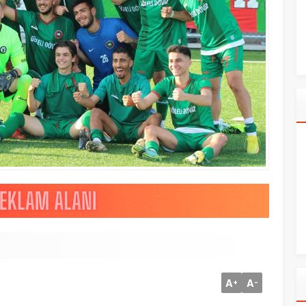
A
A
+
-