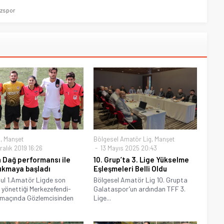
azspor
m
,
Manşet
Bölgesel Amatör Lig
,
Manşet
alık 2019 16:26
13 Mayıs 2025 20:43
 Dağ performansı ile
10. Grup’ta 3. Lige Yükselme
ıkmaya başladı
Eşleşmeleri Belli Oldu
ul 1.Amatör Ligde son
Bölgesel Amatör Lig 10. Grupta
 yönettiği Merkezefendi-
Galataspor’un ardından TFF 3.
 maçında Gözlemcisinden
Lige...