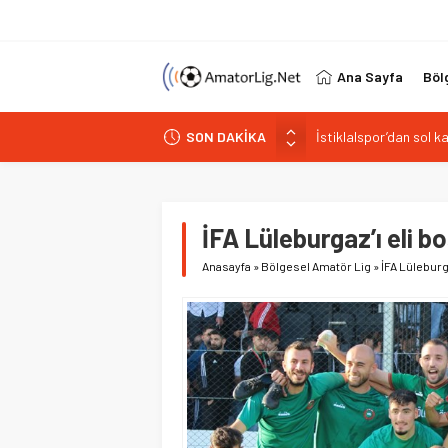
Ana Sayfa
Böl
SON DAKİKA
Paşabahçespor’da spor
İstanbul Gençlerbirliğ
Vardarspor teknik eki
Kuzeyin Kaplanları Kay
İFA Lüleburgaz’ı eli b
İstiklalspor’dan sol 
Anasayfa
»
Bölgesel Amatör Lig
»
İFA Lüleburg