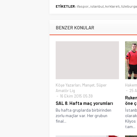
ETİKETLER:
ifaspor
,
istanbul
,
kırklareli
,
lüleburg
BENZER KONULAR
Köşe Yazarları
,
Manşet
,
Süper
Hake
Amatör Lig
25 Ar
16 Ekim 2015 05:39
Ruken
SAL 8. Hafta maç yorumları
öne ç
Bu hafta gruplarda birbirinden
İstanb
zorlu maçlar var. Her grubun
olarak
final...
Kilyos
tam...