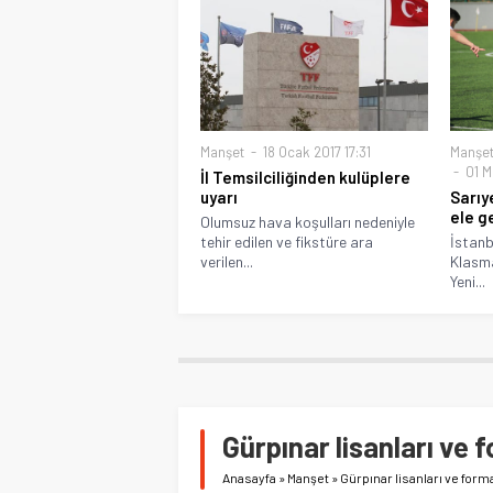
Manşet
18 Ocak 2017 17:31
Manşe
01 M
İl Temsilciliğinden kulüplere
uyarı
Sarıye
ele g
Olumsuz hava koşulları nedeniyle
tehir edilen ve fikstüre ara
İstanb
verilen...
Klasm
Yeni...
Gürpınar lisanları ve
Anasayfa
»
Manşet
»
Gürpınar lisanları ve for