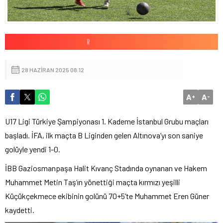
28 HAZIRAN 2025 08:12
A
A
+
-
U17 Ligi Türkiye Şampiyonası 1. Kademe İstanbul Grubu maçları
başladı. İFA, ilk maçta B Liginden gelen Altınova’yı son saniye
golüyle yendi 1-0.
İBB Gaziosmanpaşa Halit Kıvanç Stadında oynanan ve Hakem
Muhammet Metin Taş’ın yönettiği maçta kırmızı yeşilli
Küçükçekmece ekibinin golünü 70+5’te Muhammet Eren Güner
kaydetti.