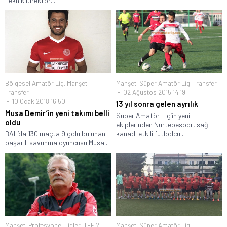
Teknik Direktör...
Bölgesel Amatör Lig
,
Manşet
,
Manşet
,
Süper Amatör Lig
,
Transfer
Transfer
02 Ağustos 2015 14:19
10 Ocak 2018 16:50
13 yıl sonra gelen ayrılık
Musa Demir’in yeni takımı belli
Süper Amatör Lig’in yeni
oldu
ekiplerinden Nurtepespor, sağ
BAL’da 130 maçta 9 golü bulunan
kanadı etkili futbolcu...
başarılı savunma oyuncusu Musa...
Manşet
,
Profesyonel Ligler
,
TFF 2.
Manşet
,
Süper Amatör Lig