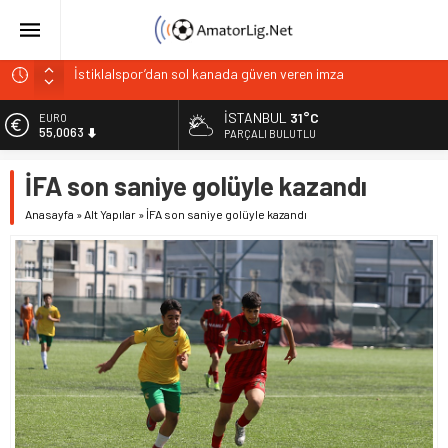
İstiklalspor’dan sol kanada güven veren imza
Paşabahçespor’da sportif direktörlük görevine Mehmet
Şahin getirildi
İSTANBUL
31°C
EURO
İstanbul Gençlerbirliği hücum hattını güçlendirdi
55,0063
PARÇALI BULUTLU
Vardarspor teknik ekibiyle yola devam ediyor
ALTIN
İFA son saniye golüyle kazandı
6.543,59
Kuzeyin Kaplanları Kaygısız ile yeniden
Anasayfa
»
Alt Yapılar
»
İFA son saniye golüyle kazandı
BİST
13.798,82
DOLAR
47,7010