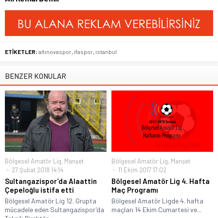
ETİKETLER:
altınovaspor
,
ifaspor
,
istanbul
BENZER KONULAR
Bölgesel Amatör Lig
,
Manşet
Bölgesel Amatör Lig
,
Manşet
27 Şubat 2018 14:14
11 Ekim 2017 17:02
Sultangazispor’da Alaattin
Bölgesel Amatör Lig 4. Hafta
Çepeloğlu istifa etti
Maç Programı
Bölgesel Amatör Lig 12. Grupta
Bölgesel Amatör Ligde 4. hafta
mücadele eden Sultangazispor’da
maçları 14 Ekim Cumartesi ve...