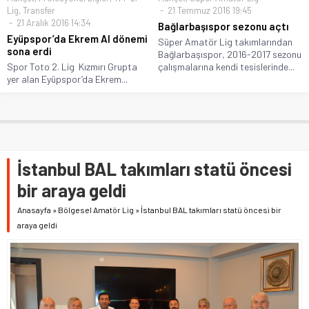
Lig
,
Transfer
21 Temmuz 2016 19:45
21 Aralık 2016 14:34
Bağlarbaşıspor sezonu açtı
Eyüpspor’da Ekrem Al dönemi
Süper Amatör Lig takımlarından
sona erdi
Bağlarbaşıspor, 2016-2017 sezonu
Spor Toto 2. Lig Kızmırı Grupta
çalışmalarına kendi tesislerinde...
yer alan Eyüpspor’da Ekrem...
İstanbul BAL takımları statü öncesi
bir araya geldi
Anasayfa
»
Bölgesel Amatör Lig
»
İstanbul BAL takımları statü öncesi bir
araya geldi