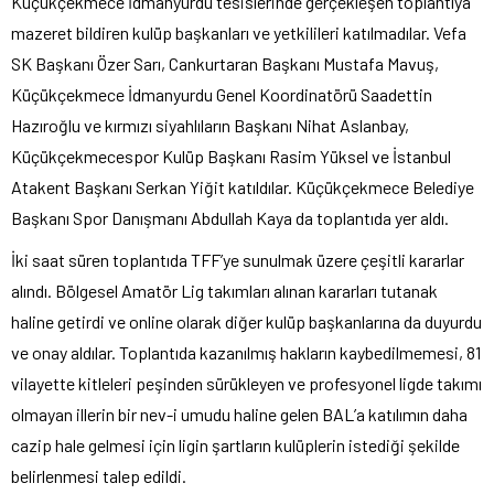
Küçükçekmece İdmanyurdu tesislerinde gerçekleşen toplantıya
mazeret bildiren kulüp başkanları ve yetkilileri katılmadılar. Vefa
SK Başkanı Özer Sarı, Cankurtaran Başkanı Mustafa Mavuş,
Küçükçekmece İdmanyurdu Genel Koordinatörü Saadettin
Hazıroğlu ve kırmızı siyahlıların Başkanı Nihat Aslanbay,
Küçükçekmecespor Kulüp Başkanı Rasim Yüksel ve İstanbul
Atakent Başkanı Serkan Yiğit katıldılar. Küçükçekmece Belediye
Başkanı Spor Danışmanı Abdullah Kaya da toplantıda yer aldı.
İki saat süren toplantıda TFF’ye sunulmak üzere çeşitli kararlar
alındı. Bölgesel Amatör Lig takımları alınan kararları tutanak
haline getirdi ve online olarak diğer kulüp başkanlarına da duyurdu
ve onay aldılar. Toplantıda kazanılmış hakların kaybedilmemesi, 81
vilayette kitleleri peşinden sürükleyen ve profesyonel ligde takımı
olmayan illerin bir nev-i umudu haline gelen BAL’a katılımın daha
cazip hale gelmesi için ligin şartların kulüplerin istediği şekilde
belirlenmesi talep edildi.