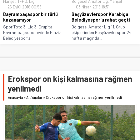
Manşet
,
TFF 3. Lig
Bölgesel Amatör Lig
,
Manşet
26 Eylül 2016 00:55
03 Nisan 2016 18:51
Bayrampaşaspor bir türlü
Beşyüzevlerspor Karabiga
kazanamıyor
Belediyespor’u rahat geçti
Spor Toto 3. Lig 3. Grup’ta
Bölgesel Amatör Lig 11. Grup
Bayrampaşaspor evinde Elaziz
ekiplerinden Beşyüzevlerspor 24.
Belediyespor’a...
hafta maçında...
Erokspor on kişi kalmasına rağmen
yenilmedi
Anasayfa
»
Alt Yapılar
»
Erokspor on kişi kalmasına rağmen yenilmedi