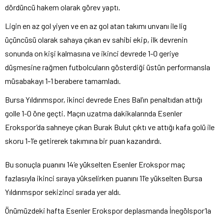
dördüncü hakem olarak görev yaptı.
Ligin en az gol yiyen ve en az gol atan takımı unvanı ile lig
üçüncüsü olarak sahaya çıkan ev sahibi ekip, ilk devrenin
sonunda on kişi kalmasına ve ikinci devrede 1-0 geriye
düşmesine rağmen futbolcuların gösterdiği üstün performansla
müsabakayı 1-1 berabere tamamladı.
Bursa Yıldırımspor, ikinci devrede Enes Bal’ın penaltıdan attığı
golle 1-0 öne geçti. Maçın uzatma dakikalarında Esenler
Erokspor’da sahneye çıkan Burak Bulut çıktı ve attığı kafa golü ile
skoru 1-1’e getirerek takımına bir puan kazandırdı.
Bu sonuçla puanını 14’e yükselten Esenler Erokspor maç
fazlasıyla ikinci sıraya yükselirken puanını 11’e yükselten Bursa
Yıldırımspor sekizinci sırada yer aldı.
Önümüzdeki hafta Esenler Erokspor deplasmanda İnegölspor’la