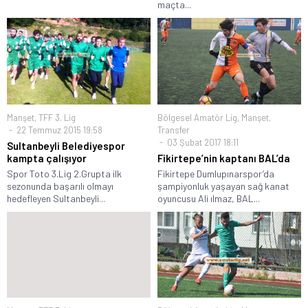
maçta...
Manşet
,
TFF 3. Lig
Bölgesel Amatör Lig
,
Manşet
,
22 Temmuz 2015 19:58
Transfer
03 Şubat 2017 18:11
Sultanbeyli Belediyespor
kampta çalışıyor
Fikirtepe’nin kaptanı BAL’da
Spor Toto 3.Lig 2.Grupta ilk
Fikirtepe Dumlupınarspor’da
sezonunda başarılı olmayı
şampiyonluk yaşayan sağ kanat
hedefleyen Sultanbeyli...
oyuncusu Ali ılmaz, BAL...