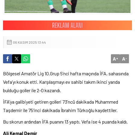
06 KASIM 2025 13:44
A
A
+
-
Bölgesel Amatör Lig 10.Grup 5’nci hafta maçında İFA, sahasında
Vefa’yı konuk etti. Karşılaşmayı ev sahibi takım ikinci yarıda
bulduğu goller ile 2-0 kazandı.
İFA’ya galibiyeti getiren golleri 73’ncü dakikada Muhammed
Taşdemir ile 75’inci dakikada İbrahim Türkoğlu kaydettiler.
Bu skorun ardından İFA puanını 13 yaptı. Vefa ise 4 puanda kaldı.
Ali Kemal Demir