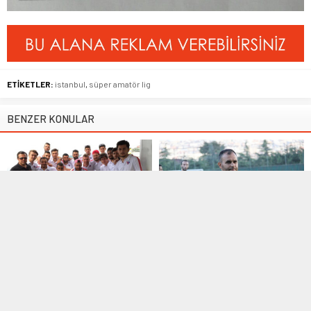
ETİKETLER:
istanbul
,
süper amatör lig
BENZER KONULAR
Manşet
,
Süper Amatör Lig
Manşet
,
Süper Amatör Lig
07 Ağustos 2015 11:57
29 Eylül 2018 10:00
Alibeyköyspor kamp için
Faruk Avcı görevlerinden
Susurluk’a gitti
istifa etti
İstanbul Süper Amatör Lig
İFA Spor’un U13 takımını geçtiğimiz
ekiplerinden Alibeyköyspor iki
sezon İstanbul Şampiyonu yapan