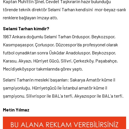
Kaptan Muhittin Şinel, Cevdet Taşkıran’ın hazır bulunduğu
törende teknik direktör Selami Tarhan kendisini mor-beyaz-sarılı
renklere bağlayan imzayı attı.
Selami Tarhan kimdir?
1967 Ankara doğumlu Selami Tarhan Orduspor, Beykozspor,
Kasımpaşaspor, Çorluspor, Düzcespor’da profesyonel olarak
futbol oynadıktan sonra Üsküdar Anadoluspor, Beykozspor,
Karasu, Akyazı, Hürriyet Gücü, Silivri, Çerkezköy, Paşabahçe,
Mecidiyeköyspor takımlarında görev yaptı.
Selami Tarhan’ın mesleki başarıları: Sakarya Amatör küme il
şampiyonluğu. Hürriyetgücü ile İstanbul amatör küme il
şampiyonu. Silivrispor ile BAL’a terfi, Akyazıspor ile BAL’a terfi.
Metin Yılmaz