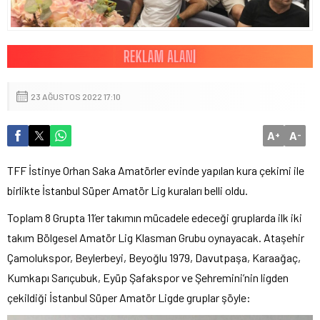
23 AĞUSTOS 2022 17:10
A
A
+
-
TFF İstinye Orhan Saka Amatörler evinde yapılan kura çekimi ile
birlikte İstanbul Süper Amatör Lig kuraları belli oldu.
Toplam 8 Grupta 11’er takımın mücadele edeceği gruplarda ilk iki
takım Bölgesel Amatör Lig Klasman Grubu oynayacak. Ataşehir
Çamolukspor, Beylerbeyi, Beyoğlu 1979, Davutpaşa, Karaağaç,
Kumkapı Sarıçubuk, Eyüp Şafakspor ve Şehremini’nin ligden
çekildiği İstanbul Süper Amatör Ligde gruplar şöyle: