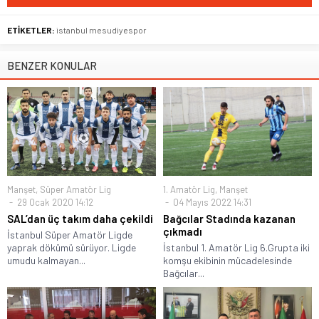
ETİKETLER:
istanbul mesudiyespor
BENZER KONULAR
Manşet
,
Süper Amatör Lig
1. Amatör Lig
,
Manşet
29 Ocak 2020 14:12
04 Mayıs 2022 14:31
SAL’dan üç takım daha çekildi
Bağcılar Stadında kazanan
çıkmadı
İstanbul Süper Amatör Ligde
yaprak dökümü sürüyor. Ligde
İstanbul 1. Amatör Lig 6.Grupta iki
umudu kalmayan...
komşu ekibinin mücadelesinde
Bağcılar...