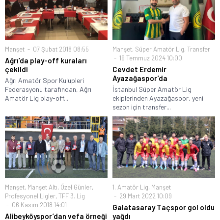
Manşet
07 Şubat 2018 08:55
Manşet
,
Süper Amatör Lig
,
Transfer
19 Temmuz 2024 10:00
Ağrı’da play-off kuraları
çekildi
Cevdet Erdemir
Ayazağaspor’da
Ağrı Amatör Spor Kulüpleri
Federasyonu tarafından, Ağrı
İstanbul Süper Amatör Lig
Amatör Lig play-off...
ekiplerinden Ayazağaspor, yeni
sezon için transfer...
Manşet
,
Manşet Altı
,
Özel Günler
,
1. Amatör Lig
,
Manşet
Profesyonel Ligler
,
TFF 3. Lig
29 Mart 2022 10:09
06 Kasım 2018 14:01
Galatasaray Taçspor gol oldu
Alibeyköyspor’dan vefa örneği
yağdı