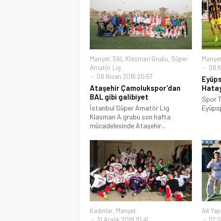
Manşet
,
SAL Klasman Grubu
,
Süper
Manşe
Amatör Lig
09 K
09 Nisan 2016 20:57
Eyüpsp
Ataşehir Çamolukspor’dan
Hatay
BAL gibi galibiyet
Spor T
İstanbul Süper Amatör Lig
Eyüpsp
Klasman A grubu son hafta
mücadelesinde Ataşehir...
Kadınlar
,
Manşet
Alt Yap
31 Aralık 2019 10:41
07 Ş