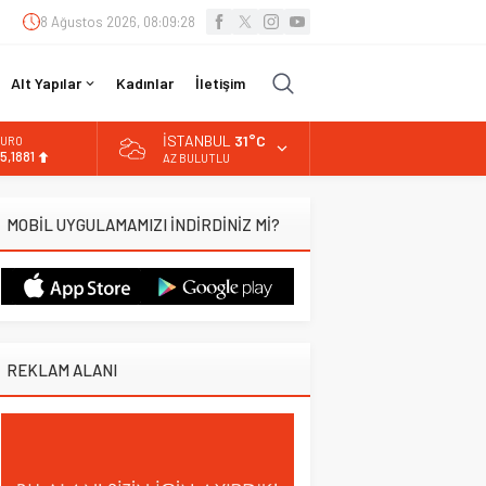
8 Ağustos 2026, 08:09:29
Alt Yapılar
Kadınlar
İletişim
İSTANBUL
31°C
URO
5,1881
AZ BULUTLU
LTIN
.660,55
MOBİL UYGULAMAMIZI İNDİRDİNİZ Mİ?
İST
3.779,39
OLAR
7,7111
REKLAM ALANI