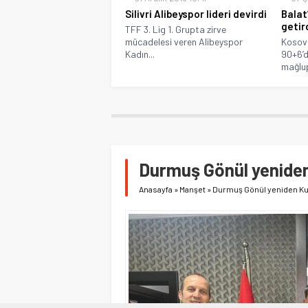
Silivri Alibeyspor lideri devirdi
Balat
getir
TFF 3. Lig 1. Grupta zirve
mücadelesi veren Alibeyspor
Kosov
Kadın...
90+6’d
mağlup
Durmuş Gönül yenide
Anasayfa
»
Manşet
»
Durmuş Gönül yeniden Ku