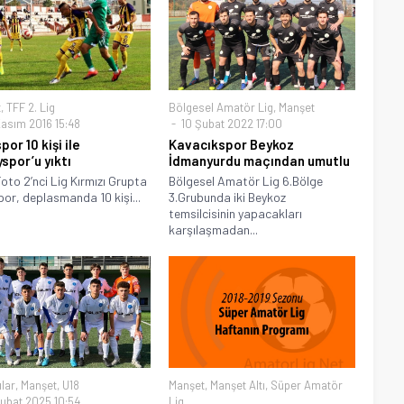
t
,
TFF 2. Lig
Bölgesel Amatör Lig
,
Manşet
asım 2016 15:48
10 Şubat 2022 17:00
or 10 kişi ile
Kavacıkspor Beykoz
spor’u yıktı
İdmanyurdu maçından umutlu
oto 2’nci Lig Kırmızı Grupta
Bölgesel Amatör Lig 6.Bölge
or, deplasmanda 10 kişi...
3.Grubunda iki Beykoz
temsilcisinin yapacakları
karşılaşmadan...
ılar
,
Manşet
,
U18
Manşet
,
Manşet Altı
,
Süper Amatör
ubat 2025 10:54
Lig