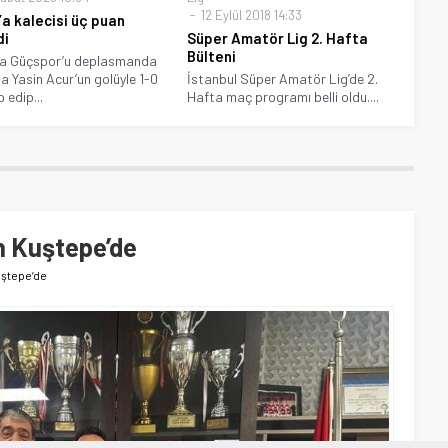
12 Eylül 2018 14:33
’a kalecisi üç puan
di
Süper Amatör Lig 2. Hafta
Bülteni
a Güçspor’u deplasmanda
a Yasin Acur’un golüyle 1-0
İstanbul Süper Amatör Lig’de 2.
 edip...
Hafta maç programı belli oldu....
n Kuştepe’de
ştepe’de