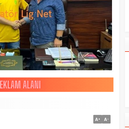
A
A
+
-