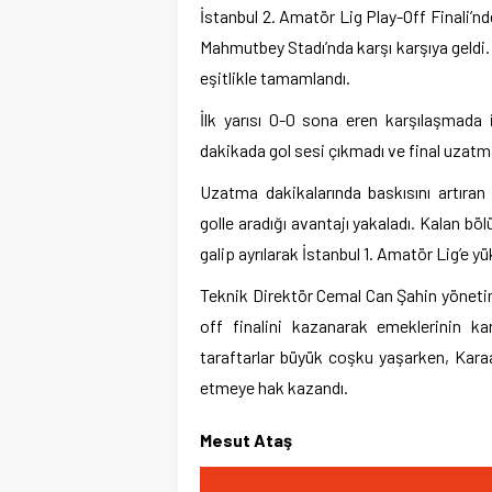
İstanbul 2. Amatör Lig Play-Off Finali’n
Mahmutbey Stadı’nda karşı karşıya geld
eşitlikle tamamlandı.
İlk yarısı 0-0 sona eren karşılaşmada
dakikada gol sesi çıkmadı ve final uzatma
Uzatma dakikalarında baskısını artıran
golle aradığı avantajı yakaladı. Kalan 
galip ayrılarak İstanbul 1. Amatör Lig’e y
Teknik Direktör Cemal Can Şahin yönetim
off finalini kazanarak emeklerinin kar
taraftarlar büyük coşku yaşarken, Kar
etmeye hak kazandı.
Mesut Ataş