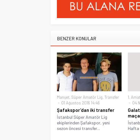
BENZER KONULAR
Manşet
,
Süper Amatör Lig
,
Transfer
1. Amat
01 Ağustos 2016 14:46
04 N
Şafakspor’dan iki transfer
Galat
maça 
İstanbul Süper Amatör Lig
ekiplerinden Şafakspor, yeni
İstanb
sezon öncesi transfer...
Hafta 