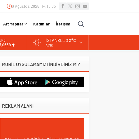
6 Ağustos 2026, 14:10:04
Alt Yapılar
Kadınlar
İletişim
İSTANBUL
32°C
URO
5,0659
AÇIK
LTIN
.521,17
MOBİL UYGULAMAMIZI İNDİRDİNİZ Mİ?
İST
3.685,30
OLAR
7,5953
REKLAM ALANI