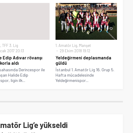
t
,
TFF 3. Lig
1. Amatör Lig
,
Manşet
cak 2017 20:13
29 Ekim 2018 19:12
e Edip Adıvar rövanşı
Yeldeğirmeni deplasmanda
korla aldı
güldü
sahasında Derincespor ile
İstanbul 1. Amatör Lig 16. Grup 5.
aşan Halide Edip
Hafta mücadelesinde
por, ligin ilk...
Yeldeğirmenispor...
Amatör Lig’e yükseldi