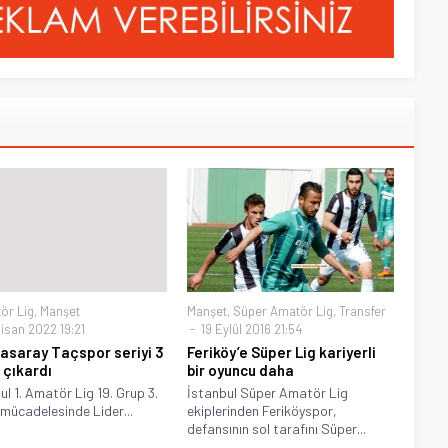
ör Lig
,
Manşet
Manşet
,
Süper Amatör Lig
,
Transfer
isan 2022 19:21
19 Eylül 2016 21:54
asaray Taçspor seriyi 3
Feriköy’e Süper Lig kariyerli
çıkardı
bir oyuncu daha
ul 1. Amatör Lig 19. Grup 3.
İstanbul Süper Amatör Lig
mücadelesinde Lider...
ekiplerinden Feriköyspor,
defansının sol tarafını Süper...