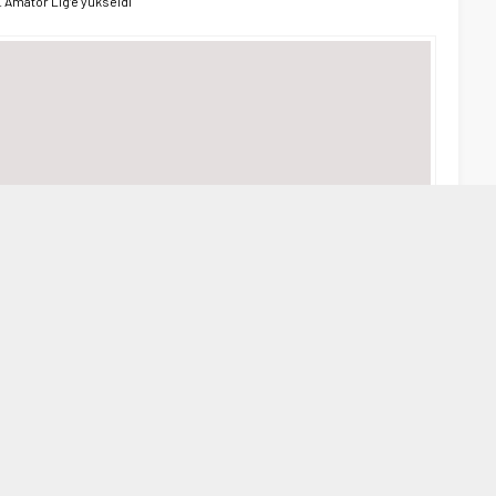
. Amatör Lig’e yükseldi