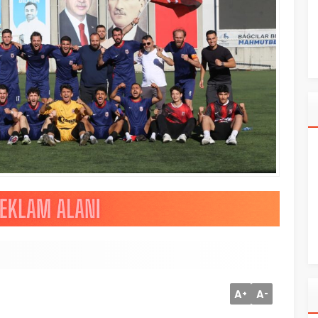
A
A
+
-