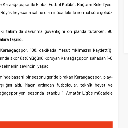
de Karaağaçspor ile Global Futbol Kulübü, Bağcılar Belediyesi
i. Büyük heyecana sahne olan mücadelede normal süre golsüz
 iki takım da savunma güvenliğini ön planda tutarken, 90
lara taşındı.
 Karaağaçspor, 108. dakikada Mesut Yıkılmaz’ın kaydettiği
bölümde skor üstünlüğünü koruyan Karaağaçspor, sahadan 1-0
ükselmenin sevincini yaşadı.
inde başarılı bir sezonu geride bırakan Karaağaçspor, play-
şılığını aldı. Maçın ardından futbolcular, teknik heyet ve
aağaçspor yeni sezonda İstanbul 1. Amatör Lig’de mücadele