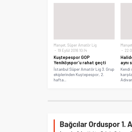
Manşet
,
Süper Amatör Lig
Manşe
19 Eylül 2016 10:14
22 O
Kuştepespor GOP
Halid
Yeniköyspor’u rahat geçti
aynı s
İstanbul Süper Amatör Lig 3. Grup
Kendi 
ekiplerinden Kuştepespor, 2.
karşıl
hafta...
Adıvars
Bağcılar Orduspor 1. 