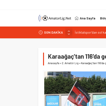
Ana Sayfa
Böl
İstiklalspor’dan sol 
SON DAKİKA
Paşabahçespor’da spor
İstanbul Gençlerbirliğ
Vardarspor teknik eki
Kuzeyin Kaplanları Kay
Karaağaç’tan 116’da g
Anasayfa
»
2. Amatör Lig
»
Karaağaç’tan 116’da 