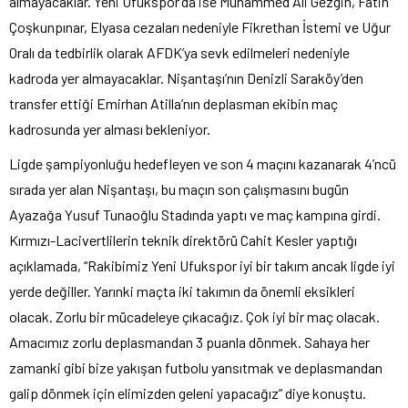
almayacaklar. Yeni Ufukspor’da ise Muhammed Ali Gezgin, Fatih
Çoşkunpınar, Elyasa cezaları nedeniyle Fikrethan İstemi ve Uğur
Oralı da tedbirlik olarak AFDK’ya sevk edilmeleri nedeniyle
kadroda yer almayacaklar. Nişantaşı’nın Denizli Saraköy’den
transfer ettiği Emirhan Atilla’nın deplasman ekibin maç
kadrosunda yer alması bekleniyor.
Ligde şampiyonluğu hedefleyen ve son 4 maçını kazanarak 4’ncü
sırada yer alan Nişantaşı, bu maçın son çalışmasını bugün
Ayazağa Yusuf Tunaoğlu Stadında yaptı ve maç kampına girdi.
Kırmızı-Lacivertlilerin teknik direktörü Cahit Kesler yaptığı
açıklamada, “Rakibimiz Yeni Ufukspor iyi bir takım ancak ligde iyi
yerde değiller. Yarınki maçta iki takımın da önemli eksikleri
olacak. Zorlu bir mücadeleye çıkacağız. Çok iyi bir maç olacak.
Amacımız zorlu deplasmandan 3 puanla dönmek. Sahaya her
zamanki gibi bize yakışan futbolu yansıtmak ve deplasmandan
galip dönmek için elimizden geleni yapacağız” diye konuştu.