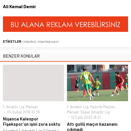
Ali Kemal Demir
ETİKETLER:
istanbul
,
nişantaşıspor
BENZER KONULAR
1. Amatör Lig
,
Manşet
1. Amatör Lig
,
Hazırlık Maçları
,
04 Şubat 2016 10:39
Manşet
,
Süper Amatör Lig
12 Eylül 2022 18:21
Nişanca Kalespor
Fişekspor’un işini zora soktu
Altı gollü maçın kazananı
çıkmadı
İstanbul 1. Amatör Lig 7. Grupta