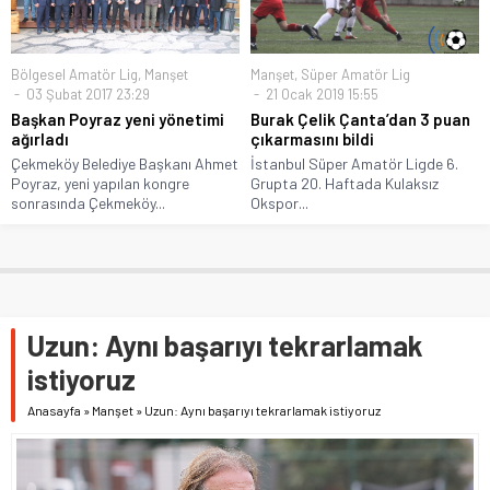
Bölgesel Amatör Lig
,
Manşet
Manşet
,
Süper Amatör Lig
03 Şubat 2017 23:29
21 Ocak 2019 15:55
Başkan Poyraz yeni yönetimi
Burak Çelik Çanta’dan 3 puan
ağırladı
çıkarmasını bildi
Çekmeköy Belediye Başkanı Ahmet
İstanbul Süper Amatör Ligde 6.
Poyraz, yeni yapılan kongre
Grupta 20. Haftada Kulaksız
sonrasında Çekmeköy...
Okspor...
Uzun: Aynı başarıyı tekrarlamak
istiyoruz
Anasayfa
»
Manşet
»
Uzun: Aynı başarıyı tekrarlamak istiyoruz