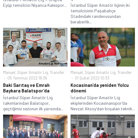
Eyüp temsilcisi Nişanca Kalespor...
İstanbul Süper Amatör liginin iki
temsilcisinin Paşabahçe
Stadındaki randevusundan
beraberlik...
Manşet
,
Süper Amatör Lig
,
Transfer
Manşet
,
Süper Amatör Lig
,
Transfer
05 Temmuz 2022 18:36
01 Şubat 2022 10:33
Baki Sarıtaş ve Emrah
Kocasinan’da yeniden Yolcu
Baykara Balatspor’da
dönemi
İstanbul Süper Amatör Lig
İstanbul Süper Amatör Lig
takımlarından Balatspor,
ekiplerinden Kocasinanspor’da
geçtiğimiz sezonun ilk yarısında...
Nevzat Aksoy’dan boşalan teknik...