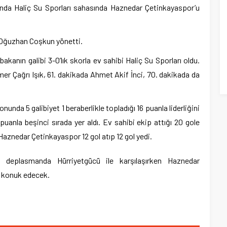
çında Haliç Su Sporları sahasında Haznedar Çetinkayaspor’u
 Oğuzhan Coşkun yönetti.
akanın galibi 3-0’lık skorla ev sahibi Haliç Su Sporları oldu.
Ömer Çağrı Işık, 61. dakikada Ahmet Akif İnci, 70. dakikada da
nunda 5 galibiyet 1 beraberlikle topladığı 16 puanla liderliğini
anla beşinci sırada yer aldı. Ev sahibi ekip attığı 20 gole
Haznedar Çetinkayaspor 12 gol atıp 12 gol yedi.
 deplasmanda Hürriyetgücü ile karşılaşırken Haznedar
 konuk edecek.