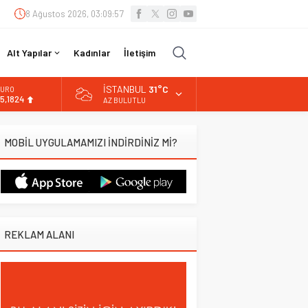
8 Ağustos 2026, 03:09:58
Alt Yapılar
Kadınlar
İletişim
İSTANBUL
31°C
URO
5,1824
AZ BULUTLU
LTIN
.662,10
MOBİL UYGULAMAMIZI İNDİRDİNİZ Mİ?
İST
3.779,39
OLAR
7,6954
REKLAM ALANI