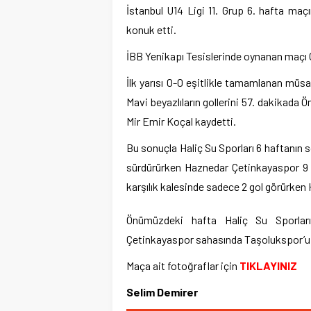
İstanbul U14 Ligi 11. Grup 6. hafta ma
konuk etti.
İBB Yenikapı Tesislerinde oynanan maçı
İlk yarısı 0-0 eşitlikle tamamlanan müsab
Mavi beyazlıların gollerini 57. dakikada 
Mir Emir Koçal kaydetti.
Bu sonuçla Haliç Su Sporları 6 haftanın so
sürdürürken Haznedar Çetinkayaspor 9 pu
karşılık kalesinde sadece 2 gol görürken 
Önümüzdeki hafta Haliç Su Sporları
Çetinkayaspor sahasında Taşolukspor’u
Maça ait fotoğraflar için
TIKLAYINIZ
Selim Demirer