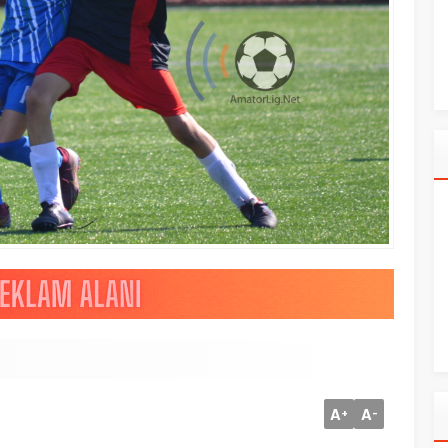
A
A
+
-