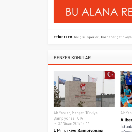
ETİKETLER:
haliç su sporları
,
haznedar çetinkay
BENZER KONULAR
Alt Yapılar
,
Manşet
,
Türkiye
Alt Yap
Şampiyonası
,
U14
Alibe
07 Nisan 2017 16:44
İstanb
U14 Türkiye Şampiyonası
mücade