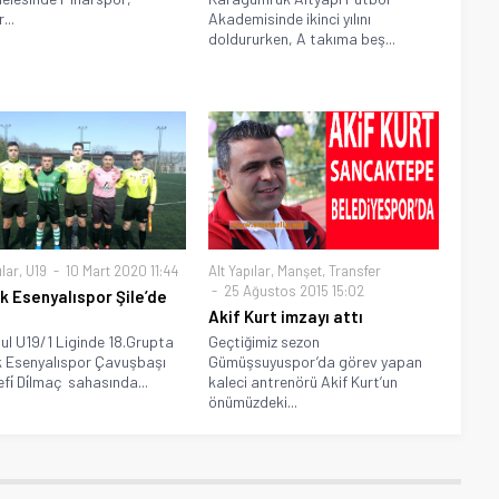
...
Akademisinde ikinci yılını
doldururken, A takıma beş...
ılar
,
U19
10 Mart 2020 11:44
Alt Yapılar
,
Manşet
,
Transfer
25 Ağustos 2015 15:02
k Esenyalıspor Şile’de
Akif Kurt imzayı attı
ul U19/1 Liginde 18.Grupta
Geçtiğimiz sezon
 Esenyalıspor Çavuşbaşı
Gümüşsuyuspor’da görev yapan
fi̇ Di̇lmaç sahasında...
kaleci antrenörü Akif Kurt’un
önümüzdeki...