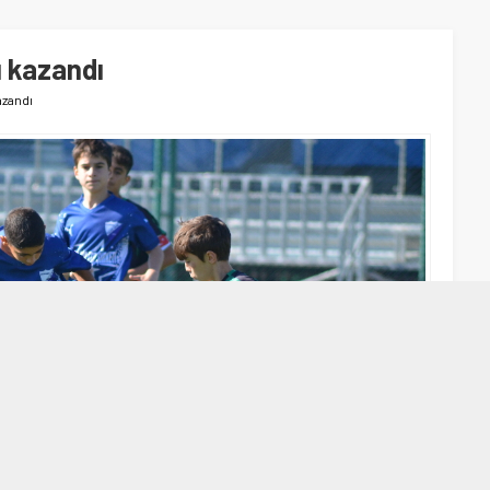
ı kazandı
azandı