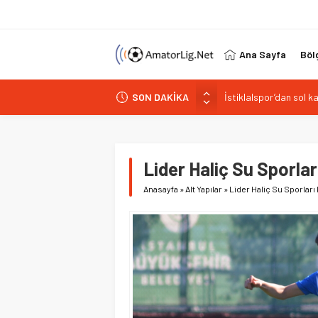
Ana Sayfa
Böl
İstiklalspor’dan sol 
SON DAKİKA
Paşabahçespor’da spor
İstanbul Gençlerbirliğ
Vardarspor teknik eki
Lider Haliç Su Sporl
Kuzeyin Kaplanları Kay
Anasayfa
»
Alt Yapılar
»
Lider Haliç Su Sporlar