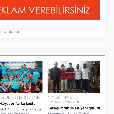
aspor
,
istanbul
ılar
,
U17
28 Eylül 2015 11:19
Alt Yapılar
,
TFF 2. Lig
27 Kasım 2015 22:11
yköyspor farka koştu
Karagümrük’ün alt yapı gururu
ul U17 Ligi 10. Grup 3. hafta
lesinde Pınarspor,
Karagümrük Altyapı Futbol