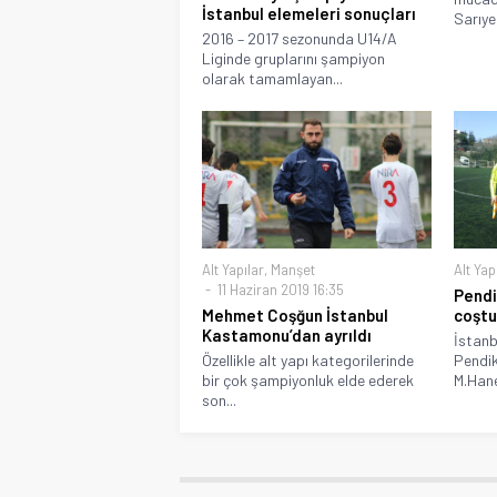
İstanbul elemeleri sonuçları
Sarıyer
2016 – 2017 sezonunda U14/A
Liginde gruplarını şampiyon
olarak tamamlayan...
Alt Yapılar
,
Manşet
Alt Yap
11 Haziran 2019 16:35
Pendi
Mehmet Coşğun İstanbul
coştu
Kastamonu’dan ayrıldı
İstanb
Özellikle alt yapı kategorilerinde
Pendik
bir çok şampiyonluk elde ederek
M.Hane
son...