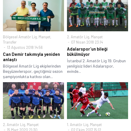
Bölgesel Amatör Lig
,
Manşet
,
2. Amatör Lig
,
Manşet
Transfer
07 Nisan 2018 23:14
13 Ağustos 2018 14:56
Adalarspor’un bileği
Can Demir takımıyla yeniden
bükülmüyor
anlaştı
İstanbul 2. Amatör Lig 19. Grubun
Bölgesel Amatör Lig ekiplerinden
yenilgisiz lideri Adalarspor,
Beşyüzevlerspor, geçtiğimiz sezon
evinde...
şampiyonlukta katkısı olan...
2. Amatör Lig
,
Manşet
1. Amatör Lig
,
Manşet
15 Mart 2020 21:30
02 Ekim 2017 15:12