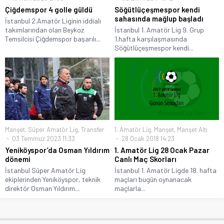
Çiğdemspor 4 golle güldü
Söğütlüçeşmespor kendi
sahasında mağlup başladı
İstanbul 2.Amatör Liginin iddialı
takımlarından olan Beykoz
İstanbul 1. Amatör Lig 9. Grup
Temsilcisi Çiğdemspor başarılı...
1.hafta karşılaşmasında
Söğütlüçeşmespor kendi...
Manşet
,
Süper Amatör Lig
,
Transfer
1. Amatör Lig
,
Manşet
,
Manşet Altı
03 Temmuz 2023 11:33
28 Ocak 2018 14:23
Yeniköyspor’da Osman Yıldırım
1. Amatör Lig 28 Ocak Pazar
dönemi
Canlı Maç Skorları
İstanbul Süper Amatör Lig
İstanbul 1. Amatör Ligde 18. hafta
ekiplerinden Yeniköyspor, teknik
maçları bugün oynanacak
direktör Osman Yıldırım...
maçlarla...