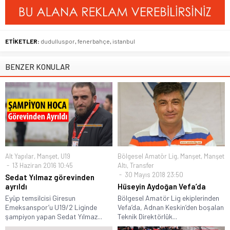
ETİKETLER:
dudulluspor
,
fenerbahçe
,
istanbul
BENZER KONULAR
Alt Yapılar
,
Manşet
,
U19
Bölgesel Amatör Lig
,
Manşet
,
Manşet
13 Haziran 2016 10:45
Altı
,
Transfer
30 Mayıs 2018 23:50
Sedat Yılmaz görevinden
ayrıldı
Hüseyin Aydoğan Vefa’da
Eyüp temsilcisi Giresun
Bölgesel Amatör Lig ekiplerinden
Emeksanspor’u U19/2 Liginde
Vefa’da, Adnan Keskin’den boşalan
şampiyon yapan Sedat Yılmaz...
Teknik Direktörlük...