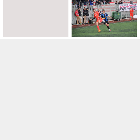
Alt Yapılar
,
U17
21 Ekim 2016 11:04
Kadınlar
,
Manşet
12 Aralık 2018 11:07
Sultangazispor ikinci maçını
da kazandı
Beşiktaş liderliği geri aldı
İstanbul U17A Ligi 3. Grup maçında
Kadınlar 1. Ligi maçında Fatih
Öz Yavuz Selimspor’u sahasında...
Vatanspor ile deplasmanda
karşılaşan Beşiktaş,...
Alt Yapılar
,
U19
19 Mart 2018 14:59
Kadınlar
13 Haziran 2016 19:25
Boğaziçispor şampiyonluğunu
”İnandığın yolda yürümek
ilan etti
hedefe varmanı sağlar”