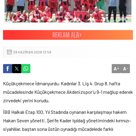
29 HAZIRAN 2026 13:59
A
A
+
-
Küçükçekmece İdmanyurdu, Kadınlar 3. Lig 4. Grup 8. hafta
mücadelesinde Küçükçekmece Akdenizspor’u 9-1 mağlup ederek
zirvedeki yerini korudu.
İBB Halkalı Etap 100. Yıl Stadında oynanan karşılaşmayı hakem
Hakan Seven yönetti. Şerife Kader Işıldağ yönetimindeki kırmızı-
siyahlılar, baştan sona üstün oynadığı mücadelede farklı