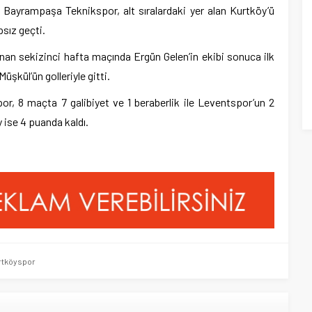
 Bayrampaşa Teknikspor, alt sıralardaki yer alan Kurtköy’ü
sız geçti.
an sekizinci hafta maçında Ergün Gelen’in ekibi sonuca ilk
şkül’ün golleriyle gitti.
, 8 maçta 7 galibiyet ve 1 beraberlik ile Leventspor’un 2
 ise 4 puanda kaldı.
rtköyspor