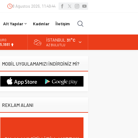
8 Ağustos 2026, 11:49:45
Alt Yapılar
Kadınlar
İletişim
İSTANBUL
31°C
URO
5,1881
AZ BULUTLU
LTIN
.660,55
MOBİL UYGULAMAMIZI İNDİRDİNİZ Mİ?
İST
3.779,39
OLAR
7,7111
REKLAM ALANI