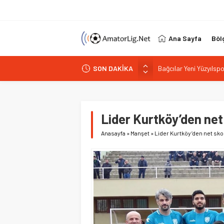
Ana Sayfa
Böl
Bağcılar Yeni Yüzyıls
SON DAKİKA
Mert Zere İstanbul K
İstanbul 17’de 17 yapt
PGL’de alarm 32 takım 
Vefa Kulübü’nde yeni b
Lider Kurtköy’den net 
Anasayfa
»
Manşet
»
Lider Kurtköy’den net skorl