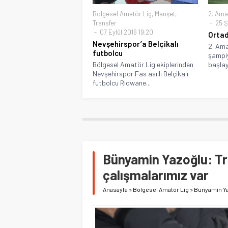
Bölgesel Amatör Lig
,
Manşet
,
2. Ama
Transfer
25 Ş
07 Eylül 2016 19:20
Ortad
Nevşehirspor’a Belçikalı
2. Ama
futbolcu
şampiy
Bölgesel Amatör Lig ekiplerinden
başlay
Nevşehirspor Fas asıllı Belçikalı
futbolcu Rıdwane...
Bünyamin Yazoğlu: Tr
çalışmalarımız var
Anasayfa
»
Bölgesel Amatör Lig
»
Bünyamin Yaz