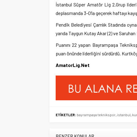
İstanbul Süper Amatör Lig 2.Grup lideri
deplasmanda 3-0’la geçerek haftayı kayıp
Pendik Belediyesi Çamlık Stadında oynan
yarıda Taygun Kutay Akar (2) ve Saruhan Mü
Puanını 22 yapan Bayrampaşa Teknikspor
puan önünde liderliğini sürdürdü. Kurtköy
AmatorLig.Net
ETİKETLER:
bayrampaşa teknikspor
,
istanbul
,
ku
BENZER KONULAR