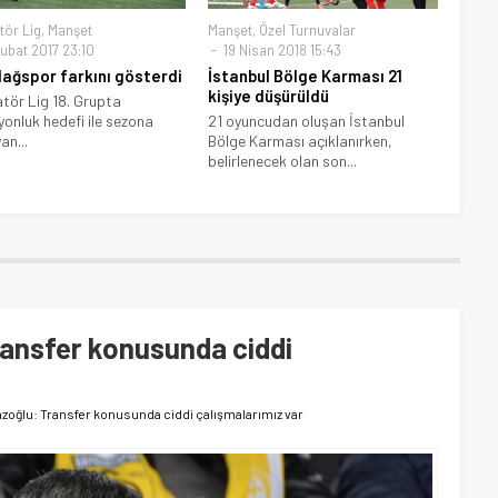
tör Lig
,
Manşet
Manşet
,
Özel Turnuvalar
ubat 2017 23:10
19 Nisan 2018 15:43
ağspor farkını gösterdi
İstanbul Bölge Karması 21
kişiye düşürüldü
tör Lig 18. Grupta
onluk hedefi ile sezona
21 oyuncudan oluşan İstanbul
an...
Bölge Karması açıklanırken,
belirlenecek olan son...
ansfer konusunda ciddi
oğlu: Transfer konusunda ciddi çalışmalarımız var