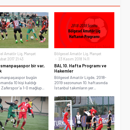
el Amatör Lig
,
Manşet
Bölgesel Amatör Lig
,
Manşet
ubat 2017 21:43
23 Kasım 2018 14:11
smanpaşaspor bir var,
BAL 10. Hafta Programı ve
k
Hakemler
smanpaşaspor bugün
Bölgesel Amatör Ligde, 2018-
manda 10 kişi kaldığı
2019 sezonunun 10. haftasında
Zaferspor’a 1-0 mağlup...
İstanbul takımların yer...