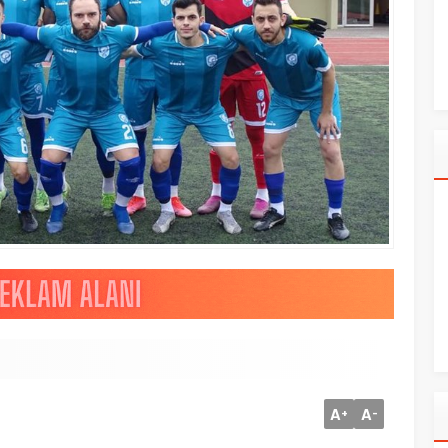
A
A
+
-