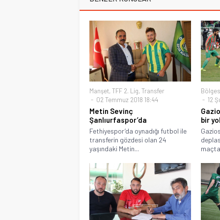
Manşet
,
TFF 2. Lig
,
Transfer
Bölges
02 Temmuz 2018 18:44
12 Ş
Metin Sevinç
Gazio
Şanlıurfaspor’da
bir yo
Fethiyespor’da oynadığı futbol ile
Gazio
transferin gözdesi olan 24
deplas
yaşındaki Metin...
maçta 