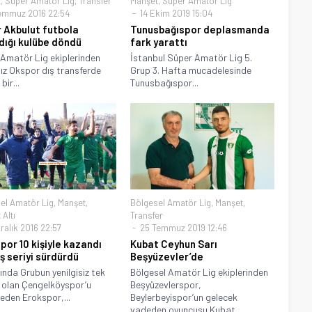
t
,
Süper Amatör Lig
,
Transfer
Manşet
,
Süper Amatör Lig
emmuz 2016 22:54
14 Ekim 2019 15:04
 Akbulut futbola
Tunusbağıspor deplasmanda
dığı kulübe döndü
fark yarattı
Amatör Lig ekiplerinden
İstanbul Süper Amatör Lig 5.
ız Okspor dış transferde
Grup 3. Hafta mucadelesinde
bir...
Tunusbağıspor...
el Amatör Lig
,
Manşet
,
Bölgesel Amatör Lig
,
Manşet
,
Altı
Transfer
ralık 2016 22:57
25 Temmuz 2019 12:46
por 10 kişiyle kazandı
Kubat Ceyhun Sarı
ş seriyi sürdürdü
Beşyüzevler’de
nda Grubun yenilgisiz tek
Bölgesel Amatör Lig ekiplerinden
 olan Çengelköyspor’u
Beşyüzevlerspor,
eden Erokspor,...
Beylerbeyispor’un gelecek
vadeden oyuncusu Kubat...