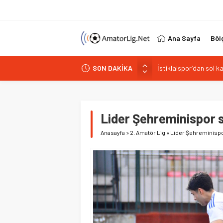
Ana Sayfa
Böl
SON DAKİKA
Paşabahçespor’da spor
İstanbul Gençlerbirliğ
Vardarspor teknik eki
Kuzeyin Kaplanları Kay
Lider Şehreminispor se
İstiklalspor’dan sol 
Anasayfa
»
2. Amatör Lig
»
Lider Şehreminispor