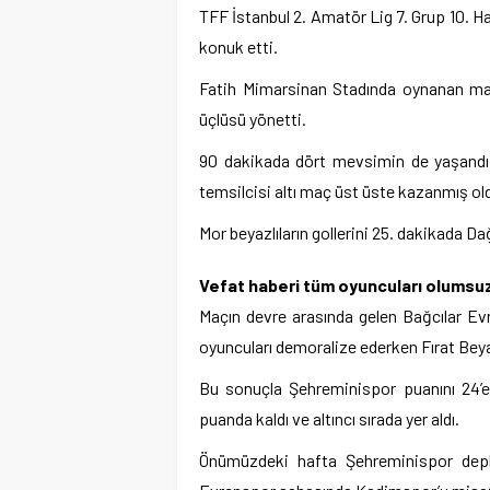
TFF İstanbul 2. Amatör Lig 7. Grup 10. 
konuk etti.
Fatih Mimarsinan Stadında oynanan m
üçlüsü yönetti.
90 dakikada dört mevsimin de yaşandığı
temsilcisi altı maç üst üste kazanmış ol
Mor beyazlıların gollerini 25. dakikada D
Vefat haberi tüm oyuncuları olumsuz
Maçın devre arasında gelen Bağcılar Evr
oyuncuları demoralize ederken Fırat Beyazi
Bu sonuçla Şehreminispor puanını 24’e 
puanda kaldı ve altıncı sırada yer aldı.
Önümüzdeki hafta Şehreminispor deplas