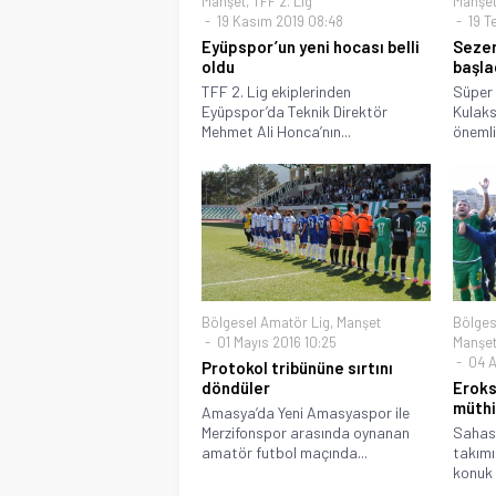
Manşet
,
TFF 2. Lig
Manşe
19 Kasım 2019 08:48
19 T
Eyüpspor’un yeni hocası belli
Sezer
oldu
başla
TFF 2. Lig ekiplerinden
Süper 
Eyüpspor’da Teknik Direktör
Kulaks
Mehmet Ali Honca’nın...
önemli 
Bölgesel Amatör Lig
,
Manşet
Bölges
01 Mayıs 2016 10:25
Manşet 
04 A
Protokol tribününe sırtını
döndüler
Eroks
müthi
Amasya’da Yeni Amasyaspor ile
Merzifonspor arasında oynanan
Sahası
amatör futbol maçında...
takımı
konuk 