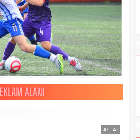
A
A
+
-