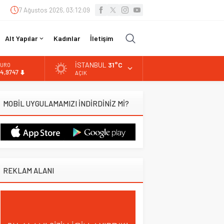
7 Ağustos 2026, 03:12:10
Alt Yapılar
Kadınlar
İletişim
İSTANBUL
31°C
URO
4,9747
AÇIK
LTIN
.499,25
MOBİL UYGULAMAMIZI İNDİRDİNİZ Mİ?
İST
3.798,82
OLAR
7,5921
REKLAM ALANI