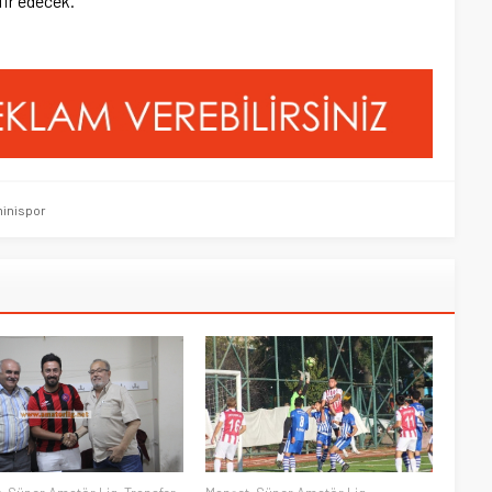
ir edecek.
inispor