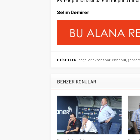
Evrenspor sahasında Kadimspor’u misaf
Selim Demirer
ETİKETLER:
bağcılar evrenspor
,
istanbul
,
şehrem
BENZER KONULAR