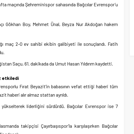
Hafta maçında Şehreminispor sahasında Bağcılar Evrenspor’u
açı Gökhan Boy, Mehmet Ünal, Beyza Nur Akdoğan hakem
 maç 2-0 ev sahibi ekibin galibiyeti ile sonuçlandı. Fatih
du.
ağistan Saçu, 61. dakikada da Umut Hasan Yıldırım kaydetti.
 etkiledi
ensporlu Fırat Beyazit’in babasının vefat ettiği haberi tüm
t haberi alır almaz stattan ayrıldı.
yükselterek liderliğini sürdürdü. Bağcılar Evrenspor ise 7
manda takipçisi Çayırbaşıspor’la karşılaşırken Bağcılar