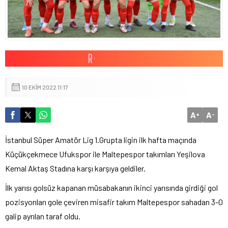
10 EKIM 2022 11:17
A
A
+
-
İstanbul Süper Amatör Lig 1.Grupta ligin ilk hafta maçında
Küçükçekmece Ufukspor ile Maltepespor takımları Yeşilova
Kemal Aktaş Stadına karşı karşıya geldiler.
İlk yarısı golsüz kapanan müsabakanın ikinci yarısında girdiği gol
pozisyonları gole çeviren misafir takım Maltepespor sahadan 3-0
galip ayrılan taraf oldu.