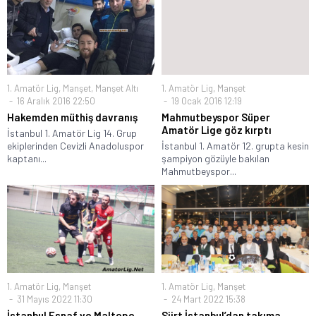
1. Amatör Lig
,
Manşet
,
Manşet Altı
1. Amatör Lig
,
Manşet
16 Aralık 2016 22:50
19 Ocak 2016 12:19
Hakemden müthiş davranış
Mahmutbeyspor Süper
Amatör Lige göz kırptı
İstanbul 1. Amatör Lig 14. Grup
ekiplerinden Cevizli Anadoluspor
İstanbul 1. Amatör 12. grupta kesin
kaptanı...
şampiyon gözüyle bakılan
Mahmutbeyspor...
1. Amatör Lig
,
Manşet
1. Amatör Lig
,
Manşet
31 Mayıs 2022 11:30
24 Mart 2022 15:38
İstanbul Esnaf ve Maltepe
Siirt İstanbul’dan takıma