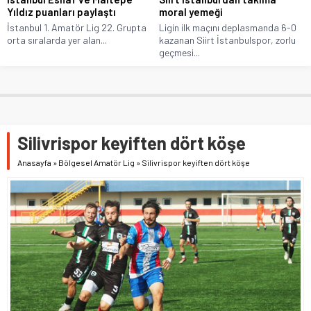
Yıldız puanları paylaştı
moral yemeği
İstanbul 1. Amatör Lig 22. Grupta
Ligin ilk maçını deplasmanda 6-0
orta sıralarda yer alan...
kazanan Siirt İstanbulspor, zorlu
geçmesi...
Silivrispor keyiften dört köşe
Anasayfa
»
Bölgesel Amatör Lig
»
Silivrispor keyiften dört köşe