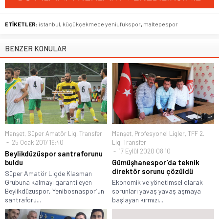
ETİKETLER:
istanbul
,
küçükçekmece yeniufukspor
,
maltepespor
BENZER KONULAR
Manşet
,
Süper Amatör Lig
,
Transfer
Manşet
,
Profesyonel Ligler
,
TFF 2.
25 Ocak 2017 19:40
Lig
,
Transfer
17 Eylül 2020 08:10
Beylikdüzüspor santraforunu
buldu
Gümüşhanespor’da teknik
direktör sorunu çözüldü
Süper Amatör Ligde Klasman
Grubuna kalmayı garantileyen
Ekonomik ve yönetimsel olarak
Beylikdüzüspor, Yenibosnaspor’un
sorunları yavaş yavaş aşmaya
santraforu...
başlayan kırmızı...