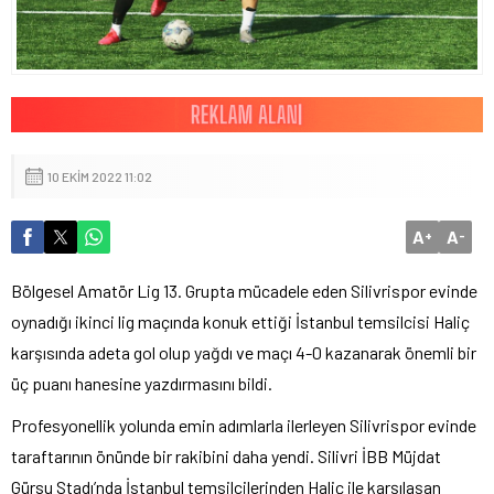
10 EKIM 2022 11:02
A
A
+
-
Bölgesel Amatör Lig 13. Grupta mücadele eden Silivrispor evinde
oynadığı ikinci lig maçında konuk ettiği İstanbul temsilcisi Haliç
karşısında adeta gol olup yağdı ve maçı 4-0 kazanarak önemli bir
üç puanı hanesine yazdırmasını bildi.
Profesyonellik yolunda emin adımlarla ilerleyen Silivrispor evinde
taraftarının önünde bir rakibini daha yendi. Silivri İBB Müjdat
Gürsu Stadı’nda İstanbul temsilcilerinden Haliç ile karşılaşan