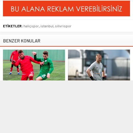
ETİKETLER:
haliçspor
,
istanbul
,
silivrispor
BENZER KONULAR
Hazırlık Maçları
,
Manşet
,
TFF 3. Lig
Bölgesel Amatör Lig
,
Manşet
,
18 Ocak 2021 12:32
Transfer
15 Ağustos 2023 11:59
Çatalcaspor’dan iyi prova
İFA kalesini sağlama aldı
Devre arası çalışmalarını tüm
hızıyla sürdüren Çatalcaspor, ilk
Bölgesel Amatör Lig
hazırlık maçını...
takımlarından İFA, kariyerinde 38
profesyonel maçta görev...