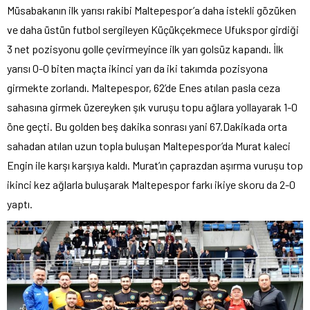
Müsabakanın ilk yarısı rakibi Maltepespor’a daha istekli gözüken
ve daha üstün futbol sergileyen Küçükçekmece Ufukspor girdiği
3 net pozisyonu golle çevirmeyince ilk yarı golsüz kapandı. İlk
yarısı 0-0 biten maçta ikinci yarı da iki takımda pozisyona
girmekte zorlandı. Maltepespor, 62’de Enes atılan pasla ceza
sahasına girmek üzereyken şık vuruşu topu ağlara yollayarak 1-0
öne geçti. Bu golden beş dakika sonrası yani 67.Dakikada orta
sahadan atılan uzun topla buluşan Maltepespor’da Murat kaleci
Engin ile karşı karşıya kaldı. Murat’ın çaprazdan aşırma vuruşu top
ikinci kez ağlarla buluşarak Maltepespor farkı ikiye skoru da 2-0
yaptı.