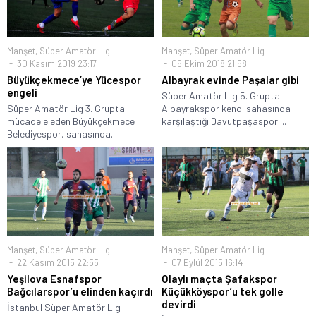
Manşet
,
Süper Amatör Lig
Manşet
,
Süper Amatör Lig
30 Kasım 2019 23:17
06 Ekim 2018 21:58
Büyükçekmece’ye Yücespor
Albayrak evinde Paşalar gibi
engeli
Süper Amatör Lig 5. Grupta
Süper Amatör Lig 3. Grupta
Albayrakspor kendi sahasında
mücadele eden Büyükçekmece
karşılaştığı Davutpaşaspor ...
Belediyespor, sahasında...
Manşet
,
Süper Amatör Lig
Manşet
,
Süper Amatör Lig
22 Kasım 2015 22:55
07 Eylül 2015 16:14
Yeşilova Esnafspor
Olaylı maçta Şafakspor
Bağcılarspor’u elinden kaçırdı
Küçükköyspor’u tek golle
devirdi
İstanbul Süper Amatör Lig