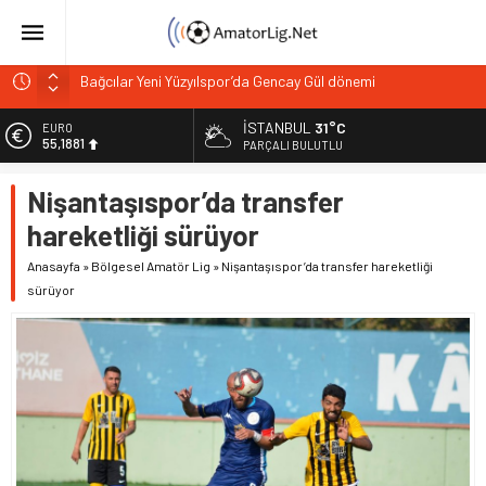
Bağcılar Yeni Yüzyılspor’da Gencay Gül dönemi
Mert Zere İstanbul Kastamonu’da göreve başladı
İstanbul 17’de 17 yaptı PGL alarm veriyor
İSTANBUL
31°C
EURO
55,1881
PARÇALI BULUTLU
PGL’de alarm 32 takım çekildi, 50’ye ulaşabilir!
ALTIN
Vefa Kulübü’nde yeni başkan adayı belli oldu
Nişantaşıspor’da transfer
6.660,55
hareketliği sürüyor
BİST
13.779,39
Anasayfa
»
Bölgesel Amatör Lig
»
Nişantaşıspor’da transfer hareketliği
sürüyor
DOLAR
47,7111