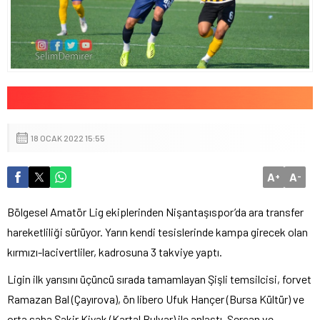
18 OCAK 2022 15:55
A
A
+
-
Bölgesel Amatör Lig ekiplerinden Nişantaşıspor’da ara transfer
hareketliliği sürüyor. Yarın kendi tesislerinde kampa girecek olan
kırmızı-lacivertliler, kadrosuna 3 takviye yaptı.
Ligin ilk yarısını üçüncü sırada tamamlayan Şişli temsilcisi, forvet
Ramazan Bal (Çayırova), ön libero Ufuk Hançer (Bursa Kültür) ve
orta saha Şakir Kiyak (Kartal Bulvar) ile anlaştı. Sercan ve