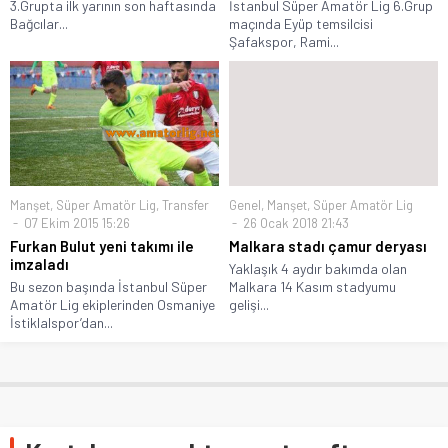
3.Grupta ilk yarının son haftasında
İstanbul Süper Amatör Lig 6.Grup
Bağcılar...
maçında Eyüp temsilcisi
Şafakspor, Rami...
Manşet
,
Süper Amatör Lig
,
Transfer
Genel
,
Manşet
,
Süper Amatör Lig
07 Ekim 2015 15:26
26 Ocak 2018 21:43
Furkan Bulut yeni takımı ile
Malkara stadı çamur deryası
imzaladı
Yaklaşık 4 aydır bakımda olan
Bu sezon başında İstanbul Süper
Malkara 14 Kasım stadyumu
Amatör Lig ekiplerinden Osmaniye
gelişi...
İstiklalspor’dan...