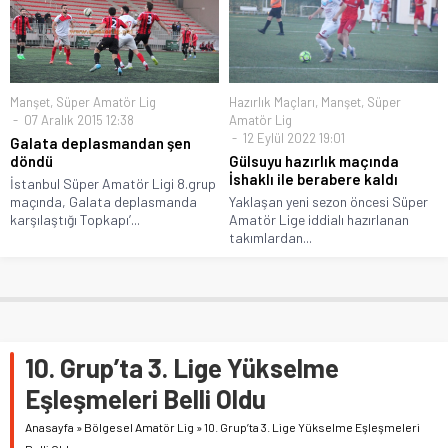
Manşet
,
Süper Amatör Lig
Hazırlık Maçları
,
Manşet
,
Süper
07 Aralık 2015 12:38
Amatör Lig
12 Eylül 2022 19:01
Galata deplasmandan şen
döndü
Gülsuyu hazırlık maçında
İshaklı ile berabere kaldı
İstanbul Süper Amatör Ligi 8.grup
maçında, Galata deplasmanda
Yaklaşan yeni sezon öncesi Süper
karşılaştığı Topkapı’...
Amatör Lige iddialı hazırlanan
takımlardan...
10. Grup’ta 3. Lige Yükselme
Eşleşmeleri Belli Oldu
Anasayfa
»
Bölgesel Amatör Lig
»
10. Grup’ta 3. Lige Yükselme Eşleşmeleri