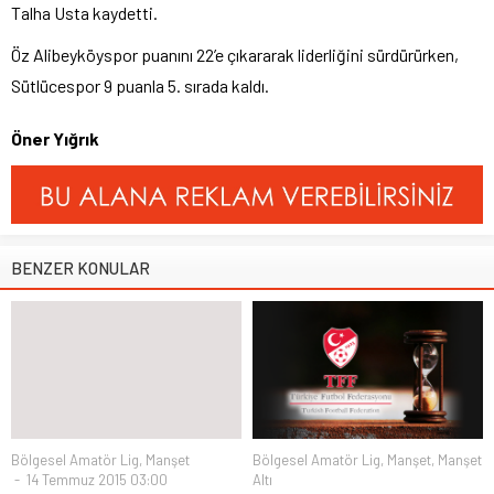
Talha Usta kaydetti.
Öz Alibeyköyspor puanını 22’e çıkararak liderliğini sürdürürken,
Sütlücespor 9 puanla 5. sırada kaldı.
Öner Yığrık
BENZER KONULAR
Bölgesel Amatör Lig
,
Manşet
Bölgesel Amatör Lig
,
Manşet
,
Manşet
14 Temmuz 2015 03:00
Altı