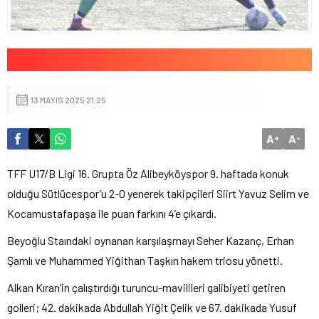
13 MAYIS 2025 21:25
A
A
+
-
TFF U17/B Ligi 16. Grupta Öz Alibeyköyspor 9. haftada konuk
olduğu Sütlücespor’u 2-0 yenerek takipçileri Siirt Yavuz Selim ve
Kocamustafapaşa ile puan farkını 4’e çıkardı.
Beyoğlu Staındaki oynanan karşılaşmayı Seher Kazanç, Erhan
Şamlı ve Muhammed Yiğithan Taşkın hakem triosu yönetti.
Alkan Kıran’in çalıştırdığı turuncu-mavilileri galibiyeti getiren
golleri; 42. dakikada Abdullah Yiğit Çelik ve 67. dakikada Yusuf