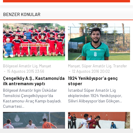
BENZER KONULAR
Bölgesel Amatör Lig
,
Manşet
Manşet
,
Süper Amatör Lig
,
Transfer
15 Ağustos 2015 23:56
12 Ağustos 2016 20:02
Çengelköy A.Ş., Kastamonu’da
1924 Yeniköyspor’a genç
ilk antremanını yaptı
stoper
Bölgesel Amatör ligin Üsküdar
İstanbul Süper Amatör Lig
Temsilcisi Çengelköyspor’da
ekiplerinden 1924 Yeniköyspor,
Kastamonu-Araç Kampı başladı.
Silivri Alibeyspor’dan Gökçen...
Cumartesi...