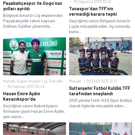
30 Ağustos 2017 10:42
Paşabahçespor ile Gogo’nun
yolları ayrıldı
Tunaspor’dan TFF’nin
vermediği karara tepki
Bölgesel Amatör Lig ekiplerinden
Paşabahçe’de takım kaptanı
Geçtiğimiz sezon Bölgesel Amatör
Gökhan Süülker yönetimle...
Ligde mücadele eden, lig sonunda
küme...
Manşet
,
Süper Amatör Lig
,
Transfer
Manşet
09 Eylül 2021 12:12
30 Haziran 2017 20:43
Sultanşehir Futbol Kulübü TFF
Hasan Emre Aydın
tarafından onaylandı
Kavacıkspor’da
2013 yılında Fetih 1453 Spor Kulübü
Geçtiğimiz sezon Bakırköyspor
olarak liglerde mücadele eden,...
formasını giyen Hasan Emre Aydın,
yeni sezon...