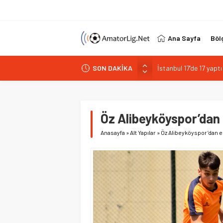
Ana Sayfa
Böl
İstanbul 17’de 17 yapt
SON DAKİKA
PGL’de alarm 32 takım 
Vefa Kulübü’nde yeni b
İstiklalspor’dan sol 
Paşabahçespor’da spor
Öz Alibeyköyspor’dan 
Anasayfa
»
Alt Yapılar
»
Öz Alibeyköyspor’dan e