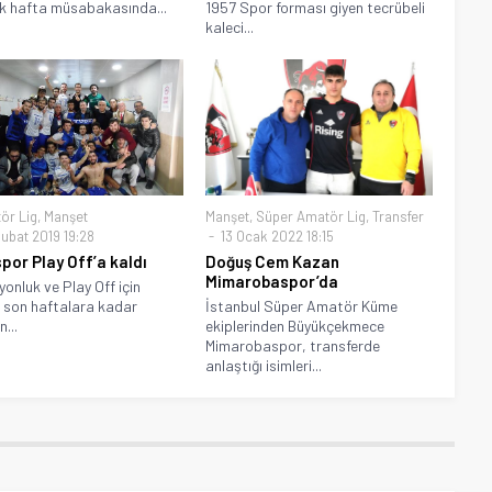
lk hafta müsabakasında...
1957 Spor forması giyen tecrübeli
kaleci...
ör Lig
,
Manşet
Manşet
,
Süper Amatör Lig
,
Transfer
ubat 2019 19:28
13 Ocak 2022 18:15
por Play Off’a kaldı
Doğuş Cem Kazan
Mimarobaspor’da
onluk ve Play Off için
n son haftalara kadar
İstanbul Süper Amatör Küme
...
ekiplerinden Büyükçekmece
Mimarobaspor, transferde
anlaştığı isimleri...