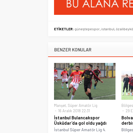
ETİKETLER:
güneştepespor
,
istanbul
,
öz alibeyk
BENZER KONULAR
Manşet
,
Süper Amatör Lig
Bölges
16 Aralık 2018 22:31
29 E
İstanbul Bulancakspor
Bolva
Üsküdar’da gol oldu yağdı
derbi
İstanbul Süper Amatör Lig 4.
Bölges