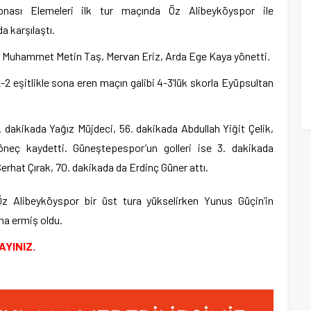
onası Elemeleri ilk tur maçında Öz Alibeyköyspor ile
 karşılaştı.
Muhammet Metin Taş, Mervan Eriz, Arda Ege Kaya yönetti.
-2 eşitlikle sona eren maçın galibi 4-3’lük skorla Eyüpsultan
6. dakikada Yağız Müjdeci, 56. dakikada Abdullah Yiğit Çelik,
neç kaydetti. Güneştepespor’un golleri ise 3. dakikada
at Çırak, 70. dakikada da Erdinç Güner attı.
 Öz Alibeyköyspor bir üst tura yükselirken Yunus Güçin’in
na ermiş oldu.
AYINIZ.