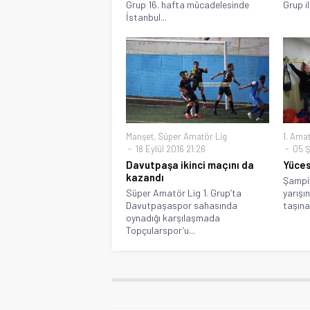
Grup 16. hafta mücadelesinde
Grup i
İstanbul...
Manşet
,
Süper Amatör Lig
1. Amat
18 Eylül 2016 21:26
05 Ş
Davutpaşa ikinci maçını da
Yüces
kazandı
Şampiy
Süper Amatör Lig 1. Grup’ta
yarışı
Davutpaşaspor sahasında
taşınan
oynadığı karşılaşmada
Topçularspor’u...