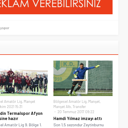
öyspor
el Amatör Lig
,
Manşet
Bölgesel Amatör Lig
,
Manşet
,
kim 2021 15:31
Manşet Altı
,
Transfer
20 Temmuz 2017 09:22
din Termalspor Afyon
sine hazır
Hamdi Yılmaz imzayı attı
el Amatör Lig 9. Bölge 1.
Son 1,5 sezondur Zeytinburnu