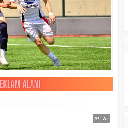
A
A
+
-