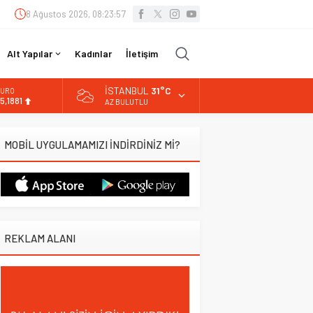
8 Ağustos 2026, 08:23:58
Alt Yapılar
Kadınlar
İletişim
İSTANBUL
31°C
URO
5,1881
AZ BULUTLU
LTIN
.660,55
MOBİL UYGULAMAMIZI İNDİRDİNİZ Mİ?
İST
3.779,39
OLAR
7,7111
REKLAM ALANI