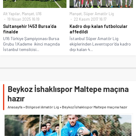
Alt Yapılar
,
Manşet
,
U16
Manşet
,
Süper Amatör Lig
19 Nisan 2025 16:19
22 Kasım 2017 16:17
Sultanşehir 1453 Bursa’da
Kadro dışı kalan futbolcular
finalde
affedildi
U16 Türkiye Şampiyonası Bursa
İstanbul Süper Amatör Lig
Grubu 1.Kademe ikinci maçında
ekiplerinden Leventspor’da kadro
İstanbul temsilcisi...
dışı kalan 4...
Beykoz İshaklıspor Maltepe maçına
hazır
Anasayfa
»
Bölgesel Amatör Lig
»
Beykoz İshaklıspor Maltepe maçına hazır