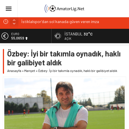
İstiklalspor’dan sol kanada güven veren imza
Paşabahçespor’da sportif direktörlük görevine Mehmet
Şahin getirildi
İSTANBUL
32°C
EURO
55,0659
İstanbul Gençlerbirliği hücum hattını güçlendirdi
AÇIK
Vardarspor teknik ekibiyle yola devam ediyor
ALTIN
Özbey: İyi bir takımla oynadık, haklı
6.521,17
Kuzeyin Kaplanları Kaygısız ile yeniden
bir galibiyet aldık
BİST
13.685,30
Anasayfa
»
Manşet
»
Özbey: İyi bir takımla oynadık, haklı bir galibiyet aldık
DOLAR
47,5953