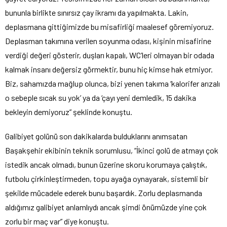
bununla birlikte sınırsız çay ikramı da yapılmakta. Lakin,
deplasmana gittiğimizde bu misafirliği maalesef göremiyoruz.
Deplasman takımına verilen soyunma odası, kişinin misafirine
verdiği değeri gösterir, duşları kapalı, WC’leri olmayan bir odada
kalmak insanı değersiz görmektir, bunu hiç kimse hak etmiyor.
Biz, sahamızda mağlup olunca, bizi yenen takıma ‘kalorifer arızalı
o sebeple sıcak su yok’ ya da ‘çayı yeni demledik, 15 dakika
bekleyin demiyoruz” şeklinde konuştu.
Galibiyet golünü son dakikalarda bulduklarını anımsatan
Başakşehir ekibinin teknik sorumlusu, “İkinci golü de atmayı çok
istedik ancak olmadı, bunun üzerine skoru korumaya çalıştık,
futbolu çirkinleştirmeden, topu ayağa oynayarak, sistemli bir
şekilde mücadele ederek bunu başardık. Zorlu deplasmanda
aldığımız galibiyet anlamlıydı ancak şimdi önümüzde yine çok
zorlu bir maç var” diye konuştu.