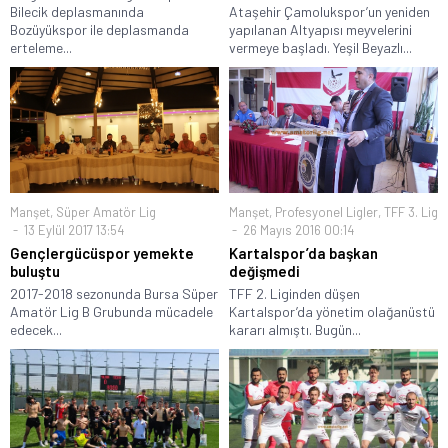
Bilecik deplasmanında
Ataşehir Çamolukspor’un yeniden
Bozüyükspor ile deplasmanda
yapılanan Altyapısı meyvelerini
erteleme...
vermeye başladı. Yeşil Beyazlı...
Manşet
,
Süper Amatör Lig
Manşet
,
Profesyonel Ligler
,
TFF 3. Lig
13 Eylül 2017 13:54
26 Mayıs 2016 00:14
Gençlergücüspor yemekte
Kartalspor’da başkan
buluştu
değişmedi
2017-2018 sezonunda Bursa Süper
TFF 2. Liginden düşen
Amatör Lig B Grubunda mücadele
Kartalspor’da yönetim olağanüstü
edecek...
kararı almıştı. Bugün...