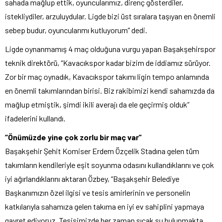
sahada mağlup ettik, oyuncularımız, direnç gösterdiler,
istekliydiler, arzuluydular. Ligde bizi üst sıralara taşıyan en önemli
sebep budur, oyuncularımı kutluyorum” dedi.
Ligde oynanmamış 4 maç olduğuna vurgu yapan Başakşehirspor
teknik direktörü, “Kavacıkspor kadar bizim de iddiamız sürüyor.
Zor bir maç oynadık, Kavacıkspor takımı ligin tempo anlamında
en önemli takımlarından birisi. Biz rakibimizi kendi sahamızda da
mağlup etmiştik, şimdi ikili averajı da ele geçirmiş olduk”
ifadelerini kullandı.
“Önümüzde yine çok zorlu bir maç var”
Başakşehir Şehit Komiser Erdem Özçelik Stadına gelen tüm
takımların kendileriyle eşit soyunma odasını kullandıklarını ve çok
iyi ağırlandıklarını aktaran Özbey, “Başakşehir Belediye
Başkanımızın özel ilgisi ve tesis amirlerinin ve personelin
katkılarıyla sahamıza gelen takıma en iyi ev sahiplini yapmaya
gayret ediyoruz. Tesisimizde her zaman sıcak su bulunmakta,