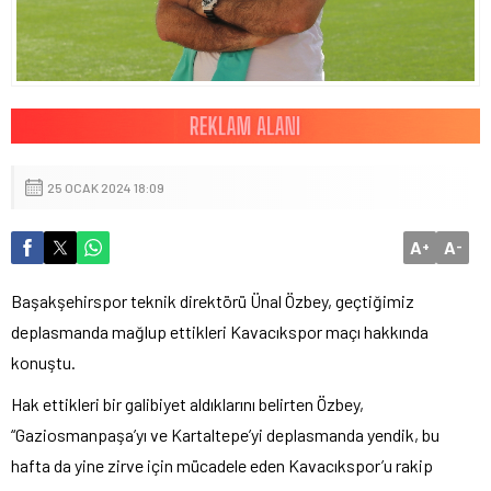
25 OCAK 2024 18:09
A
A
+
-
Başakşehirspor teknik direktörü Ünal Özbey, geçtiğimiz
deplasmanda mağlup ettikleri Kavacıkspor maçı hakkında
konuştu.
Hak ettikleri bir galibiyet aldıklarını belirten Özbey,
“Gaziosmanpaşa’yı ve Kartaltepe’yi deplasmanda yendik, bu
hafta da yine zirve için mücadele eden Kavacıkspor’u rakip