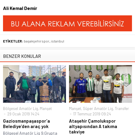
Ali Kemal Demir
ETİKETLER:
başakşehirspor
,
istanbul
BENZER KONULAR
Bölgesel Amatör Lig
,
Manşet
Manşet
,
Süper Amatör Lig
,
Transfer
29 Ocak 2019 14:24
17 Temmuz 2019 09:24
Gaziosmanpaşaspor’a
Ataşehir Çamolukspor
Belediye’den araç yok
altyapısından A takıma
takviye
Bölgesel Amatör Lig 9.Grupta