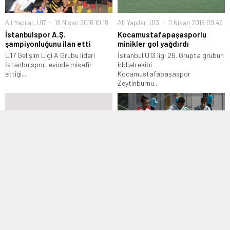
Alt Yapılar
,
U17
18 Nisan 2016 10:18
Alt Yapılar
,
U13
11 Nisan 2016 09:49
İstanbulspor A.Ş.
Kocamustafapaşasporlu
şampiyonluğunu ilan etti
minikler gol yağdırdı
U17 Gelişim Ligi A Grubu lideri
İstanbul U13 ligi 26. Grupta grubun
İstanbulspor, evinde misafir
iddialı ekibi
ettiği...
Kocamustafapaşaspor
Zeytinburnu...
Alt Yapılar
,
U15
16 Ekim 2016 12:53
Alt Yapılar
,
U16
12 Mart 2016 23:44
Çamlıcaspor 2 golle kazandı
Şampiyon Dikilitaş galibiyetle
bitirdi
İstanbul U15 Ligi 18. Grup 5 hafta
karşılaşmasında Çamlıcaspor
İstanbul U16 Ligi 10. Grupta geçen
kendi...
hafta şampiyonluğu garantileyen
Dikilitaşspor...