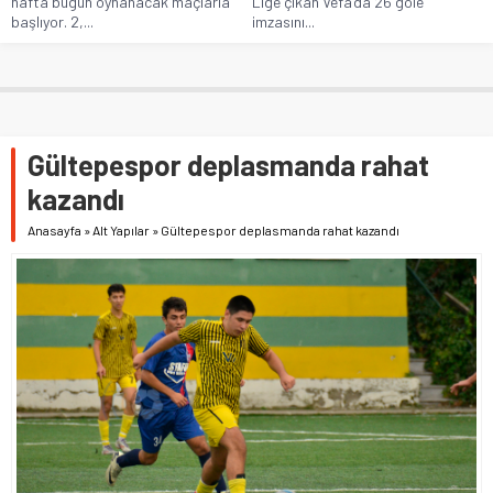
hafta bugün oynanacak maçlarla
Lige çıkan Vefa’da 26 gole
başlıyor. 2,...
imzasını...
Gültepespor deplasmanda rahat
kazandı
Anasayfa
»
Alt Yapılar
»
Gültepespor deplasmanda rahat kazandı