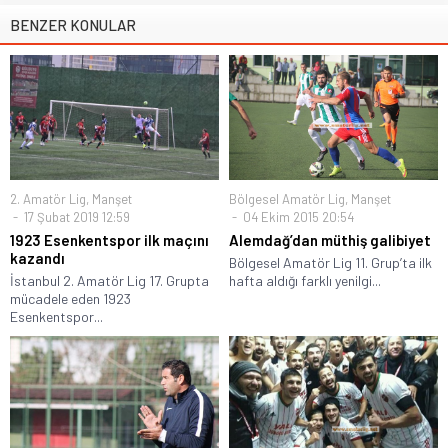
BENZER KONULAR
2. Amatör Lig
,
Manşet
Bölgesel Amatör Lig
,
Manşet
17 Şubat 2019 12:59
04 Ekim 2015 20:54
1923 Esenkentspor ilk maçını
Alemdağ’dan müthiş galibiyet
kazandı
Bölgesel Amatör Lig 11. Grup’ta ilk
İstanbul 2. Amatör Lig 17. Grupta
hafta aldığı farklı yenilgi...
mücadele eden 1923
Esenkentspor...