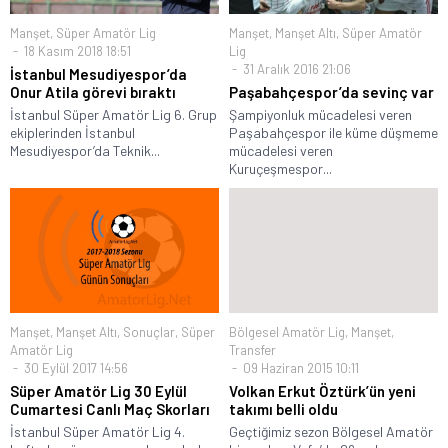
Manşet
,
Süper Amatör Lig
Manşet
,
Manşet Altı
,
Süper Amatör
18 Kasım 2018 18:51
Lig
31 Aralık 2016 21:06
İstanbul Mesudiyespor’da
Onur Atila görevi bıraktı
Paşabahçespor’da sevinç var
İstanbul Süper Amatör Lig 6. Grup
Şampiyonluk mücadelesi veren
ekiplerinden İstanbul
Paşabahçespor ile küme düşmeme
Mesudiyespor’da Teknik...
mücadelesi veren
Kuruçeşmespor...
Manşet
,
Manşet Altı
,
Sonuçlar
,
Süper
Bölgesel Amatör Lig
,
Manşet
,
Amatör Lig
Transfer
30 Eylül 2017 14:56
09 Haziran 2015 10:11
Süper Amatör Lig 30 Eylül
Volkan Erkut Öztürk’ün yeni
Cumartesi Canlı Maç Skorları
takımı belli oldu
İstanbul Süper Amatör Lig 4.
Geçtiğimiz sezon Bölgesel Amatör