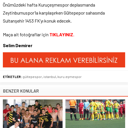
Önümüzdeki hafta Kuruçeşmespor deplasmanda
Zeytinburnuspor’la karşılaşırken Gültepepor sahasında
Sultanşehir 1453 FK’yı konuk edecek.
Maça ait fotoğraflar için
TIKLAYINIZ.
Selim Demirer
ETİKETLER:
gültepespor
,
istanbul
,
kuru.eşmespor
BENZER KONULAR