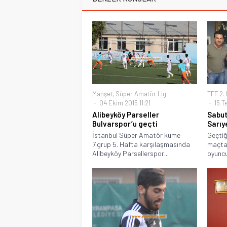
Manşet
,
Süper Amatör Lig
TFF 2. 
04 Ekim 2015 11:21
15 T
Alibeyköy Parseller
Sabut
Bulvarspor’u geçti
Sarıy
İstanbul Süper Amatör küme
Geçtiğ
7.grup 5. Hafta karşılaşmasında
maçta
Alibeyköy Parsellerspor...
oyuncu