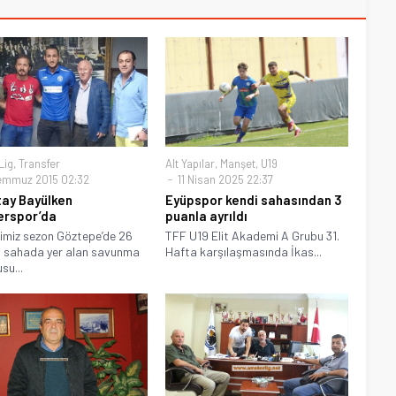
Lig
,
Transfer
Alt Yapılar
,
Manşet
,
U19
emmuz 2015 02:32
11 Nisan 2025 22:37
ay Bayülken
Eyüpspor kendi sahasından 3
erspor’da
puanla ayrıldı
imiz sezon Göztepe’de 26
TFF U19 Elit Akademi A Grubu 31.
 sahada yer alan savunma
Hafta karşılaşmasında İkas...
su...