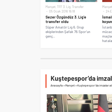
Manşet
,
TFF 3. Lig
,
Transfer
Manşe
05 Ocak 2016 16:18
24 E
Sezer Özgündüz 3. Lig’e
İsmail
transfer oldu
koyun
Süper Amatör Lig 6. Grup
İstanb
ekiplerinden Şafak 76 Spor’un
mücad
genç...
maçla
hatala
Kuştepespor’da imzalar
Anasayfa
»
Manşet
»
Kuştepespor’da imzalar atı