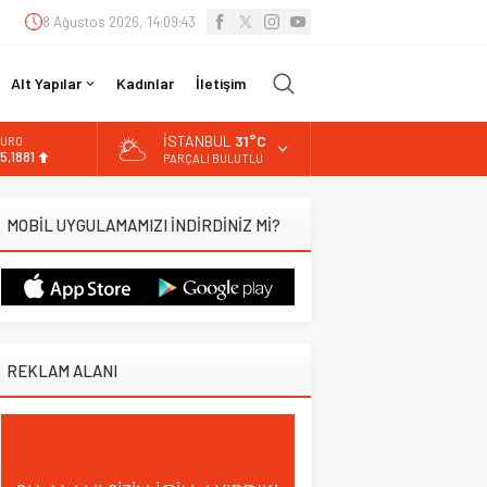
8 Ağustos 2026, 14:09:44
Alt Yapılar
Kadınlar
İletişim
İSTANBUL
31°C
URO
5,1881
PARÇALI BULUTLU
LTIN
.660,55
MOBİL UYGULAMAMIZI İNDİRDİNİZ Mİ?
İST
3.779,39
OLAR
7,7111
REKLAM ALANI