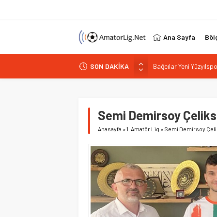
Ana Sayfa
Böl
Bağcılar Yeni Yüzyıls
SON DAKİKA
Mert Zere İstanbul K
İstanbul 17’de 17 yapt
PGL’de alarm 32 takım 
Vefa Kulübü’nde yeni b
Semi Demirsoy Çeliks
Anasayfa
»
1. Amatör Lig
»
Semi Demirsoy Çeli