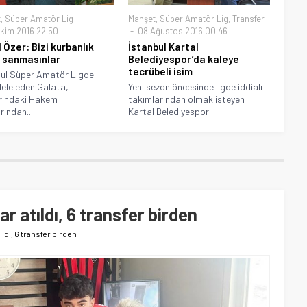
t
,
Süper Amatör Lig
Manşet
,
Süper Amatör Lig
,
Transfer
kim 2016 22:50
08 Ağustos 2016 00:46
 Özer: Bizi kurbanlık
İstanbul Kartal
 sanmasınlar
Belediyespor’da kaleye
tecrübeli isim
ul Süper Amatör Ligde
ele eden Galata,
Yeni sezon öncesinde ligde iddialı
rındaki Hakem
takımlarından olmak isteyen
rından...
Kartal Belediyespor...
 atıldı, 6 transfer birden
ldı, 6 transfer birden