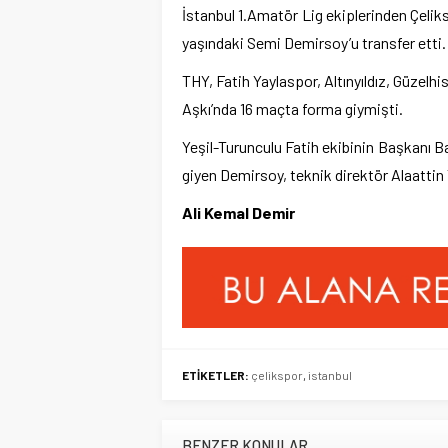
İstanbul 1.Amatör Lig ekiplerinden Çeli
yaşındaki Semi Demirsoy’u transfer etti.
THY, Fatih Yaylaspor, Altınyıldız, Güzelh
Aşkı’nda 16 maçta forma giymişti.
Yeşil-Turunculu Fatih ekibinin Başkanı B
giyen Demirsoy, teknik direktör Alaattin Y
Ali Kemal Demir
ETİKETLER:
çelikspor
,
istanbul
BENZER KONULAR