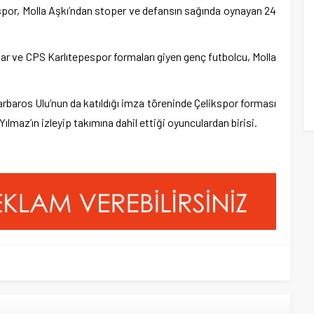
kspor, Molla Aşkı’ndan stoper ve defansın sağında oynayan 24
isar ve CPS Karlıtepespor formaları giyen genç futbolcu, Molla
arbaros Ulu’nun da katıldığı imza töreninde Çelikspor forması
ılmaz’ın izleyip takımına dahil ettiği oyunculardan birisi.