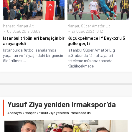
Manşet
,
Manşet Altı
Manşet
,
Süper Amatör Lig
06 Ocak 2019 00:09
27 Ocak 2023 10:12
İstanbul tribünleri barış için bir
Küçükçekmece İY Beykoz’u 5
araya geldi
golle geçti
İstanbul’da futbol sahalarında
İstanbul Süper Amatör Lig
yaşanan ve 17 yaşındaki bir gencin
5.Grubunda 13.haftaya ait
öldürülmesi...
erteleme müsabakasında
Küçükçekmece...
Yusuf Ziya yeniden Irmakspor’da
Anasayfa
»
Manşet
»
Yusuf Ziya yeniden Irmakspor’da