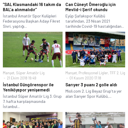
“SAL Klasmandaki 16 takım da
Can Cüneyt Ömeroğlu için
BAL’a alınmalıdır”
Mevlid-i Şerif okundu
İstanbul Amatör Spor Kulüpleri
Eyüp Şafakspor Kulübü
Federasyonu Başkan Adayı Fikret
tarafından, 23 Nisan 2021
Sivri, yaptığı...
tarihinde Covid-19 hastalığından...
Manşet
,
Süper Amatör Lig
Manşet
,
Profesyonel Ligler
,
TFF 2. Lig
21 Ekim 2018 19:49
01 Kasım 2020 17:18
İstanbul Güngörenspor ile
Sarıyer 3 puanı 2 golle aldı
Yeniköyspor yenişemedi
Misli.com 2. Lig Beyaz Grup’ta yer
İstanbul Süper Amatör Lig 3. Grup
alan Sarıyer Spor Kulübü,...
7. hafta karşılaşmasında
İstanbul...