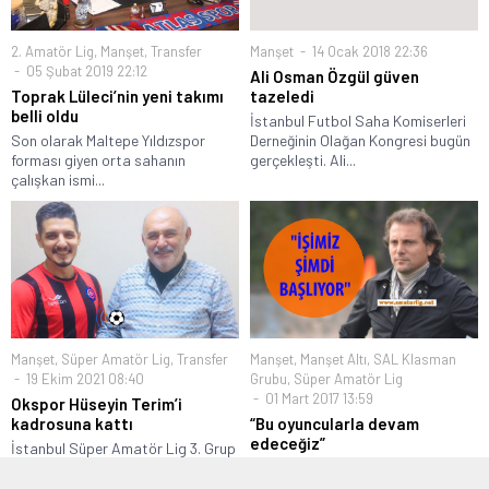
2. Amatör Lig
,
Manşet
,
Transfer
Manşet
14 Ocak 2018 22:36
05 Şubat 2019 22:12
Ali Osman Özgül güven
Toprak Lüleci’nin yeni takımı
tazeledi
belli oldu
İstanbul Futbol Saha Komiserleri
Son olarak Maltepe Yıldızspor
Derneğinin Olağan Kongresi bugün
forması giyen orta sahanın
gerçekleşti. Ali...
çalışkan ismi...
Manşet
,
Süper Amatör Lig
,
Transfer
Manşet
,
Manşet Altı
,
SAL Klasman
19 Ekim 2021 08:40
Grubu
,
Süper Amatör Lig
01 Mart 2017 13:59
Okspor Hüseyin Terim’i
kadrosuna kattı
“Bu oyuncularla devam
edeceğiz”
İstanbul Süper Amatör Lig 3. Grup
takımlarından Kulaksız Okspor,
Son dakika golüyle çıktıkları
30...
Klasman Grubunda oynadıkları 3