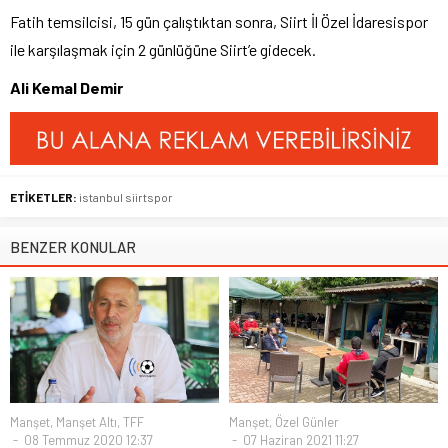
Fatih temsilcisi, 15 gün çalıştıktan sonra, Siirt İl Özel İdaresispor
ile karşılaşmak için 2 günlüğüne Siirt’e gidecek.
Ali Kemal Demir
ETİKETLER:
istanbul siirtspor
BENZER KONULAR
Manşet
,
Manşet Altı
,
TFF
Manşet
,
Özel Günler
08 Temmuz 2020 12:37
07 Haziran 2021 11:27