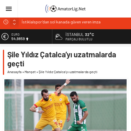
İstiklalspor’dan sol kanada güven veren imza
Paşabahçespor’da sportif direktörlük görevine Mehmet
Şahin getirildi
İSTANBUL
32°C
EURO
54,9859
PARÇALI BULUTLU
İstanbul Gençlerbirliği hücum hattını güçlendirdi
Vardarspor teknik ekibiyle yola devam ediyor
ALTIN
Şile Yıldız Çatalca’yı uzatmalarda
6.496,95
Kuzeyin Kaplanları Kaygısız ile yeniden
geçti
BİST
13.703,13
Anasayfa
»
Manşet
»
Şile Yıldız Çatalca’yı uzatmalarda geçti
DOLAR
47,5639