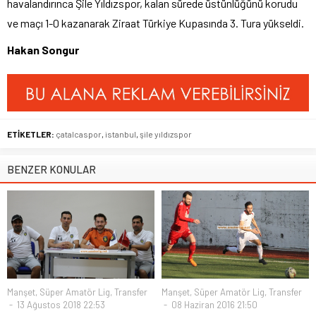
havalandırınca Şile Yıldızspor, kalan sürede üstünlüğünü korudu
ve maçı 1-0 kazanarak Ziraat Türkiye Kupasında 3. Tura yükseldi.
Hakan Songur
ETİKETLER:
çatalcaspor
,
istanbul
,
şile yıldızspor
BENZER KONULAR
Manşet
,
Süper Amatör Lig
,
Transfer
Manşet
,
Süper Amatör Lig
,
Transfer
13 Ağustos 2018 22:53
08 Haziran 2016 21:50