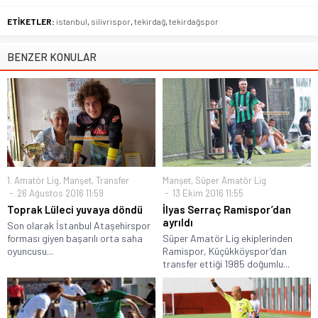
ETİKETLER:
istanbul
,
silivrispor
,
tekirdağ
,
tekirdağspor
BENZER KONULAR
1. Amatör Lig
,
Manşet
,
Transfer
Manşet
,
Süper Amatör Lig
26 Ağustos 2016 11:59
13 Ekim 2016 11:55
Toprak Lüleci yuvaya döndü
İlyas Serraç Ramispor’dan
ayrıldı
Son olarak İstanbul Ataşehirspor
forması giyen başarılı orta saha
Süper Amatör Lig ekiplerinden
oyuncusu...
Ramispor, Küçükköyspor’dan
transfer ettiği 1985 doğumlu...