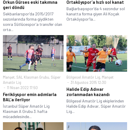
Orkun Gürses eski takımına
Ortaköyspor’a hızlı sol kanat
geri döndü
Bağlarbaşıspor’da 4 sezondur sol
Sekbanlarspor’da 2015/2017
kanatta forma giyen Ali Koçak
sezonlarında forma giydikten
Ortaköyspor’la...
sonra Sütlücespor’a transfer olan
orta...
Manşet
,
SAL Klasman Grubu
,
Süper
Bölgesel Amatör Lig
,
Manşet
Amatör Lig
31 Ağustos 2015 12:30
11 Nisan 2022 17:50
Halide Edip Adıvar
Feriköyspor emin adımlarla
zorlanmadan kazandı
BAL’a ilerliyor
Bölgesel Amatör Lig ekiplerinden
İstanbul Süper Amatör Lig
Halide Edip Adıvar, Süper Amatör
Klasman A Grubu 3. hafta
Lig...
mücadelesinde...