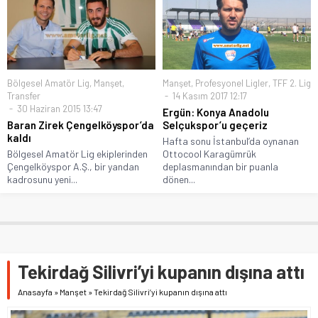
Bölgesel Amatör Lig
,
Manşet
,
Manşet
,
Profesyonel Ligler
,
TFF 2. Lig
Transfer
14 Kasım 2017 12:17
30 Haziran 2015 13:47
Ergün: Konya Anadolu
Baran Zirek Çengelköyspor’da
Selçukspor’u geçeriz
kaldı
Hafta sonu İstanbul’da oynanan
Bölgesel Amatör Lig ekiplerinden
Ottocool Karagümrük
Çengelköyspor A.Ş., bir yandan
deplasmanından bir puanla
kadrosunu yeni...
dönen...
Tekirdağ Silivri’yi kupanın dışına attı
Anasayfa
»
Manşet
»
Tekirdağ Silivri’yi kupanın dışına attı