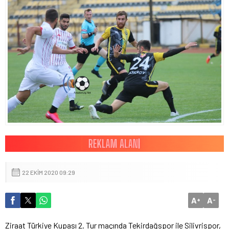
22 EKIM 2020 09:29
A
A
+
-
Ziraat Türkiye Kupası 2. Tur maçında Tekirdağspor ile Silivrispor,