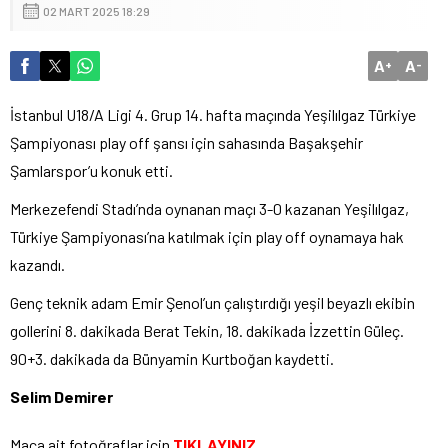
02 MART 2025 18:29
A
A
+
-
İstanbul U18/A Ligi 4. Grup 14. hafta maçında Yeşilılgaz Türkiye
Şampiyonası play off şansı için sahasında Başakşehir
Şamlarspor’u konuk etti.
Merkezefendi Stadı’nda oynanan maçı 3-0 kazanan Yeşilılgaz,
Türkiye Şampiyonası’na katılmak için play off oynamaya hak
kazandı.
Genç teknik adam Emir Şenol’un çalıştırdığı yeşil beyazlı ekibin
gollerini 8. dakikada Berat Tekin, 18. dakikada İzzettin Güleç.
90+3. dakikada da Bünyamin Kurtboğan kaydetti.
Selim Demirer
Maça ait fotoğraflar için
TIKLAYINIZ