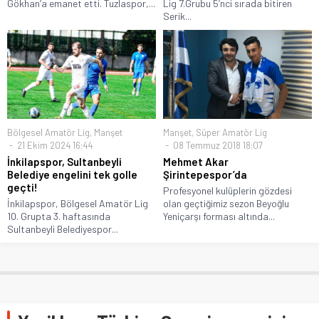
Gökhan’a emanet etti. Tuzlaspor,...
Lig 7.Grubu 5’nci sırada bitiren
Serik...
Bölgesel Amatör Lig
,
Manşet
Manşet
,
Süper Amatör Lig
21 Ekim 2024 16:44
08 Temmuz 2018 18:07
İnkilapspor, Sultanbeyli
Mehmet Akar
Belediye engelini tek golle
Şirintepespor’da
geçti!
Profesyonel kulüplerin gözdesi
İnkilapspor, Bölgesel Amatör Lig
olan geçtiğimiz sezon Beyoğlu
10. Grupta 3. haftasında
Yeniçarşı forması altında...
Sultanbeyli Belediyespor...