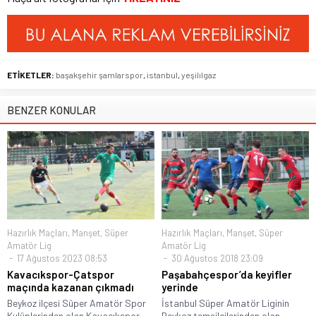
ETİKETLER:
başakşehir şamlarspor
,
istanbul
,
yeşilılgaz
BENZER KONULAR
Hazırlık Maçları
,
Manşet
,
Süper
Hazırlık Maçları
,
Manşet
,
Süper
Amatör Lig
Amatör Lig
17 Ağustos 2023 08:53
30 Ağustos 2018 23:09
Kavacıkspor-Çatspor
Paşabahçespor’da keyifler
maçında kazanan çıkmadı
yerinde
Beykoz ilçesi Süper Amatör Spor
İstanbul Süper Amatör Liginin
Kulüplerinden olan Kavacıkspor,
Beykoz temsilcilerinden olan