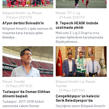
Bölgesel Amatör Lig
,
Manşet
Manşet
,
TFF 3. Lig
01 Kasım 2021 13:15
03 Aralık 2020 11:11
Afyon derbisi Bolvadin’in
B. Tepecik HEASK önünde
uzatmada yıkıldı
Bölgesel Amatör Ligde sezonun ilk
maçında karşı karşıya gelen
Misli.com 3. Lig 2 Grup’ta orta
Belediye...
sıraları ilgilendiren karşılaşmada
Büyükçekmece...
Manşet
,
Transfer
Bölgesel Amatör Lig
,
Manşet
,
26 Mayıs 2017 19:20
Transfer
25 Mayıs 2017 11:54
Tuzlaspor’da Osman Gökhan
dönemi başladı
Çengelköyspor’un kalecisi
Serik Belediyespor’da
Tuzlaspor, 2017-2018 futbol
sezonunda takımı Osman
Geçtiğimiz sezon Bölgesel Amatör