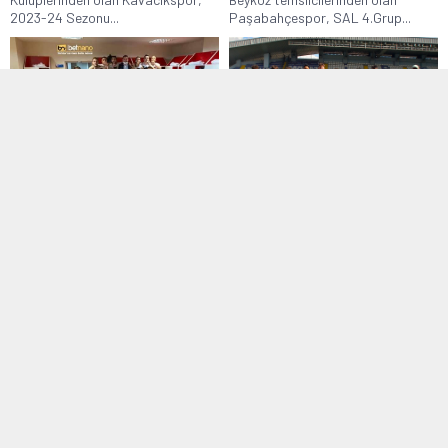
2023-24 Sezonu...
Paşabahçespor, SAL 4.Grup...
Manşet
,
Profesyonel Ligler
,
TFF 3. Lig
Alt Yapılar
,
U16
05 Ekim 2025 21:01
11 Ekim 2020 20:19
Araphanspor deplasmanda
Gölcükspor Batman’dan şen
kazandı
dönüyor
İstanbul U16 Ligi 25. Grup 2. Hafta
3. Lig 3. Grup’ta mücadele veren
maçında Ceylanspor, sahasında...
Gölcükspor, Batman Petrolspor’a
konuk...