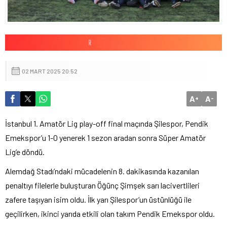
02 MART 2025 20:52
A
A
+
-
İstanbul 1. Amatör Lig play-off final maçında Şilespor, Pendik
Emekspor’u 1-0 yenerek 1 sezon aradan sonra Süper Amatör
Lig’e döndü.
Alemdağ Stadı’ndaki mücadelenin 8. dakikasında kazanılan
penaltıyı filelerle buluşturan Öğünç Şimşek sarı lacivertlileri
zafere taşıyan isim oldu. İlk yarı Şilespor’un üstünlüğü ile
geçilirken, ikinci yarıda etkili olan takım Pendik Emekspor oldu.