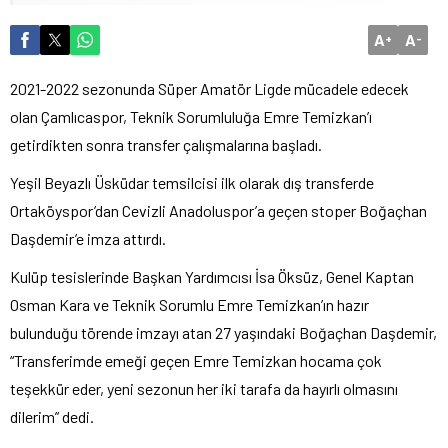
A
A
+
-
2021-2022 sezonunda Süper Amatör Ligde mücadele edecek
olan Çamlıcaspor, Teknik Sorumluluğa Emre Temizkan’ı
getirdikten sonra transfer çalışmalarına başladı.
Yeşil Beyazlı Üsküdar temsilcisi ilk olarak dış transferde
Ortaköyspor’dan Cevizli Anadoluspor’a geçen stoper Boğaçhan
Daşdemir’e imza attırdı.
Kulüp tesislerinde Başkan Yardımcısı İsa Öksüz, Genel Kaptan
Osman Kara ve Teknik Sorumlu Emre Temizkan’ın hazır
bulunduğu törende imzayı atan 27 yaşındaki Boğaçhan Daşdemir,
“Transferimde emeği geçen Emre Temizkan hocama çok
teşekkür eder, yeni sezonun her iki tarafa da hayırlı olmasını
dilerim” dedi.