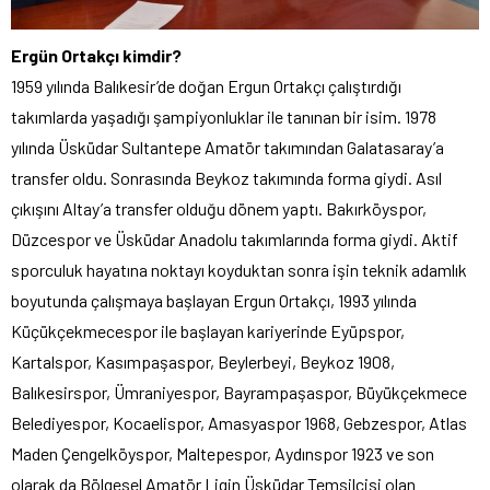
Ergün Ortakçı kimdir?
1959 yılında Balıkesir’de doğan Ergun Ortakçı çalıştırdığı
takımlarda yaşadığı şampiyonluklar ile tanınan bir isim. 1978
yılında Üsküdar Sultantepe Amatör takımından Galatasaray’a
transfer oldu. Sonrasında Beykoz takımında forma giydi. Asıl
çıkışını Altay’a transfer olduğu dönem yaptı. Bakırköyspor,
Düzcespor ve Üsküdar Anadolu takımlarında forma giydi. Aktif
sporculuk hayatına noktayı koyduktan sonra işin teknik adamlık
boyutunda çalışmaya başlayan Ergun Ortakçı, 1993 yılında
Küçükçekmecespor ile başlayan kariyerinde Eyüpspor,
Kartalspor, Kasımpaşaspor, Beylerbeyi, Beykoz 1908,
Balıkesirspor, Ümraniyespor, Bayrampaşaspor, Büyükçekmece
Belediyespor, Kocaelispor, Amasyaspor 1968, Gebzespor, Atlas
Maden Çengelköyspor, Maltepespor, Aydınspor 1923 ve son
olarak da Bölgesel Amatör Ligin Üsküdar Temsilcisi olan