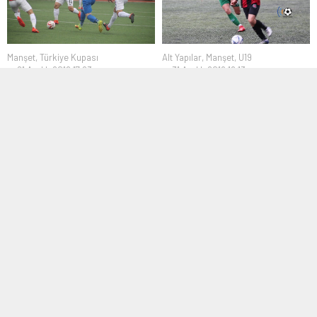
Manşet
,
Türkiye Kupası
Alt Yapılar
,
Manşet
,
U19
21 Aralık 2016 17:23
31 Aralık 2019 16:13
Çaykur Rizespor kupada
Karagümrük Kırklarelispor’u
doludizgin
puansız gönderdi
Ziraat Türkiye Kupası B Grubu
Bölgesel Gelişim U19 Ligi 1.Grupta
üçüncü hafta mücadelesinde
şampiyonluk mücadelesi veren
Sancaktepe Belediyespor’a...
Karagümrük, sahasında...
Bölgesel Amatör Lig
,
Hazırlık
1. Amatör Lig
,
Manşet
,
Transfer
Maçları
,
Manşet
26 Ağustos 2022 15:10
02 Eylül 2016 10:12
Mesut Saka ve Hüseyin
MKE Kırıkkalespor Çınarspor’u
Düzgün Karacaköyspor’da
yendi
İstanbul 1.Amatör Lig 2.Grupta