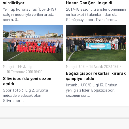
sürdürüyor
Hasan Can Şen ile geldi
Yeni tip koronavirüs (Covid-19)
2017-18 sezonu transfer döneminin
salgını nedeniyle verilen aradan
en hareketli takımlarından olan
sonra, 3...
Gümüşsuyuspor, Transferde...
Manşet
,
TFF 3. Lig
Manşet
,
U16
13 Aralık 2023 18:06
16 Temmuz 2016 16:00
Boğaziçispor rekorları kırarak
Silivrispor’da yeni sezon
şampiyon oldu
açıldı
İstanbul U16/B Ligi 13. Grubun
Spor Toto 3. Lig 2. Grupta
yenilgisiz lideri Boğaziçispor,
mücadele edecek olan
sezonun son...
Silivrispor,...