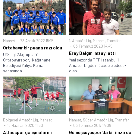
Manşet
23 Aralık 2022 15:15
1. Amatör Lig
,
Manşet
,
Transfer
03 Temmuz 2020 14:45
Ortabayır bir puana razı oldu
Eray Dalgın imzayı attı
U18 ligi 23.grupta Yeni
Ortabayırspor, Kağıthane
Yeni sezonda TFF İstanbul 1.
Belediyesi Yahya Kemal
Amatör Ligde mücadele edecek
sahasında...
olan...
Bölgesel Amatör Lig
,
Manşet
Manşet
,
Süper Amatör Lig
,
Transfer
16 Haziran 2020 11:50
03 Temmuz 2017 14:08
Atlasspor çalışmalarını
Gümüşsuyuspor’da bir imza da